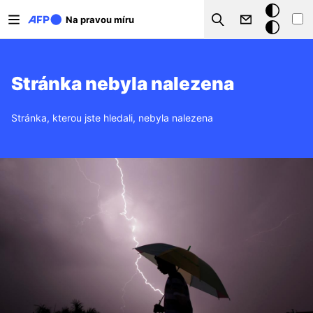
Přejít k hlavnímu obsahu
Tmavý
Na pravou míru
Search
režim
Stránka nebyla nalezena
Stránka, kterou jste hledali, nebyla nalezena
Obrázek