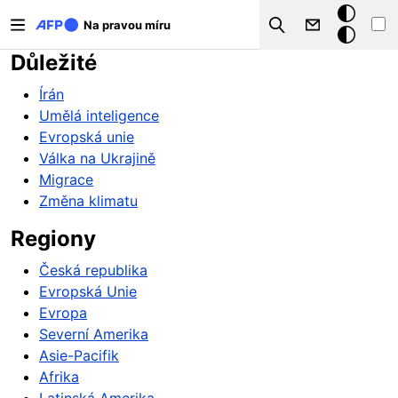
Přejít k hlavnímu obsahu
Tmavý
Na pravou míru
Search
režim
Důležité
Írán
Umělá inteligence
Evropská unie
Válka na Ukrajině
Migrace
Změna klimatu
Regiony
Česká republika
Evropská Unie
Evropa
Severní Amerika
Asie-Pacifik
Afrika