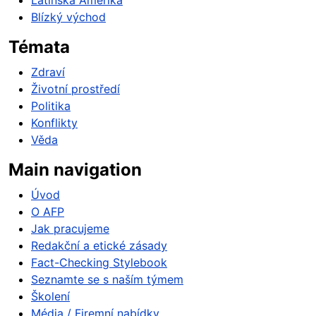
Latinská Amerika
Blízký východ
Témata
Zdraví
Životní prostředí
Politika
Konflikty
Věda
Main navigation
Úvod
O AFP
Jak pracujeme
Redakční a etické zásady
Fact-Checking Stylebook
Seznamte se s naším týmem
Školení
Média / Firemní nabídky