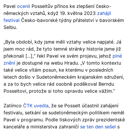
Pavel
ocenil
Posseltův přínos ke zlepšení česko-
německých vztahů, když 19. května 2023
zahájil
festival
Česko-bavorské týdny přátelství v bavorském
Selbu.
„Byla období, kdy jsme měli vztahy velice napjaté. Já
jsem moc rád, že tyto temné stránky historie jsme již
překonali [...],“ řekl Pavel ve svém projevu, jehož
plné
znění
je dostupné na webu Hradu. „V tomto kontextu
také velice vítám posun, ke kterému v posledních
letech došlo v Sudetoněmeckém krajanském sdružení,
a za to bych velice rád osobně poděkoval Berndu
Posseltovi, protože si toho opravdu velice vážím.“
Zatímco
ČTK uvedla
, že se Posselt účastnil zahájení
festivalu, setkání se sudetoněmeckým politikem neměl
Pavel v programu. Podle tiskových zpráv prezidentské
kanceláře a ministerstva zahraničí
se ten den sešel
s