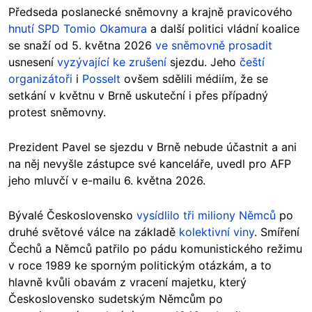
Předseda poslanecké sněmovny a krajně pravicového
hnutí SPD
Tomio Okamura
a další politici vládní koalice
se snaží od 5. května 2026
ve sněmovně prosadit
usnesení
vyzývající ke zrušení
sjezdu. Jeho
čeští
organizátoři
i
Posselt
ovšem sdělili médiím, že se
setkání v květnu v Brně uskuteční i přes případný
protest sněmovny.
Prezident Pavel se sjezdu v Brně nebude účastnit a ani
na něj nevyšle zástupce své kanceláře, uvedl pro AFP
jeho mluvčí v e-mailu 6. května 2026.
Bývalé Československo
vysídlilo tři miliony Němců
po
druhé světové válce na základě
kolektivní viny
. Smíření
Čechů a Němců patřilo po pádu komunistického režimu
v roce 1989 ke sporným politickým otázkám, a to
hlavně kvůli obavám z vracení majetku, který
Československo sudetským Němcům po