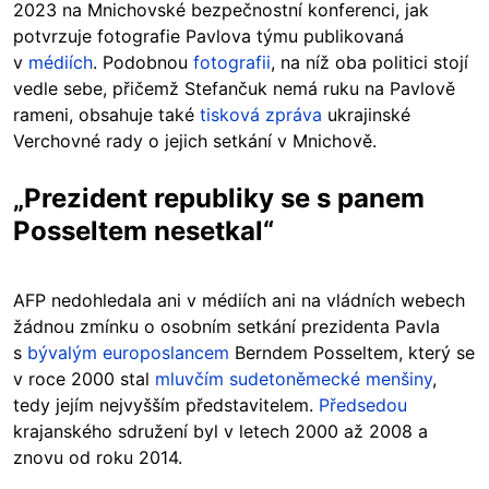
2023 na Mnichovské bezpečnostní konferenci, jak
potvrzuje fotografie Pavlova týmu publikovaná
v
médiích
. Podobnou
fotografii
, na níž oba politici stojí
vedle sebe, přičemž Stefančuk nemá ruku na Pavlově
rameni, obsahuje také
tisková zpráva
ukrajinské
Verchovné rady o jejich setkání v Mnichově.
„Prezident republiky se s panem
Posseltem nesetkal“
AFP nedohledala ani v médiích ani na vládních webech
žádnou zmínku o osobním setkání prezidenta Pavla
s
bývalým europoslancem
Berndem Posseltem, který se
v roce 2000 stal
mluvčím sudetoněmecké menšiny
,
tedy jejím nejvyšším představitelem.
Předsedou
krajanského sdružení byl v letech 2000 až 2008 a
znovu od roku 2014.