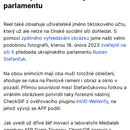
parlamentu
Reel také obsahuje uživatelské jméno tiktokového účtu,
který už ale nelze na čínské sociální síti dohledat. S
pomocí
zpětného vyhledávání obrázku
jsme našli velmi
podobnou fotografii, kterou 18. února 2023
zveřejnil na
síti X
předseda ukrajinského parlamentu
Ruslan
Stefančuk
.
Na obou snímcích mají oba muži totožné oblečení,
shoduje se ruka na Pavlově rameni i obraz a okno v
pozadí. Přímou souvislost mezi Stefančukovou fotkou a
virálním obrázkem potvrdil taky forenzní nástroj
CheckGIF z ověřovacího pluginu
InVID-WeVerify
, na
jehož vývoji se AFP podílí.
Jak uvedl už dříve šéf inovací a laboratoře Medialab
agentury AFP Denis Teyssou, CheckGIF pracuje s