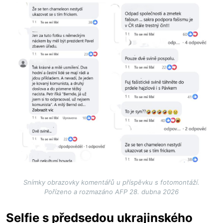
Image
Snímky obrazovky komentářů u příspěvku s fotomontáží.
Pořízeno a rozmazáno AFP 28. dubna 2026
Selfie s předsedou ukrajinského