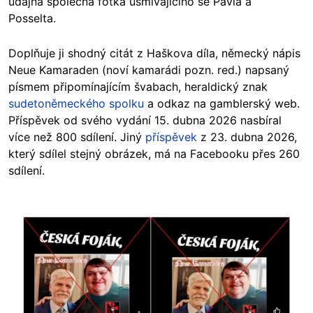
údajná společná fotka usmívajícího se Pavla a
Posselta.
Doplňuje ji shodný citát z Haškova díla, německý nápis
Neue Kamaraden (noví kamarádi pozn. red.) napsaný
písmem připomínajícím švabach, heraldický znak
sudetoněmeckého spolku
a odkaz na gamblerský web.
Příspěvek od svého vydání 15. dubna 2026 nasbíral
více než 800 sdílení. Jiný
příspěvek
z 23. dubna 2026,
který sdílel stejný obrázek, má na Facebooku přes 260
sdílení.
Image