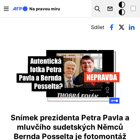
Přejít k hlavnímu obsahu
Tmavý
Na pravou míru
Search
režim
Hlavní záložky
Sdílet
Snímek prezidenta Petra Pavla a
mluvčího sudetských Němců
Bernda Posselta je fotomontáž