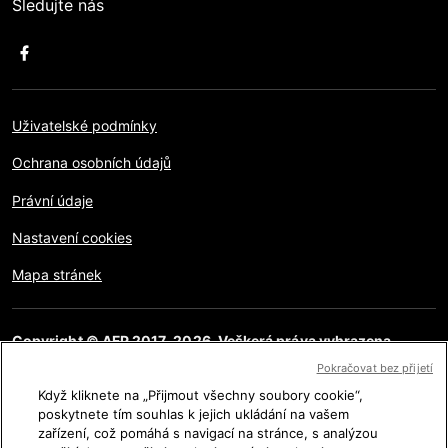
Sledujte nás
Uživatelské podmínky
Ochrana osobních údajů
Právní údaje
Nastavení cookies
Mapa stránek
Copyright © AFP 2017-2026. Veškerá práva vyhrazena.
Uživatelé mají přístup k těmto webovým stránkám a mohou
Pokračovat bez přijetí
využívat funkce sdílení pro osobní, soukromé a nekomerční
účely. Jakékoliv jiné použití, zvláště pro reprodukci, komunikaci
Když kliknete na „Přijmout všechny soubory cookie“,
s veřejností či distribuci obsahu této stránky, ať již celé či jejích
poskytnete tím souhlas k jejich ukládání na vašem
částí, pro jakýkoliv jiný účel a/nebo jakýmkoliv jiným způsobem
zařízení, což pomáhá s navigací na stránce, s analýzou
bez specifické licence podepsané AFP je přísně zakázáno.