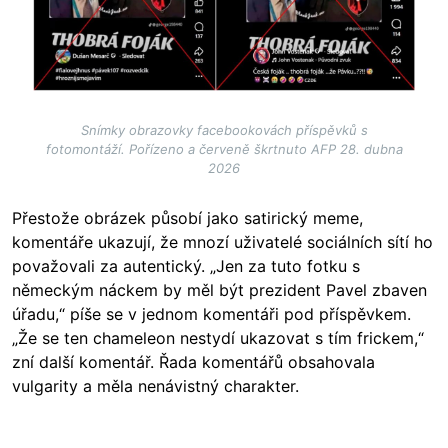
Snímky obrazovky facebookovách příspěvků s
fotomontáží. Pořízeno a červeně škrtnuto AFP 28. dubna
2026
Přestože obrázek působí jako satirický meme,
komentáře ukazují, že mnozí uživatelé sociálních sítí ho
považovali za autentický. „Jen za tuto fotku s
německým náckem by měl být prezident Pavel zbaven
úřadu,“ píše se v jednom komentáři pod příspěvkem.
„Že se ten chameleon nestydí ukazovat s tím frickem,“
zní další komentář. Řada komentářů obsahovala
vulgarity a měla nenávistný charakter.