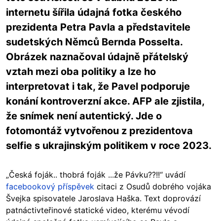
internetu šířila údajná fotka českého
prezidenta Petra Pavla a představitele
sudetských Němců Bernda Posselta.
Obrázek naznačoval údajně přátelský
vztah mezi oba politiky a lze ho
interpretovat i tak, že Pavel podporuje
konání kontroverzní akce. AFP ale zjistila,
že snímek není autentický. Jde o
fotomontáž vytvořenou z prezidentova
selfie s ukrajinským politikem v roce 2023.
„Česká foják.. thobrá foják ...že Pávku??!!“ uvádí
facebookový příspěvek
citaci z Osudů dobrého vojáka
Švejka spisovatele Jaroslava Haška. Text doprovází
patnáctivteřinové statické video, kterému vévodí