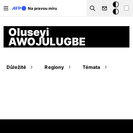
Přejít k hlavnímu obsahu
Tmavý
Na pravou míru
Search
režim
Oluseyi
AWOJULUGBE
Důležité
Regiony
Témata