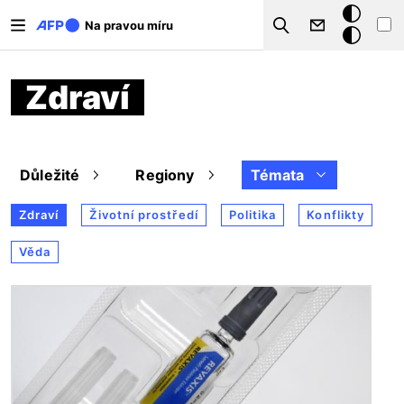
Přejít k hlavnímu obsahu
Tmavý
Na pravou míru
Search
režim
Zdraví
Důležité
Regiony
Témata
Zdraví
Životní prostředí
Politika
Konflikty
Věda
Obrázek