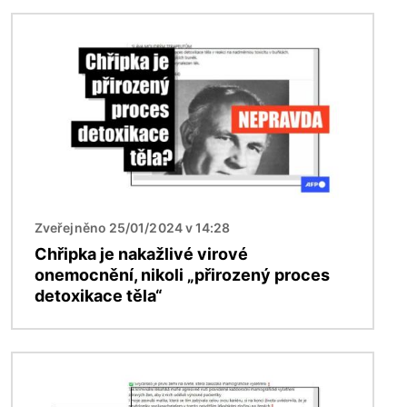
Obrázek
Zveřejněno 25/01/2024 v 14:28
Chřipka je nakažlivé virové
onemocnění, nikoli „přirozený proces
detoxikace těla“
Obrázek