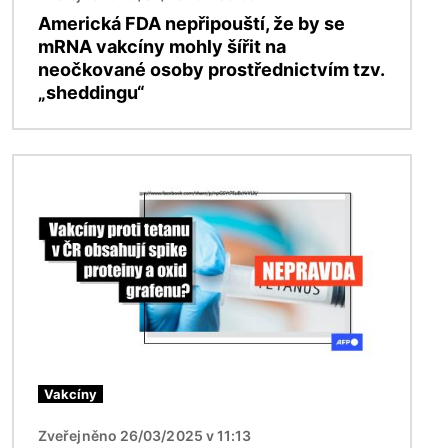
Americká FDA nepřipouští, že by se
mRNA vakcíny mohly šířit na
neočkované osoby prostřednictvím tzv.
„sheddingu“
Obrázek
Vakcíny
Zveřejněno 26/03/2025 v 11:13