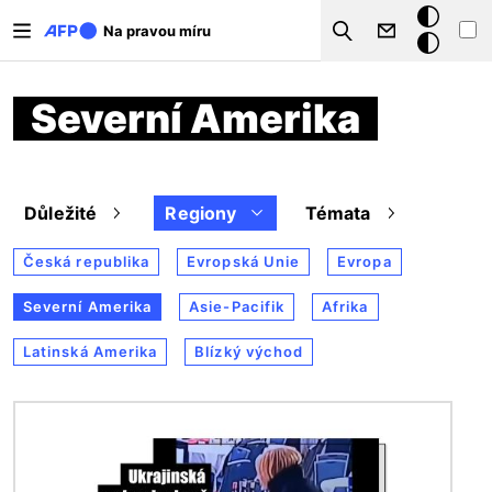
Přejít k hlavnímu obsahu
Tmavý
Na pravou míru
Search
režim
Severní Amerika
Důležité
Regiony
Témata
Česká republika
Evropská Unie
Evropa
Severní Amerika
Asie-Pacifik
Afrika
Latinská Amerika
Blízký východ
Obrázek