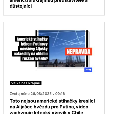
američtí a ukrajinští představitelé a
důstojníci
Obrázek
Válka na Ukrajině
Zveřejněno 26/08/2025 v 09:16
Toto nejsou americké stíhačky kreslící
na Aljašce hvězdu pro Putina, video
zachycuje letecký výcvik v Chile