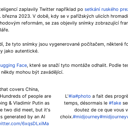
ligencí zaplavily Twitter například po
setkání ruského pre
. března 2023. V době, kdy se v pařížských ulicích hrom
chodovým reformám, se zas objevily snímky zobrazující fr
áře.
ádí, že tyto snímky jsou vygenerované počítačem, některé 
 jako autentické.
ugging Face
, které se snaží tyto montáže odhalit. Podle t
 někdy mohou být zavádějící.
 that covers China,
 Hundreds of people are
L'
#ia
#photo
a fait des progr
ping & Vladimir Putin as
temps, désormais le
#fake
ser
e two did meet, but it's
doutez de ce que vous vo
as generated by an AI
choix.
#midjourney
#midjourney
witter.com/6xqsDLxiMa