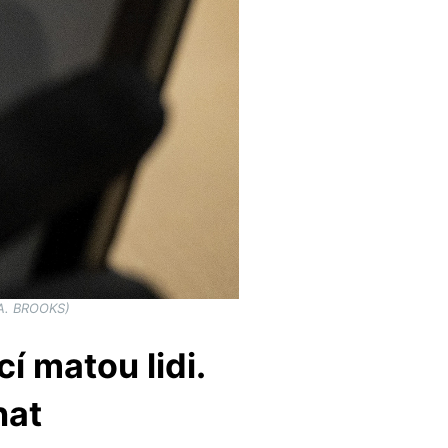
 A. BROOKS)
 matou lidi.
nat