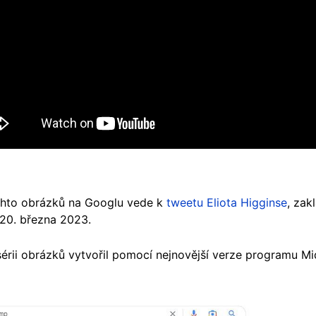
chto obrázků na Googlu vede k
tweetu Eliota Higginse
, zak
 20. března 2023.
 sérii obrázků vytvořil pomocí nejnovější verze programu Mi