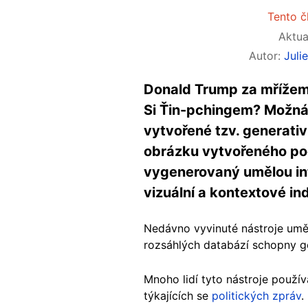
Tento čl
Aktua
Autor:
Jul
Donald Trump za mřížemi
Si Ťin-pchingem? Možná j
vytvořené tzv. generativ
obrázku vytvořeného po
vygenerovaný umělou inte
vizuální a kontextové i
Nedávno vyvinuté nástroje uměl
rozsáhlých databází schopny 
Mnoho lidí tyto nástroje použí
týkajících se
politických zpráv
.