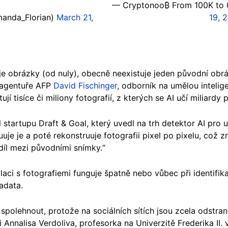
— Cryptonoo₿ From 100K to
anda_Florian)
March 21,
19, 
3
je obrázky (od nuly), obecně neexistuje jeden původní obrá
a agentuře AFP
David Fischinger
, odborník na umělou intelig
ují tisíce či miliony fotografií, z kterých se AI učí miliardy
l startupu Draft & Goal, který uvedl na trh detektor AI pro u
uje je a poté rekonstruuje fotografii pixel po pixelu, což
íl mezi původními snímky.“
ulaci s fotografiemi funguje špatně nebo vůbec při identif
adata.
spolehnout, protože na sociálních sítích jsou zcela odstran
 Annalisa Verdoliva, profesorka na Univerzitě Frederika II. 