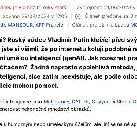
ánek je víc než tři roky starý.
Zveřejněno 21/06/2023 v
Článek přečtete za 8
lizováno 29/04/2024 v 17:06
iette MANSOUR
,
AFP Francie
Článek preložil/-a
Ladka M
? Ruský vůdce Vladimir Putin klečící před s
ste si všimli, že po internetu kolují podobné r
ní umělou inteligencí (genAI). Jak rozeznat pra
čítačem? Žádná naprosto spolehlivá metoda, 
ligencí, sice zatím neexistuje, ale podle odbo
ndicie mohou pomoci.
é inteligence jako
Midjourney
,
DALL-E
,
Craiyon
či
Stable D
generovat nekonečné množství obrázků.
vá k humorným nebo uměleckým účelům, ale jiní se na ně spo