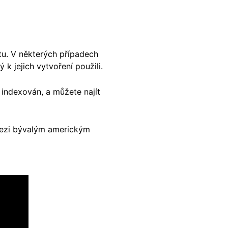
tu. V některých případech
 k jejich vytvoření použili.
h indexován, a můžete najít
 mezi bývalým americkým