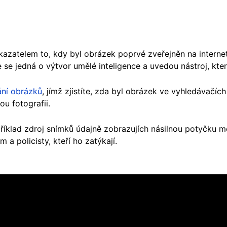
kazatelem to, kdy byl obrázek poprvé zveřejněn na interne
 se jedná o výtvor umělé inteligence a uvedou nástroj, který
ání obrázků
, jímž zjistíte, zda byl obrázek ve vyhledávačíc
ou fotografii.
příklad zdroj snímků údajně zobrazujích násilnou potyčku
 policisty, kteří ho zatýkají.