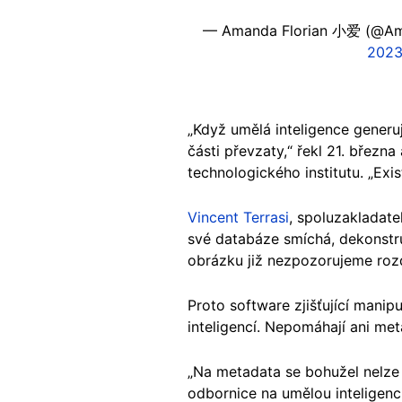
— Amanda Florian 小爱 (@Am
202
„Když umělá inteligence generu
části převzaty,“ řekl 21. březn
technologického institutu. „Exist
Vincent Terrasi
, spoluzakladate
své databáze smíchá, dekonstru
obrázku již nezpozorujeme rozd
Proto software zjišťující manip
inteligencí. Nepomáhají ani met
„Na metadata se bohužel nelze 
odbornice na umělou inteligenci