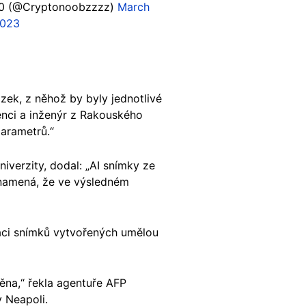
 0 (@Cryptonoobzzzz)
March
2023
zek, z něhož by byly jednotlivé
enci a inženýr z Rakouského
 parametrů.“
niverzity, dodal: „AI snímky ze
 znamená, že ve výsledném
ikaci snímků vytvořených umělou
ěna,“ řekla agentuře AFP
v Neapoli.