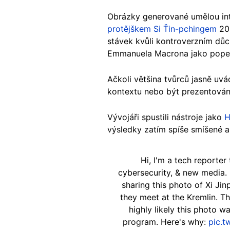
Obrázky generované umělou inte
protějškem Si Ťin-pchingem
20
stávek kvůli kontroverzním dů
Emmanuela Macrona jako popel
Ačkoli většina tvůrců jasně uv
kontextu nebo být prezentovány
Vývojáři spustili nástroje jako
H
výsledky zatím spíše smíšené a
Hi, I'm a tech reporter
cybersecurity, & new media.
sharing this photo of Xi Jin
they meet at the Kremlin. Th
highly likely this photo w
program. Here's why:
pic.t