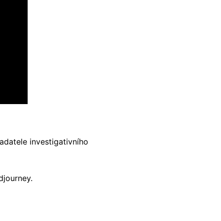
ladatele investigativního
djourney.