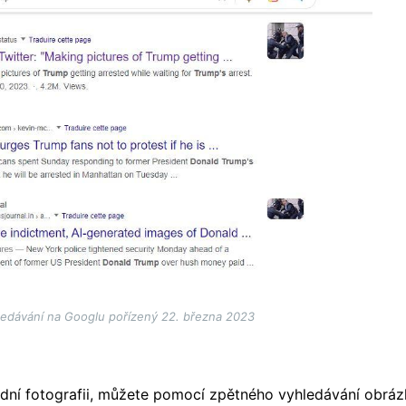
edávání na Googlu pořízený 22. března 2023
dní fotografii, můžete pomocí zpětného vyhledávání obrázků