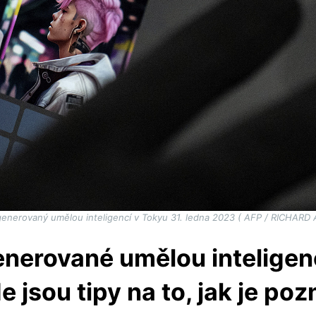
enerovaný umělou inteligencí v Tokyu 31. ledna 2023 ( AFP / RICHARD
nerované umělou inteligencí
e jsou tipy na to, jak je poz