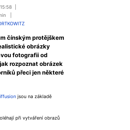
 15:58
 min
ORTKOWITZ
vým čínským protějškem
ealistické obrázky
vou fotografii od
jak rozpoznat obrázek
rníků přeci jen některé
iffusion
jsou na základě
léhají při vytváření obrazů