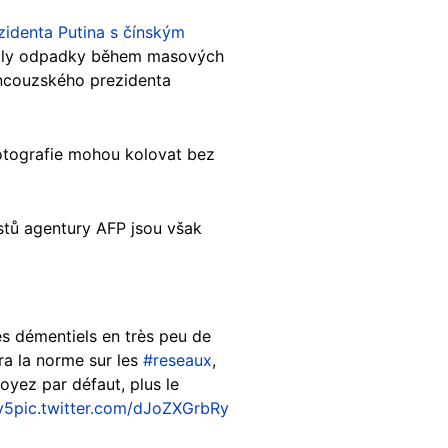
zidenta Putina s čínským
adily odpadky během masových
ancouzského prezidenta
fotografie mohou kolovat bez
estů agentury AFP jsou však
ès démentiels en très peu de
a la norme sur les
#reseaux
,
yez par défaut, plus le
v5
pic.twitter.com/dJoZXGrbRy