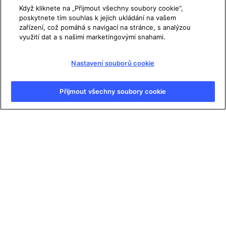
Ochrana osobních údajů
Když kliknete na „Přijmout všechny soubory cookie“,
poskytnete tím souhlas k jejich ukládání na vašem
Právní údaje
zařízení, což pomáhá s navigací na stránce, s analýzou
využití dat a s našimi marketingovými snahami.
Nastavení cookies
Mapa stránek
Nastavení souborů cookie
Přijmout všechny soubory cookie
Copyright © AFP 2017-2026. Veškerá práva vyhrazena.
Uživatelé mají přístup k těmto webovým stránkám a mohou
využívat funkce sdílení pro osobní, soukromé a nekomerční
účely. Jakékoliv jiné použití, zvláště pro reprodukci, komunikaci
s veřejností či distribuci obsahu této stránky, ať již celé či jejích
částí, pro jakýkoliv jiný účel a/nebo jakýmkoliv jiným způsobem
bez specifické licence podepsané AFP je přísně zakázáno.
Obsah zobrazený nebo zahrnutý prostřednictvím
hypertextových odkazů v článcích AFP Na pravou míru bude
poskytnut pouze v rozsahu nutném k ověření příslušných
informací. Společnost AFP nezískala žádná práva od autorů či
vlastníků autorských práv pro tento obsah třetích stran a
nenese v této souvislosti žádnou zodpovědnost. AFP a její logo
jsou registrované ochranné známky.