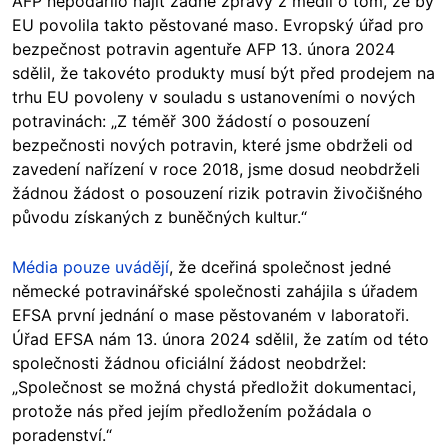
AFP nepodařilo najít žádné zprávy z médií o tom, že by
EU povolila takto pěstované maso. Evropský úřad pro
bezpečnost potravin agentuře AFP 13. února 2024
sdělil, že takovéto produkty musí být před prodejem na
trhu EU povoleny v souladu s ustanoveními o nových
potravinách: „Z téměř 300 žádostí o posouzení
bezpečnosti nových potravin, které jsme obdrželi od
zavedení nařízení v roce 2018, jsme dosud neobdrželi
žádnou žádost o posouzení rizik potravin živočišného
původu získaných z buněčných kultur.“
Média pouze uvádějí
, že dceřiná společnost jedné
německé potravinářské společnosti zahájila s úřadem
EFSA první jednání o mase pěstovaném v laboratoři.
Úřad EFSA nám 13. února 2024 sdělil, že zatím od této
společnosti žádnou oficiální žádost neobdržel:
„Společnost se možná chystá předložit dokumentaci,
protože nás před jejím předložením požádala o
poradenství.“