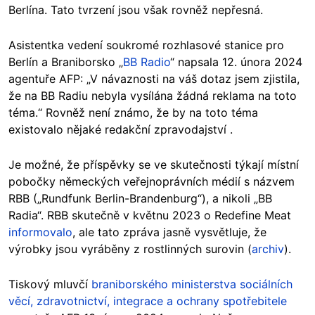
Berlína. Tato tvrzení jsou však rovněž nepřesná.
Asistentka vedení soukromé rozhlasové stanice pro
Berlín a Braniborsko „
BB Radio
“ napsala 12. února 2024
agentuře AFP: „V návaznosti na váš dotaz jsem zjistila,
že na BB Radiu nebyla vysílána žádná reklama na toto
téma.“ Rovněž není známo, že by na toto téma
existovalo nějaké redakční zpravodajství .
Je možné, že příspěvky se ve skutečnosti týkají místní
pobočky německých veřejnoprávních médií s názvem
RBB („Rundfunk Berlin-Brandenburg“), a nikoli „BB
Radia“. RBB skutečně v květnu 2023 o Redefine Meat
informovalo
, ale tato zpráva jasně vysvětluje, že
výrobky jsou vyráběny z rostlinných surovin (
archiv
).
Tiskový mluvčí
braniborského ministerstva sociálních
věcí, zdravotnictví, integrace a ochrany spotřebitele