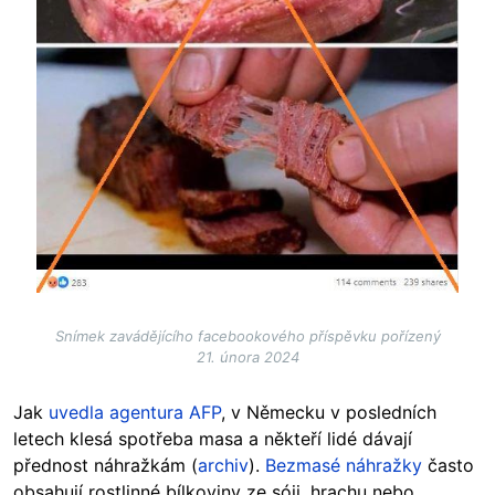
Snímek zavádějícího facebookového příspěvku pořízený
21. února 2024
Jak
uvedla agentura AFP
, v Německu v posledních
letech klesá spotřeba masa a někteří lidé dávají
přednost náhražkám (
archiv
).
Bezmasé náhražky
často
obsahují rostlinné bílkoviny ze sóji, hrachu nebo