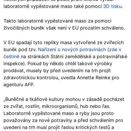
laboratorně vypěstované maso také pomocí
3D tisku
.
Takto laboratorně vypěstované maso za pomoci
živočišných buněk však není v EU prozatím schváleno.
V EU spadají tyto repliky masa vytvořené ze zvířecích
buněk pod tzv.
Nařízení o nových potravinách
(
zde v
češtině
na stránkách Státní zemědělské a potravinářské
inspekce). Pokud by někdo chtěl takové výrobky
prodávat, musely by před uvedením na trh projít
zdravotnickou kontrolou, uvedla Annette Reinke pro
agenturu AFP.
„Buněčné a tkáňové kultury mohou v zásadě pocházet
ze zvířat, rostlin, mikroorganismů, hub nebo řas.
Laboratorně vypěstované maso a ryby jsou proto
považovány za nové potraviny a před schválením pro
uvedení na trh musí projít řadou kritických testů a