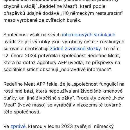
chybně uvádějí „Reddefine Meat“), která podle
příspěvků údajně dodává „110 německým restauracím“
maso vyrobené ze zvířecích buněk.
Společnost však na svých
internetových stránkách
uvádí, že její výrobky jsou vyrobeny čistě z rostlinných
surovin a neobsahují
žádné živočišné složky
. To nám
12. února 2024 potvrdila i společnost Redefine Meat,
která na dotaz agentury AFP uvedla, že příspěvky na
sociálních sítích obsahují „nepravdivé informace“.
Redefine Meat AFP řekla, že je „společnost fungující na
rostlinné bázi, která nepoužívá ani živočišné kmenové
buňky, ani jiné živočišné složky“. Produkty zvané „New
Meat“ (Nové maso) se vyrábějí v nizozemské továrně
této společnosti.
Ve
zprávě
, kterou v lednu 2023 zveřejnil německý