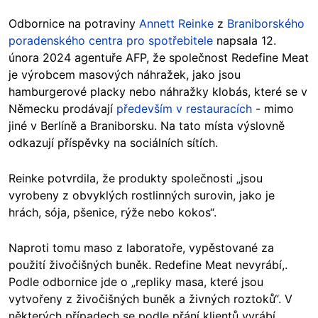
Odbornice na potraviny
Annett Reinke
z
Braniborského
poradenského centra pro spotřebitele
napsala 12.
února 2024 agentuře AFP, že společnost Redefine Meat
je výrobcem masových náhražek, jako jsou
hamburgerové placky nebo náhražky klobás, které se v
Německu prodávají
především v restauracích
- mimo
jiné v Berlíně a Braniborsku. Na tato místa výslovně
odkazují příspěvky na sociálních sítích.
Reinke potvrdila, že produkty společnosti „jsou
vyrobeny z obvyklých rostlinných surovin, jako je
hrách, sója, pšenice, rýže nebo kokos“.
Naproti tomu maso z laboratoře, vypěstované za
použití živočišných buněk. Redefine Meat nevyrábí,.
Podle odbornice jde o „repliky masa, které jsou
vytvořeny z živočišných buněk a živných roztoků“. V
některých případech se podle přání klientů vyrábí