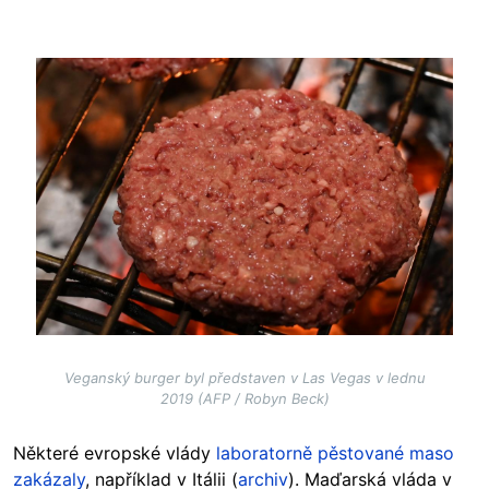
Image
Veganský burger byl představen v Las Vegas v lednu
2019 (AFP / Robyn Beck)
Některé evropské vlády
laboratorně pěstované maso
zakázaly
, například v Itálii (
archiv
). Maďarská vláda v