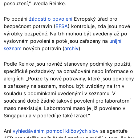
posouzení,“ uvedla Reinke.
Po podání
žádosti o povolení
Evropský úřad pro
bezpečnost potravin (
EFSA
) kontroluje, zda jsou nové
výrobky bezpečné. Na trh mohou být uvedeny až po
výslovném povolení a poté jsou zařazeny na
unijní
seznam
nových potravin (
archiv
).
Podle Reinke jsou rovněž stanoveny podmínky použití,
specifické požadavky na označování nebo informace o
alergiích: „Pouze ty nové potraviny, které jsou povoleny
a zařazeny na seznam, mohou být uváděny na trh v
souladu s podmínkami uvedenými v seznamu. V
současné době žádné takové povolení pro laboratorní
maso neexistuje. Laboratorní maso je již povoleno v
Singapuru a v popředí je také Izrael.“
Ani
vyhledáváním pomocí klíčových slov
se agentuře