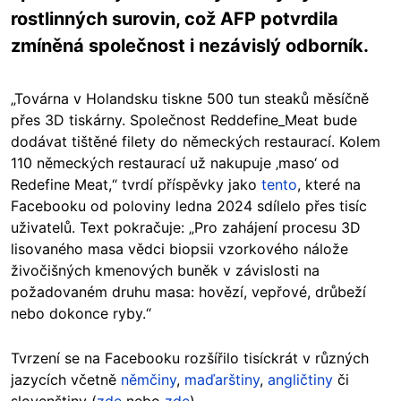
rostlinných surovin, což AFP potvrdila
zmíněná společnost i nezávislý odborník.
„Továrna v Holandsku tiskne 500 tun steaků měsíčně
přes 3D tiskárny. Společnost Reddefine_Meat bude
dodávat tištěné filety do německých restaurací. Kolem
110 německých restaurací už nakupuje
‚maso‘ od
Redefine Meat,“ tvrdí příspěvky jako
tento
, které na
Facebooku od poloviny ledna 2024 sdílelo přes tisíc
uživatelů. Text pokračuje: „Pro zahájení procesu 3D
lisovaného masa vědci biopsii vzorkového nálože
živočišných kmenových buněk v závislosti na
požadovaném druhu masa: hovězí, vepřové, drůbeží
nebo dokonce ryby.“
Tvrzení se na Facebooku rozšířilo tisíckrát v různých
jazycích včetně
němčiny
,
maďarštiny
,
angličtiny
či