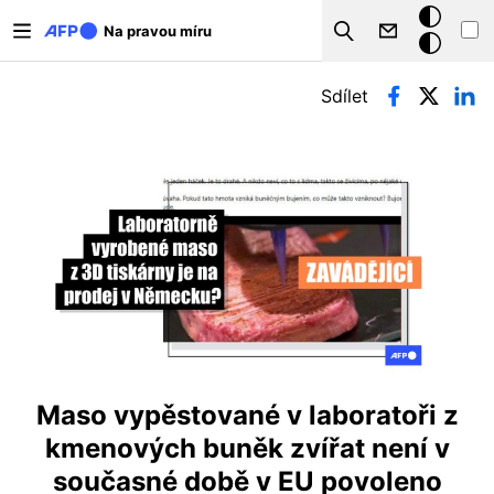
Přejít k hlavnímu obsahu
Tmavý
Na pravou míru
Search
režim
Hlavní záložky
Sdílet
Maso vypěstované v laboratoři z
kmenových buněk zvířat není v
současné době v EU povoleno