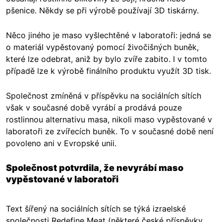
pšenice. Někdy se při výrobě používají 3D tiskárny.
Něco jiného je maso vyšlechtěné v laboratoři: jedná se
o materiál vypěstovaný pomocí živočišných buněk,
které lze odebrat, aniž by bylo zvíře zabito. I v tomto
případě lze k výrobě finálního produktu využít 3D tisk.
Společnost zmíněná v příspěvku na sociálních sítích
však v současné době vyrábí a prodává pouze
rostlinnou alternativu masa, nikoli maso vypěstované v
laboratoři ze zvířecích buněk. To v současné době není
povoleno ani v Evropské unii.
Společnost potvrdila, že nevyrábí maso
vypěstované v laboratoři
Text šířený na sociálních sítích se týká izraelské
společnosti Redefine Meat (některé české příspěvky