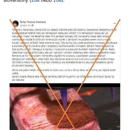
slovenštiny (
zde
nebo
zde
).
Image