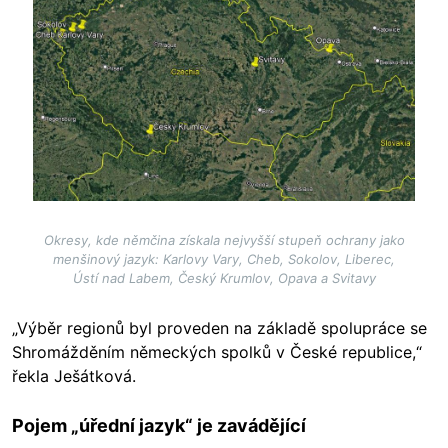
Okresy, kde němčina získala nejvyšší stupeň ochrany jako
menšinový jazyk: Karlovy Vary, Cheb, Sokolov, Liberec,
Ústí nad Labem, Český Krumlov, Opava a Svitavy
„Výběr regionů byl proveden na základě spolupráce se
Shromážděním německých spolků v České republice,“
řekla Ješátková.
Pojem „úřední jazyk“ je zavádějící