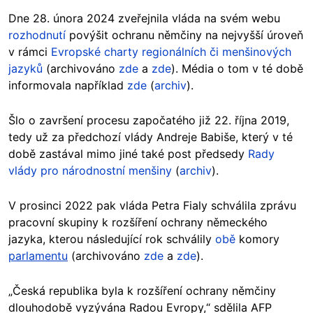
Dne 28. února 2024 zveřejnila vláda na svém webu
rozhodnutí
povýšit ochranu němčiny na nejvyšší úroveň
v rámci
Evropské charty regionálních či menšinových
jazyků
(archivováno
zde
a
zde
). Média o tom v té době
informovala například
zde
(
archiv
).
Šlo o završení procesu započatého již 22. října 2019,
tedy už za předchozí vlády Andreje Babiše, který v té
době zastával mimo jiné také post předsedy
Rady
vlády pro národnostní menšiny
(
archiv
).
V prosinci 2022 pak vláda Petra Fialy schválila zprávu
pracovní skupiny k rozšíření ochrany německého
jazyka, kterou následující rok schválily
obě
komory
parlamentu
(archivováno
zde
a
zde
).
„Česká republika byla k rozšíření ochrany němčiny
dlouhodobě vyzývána Radou Evropy,“ sdělila AFP