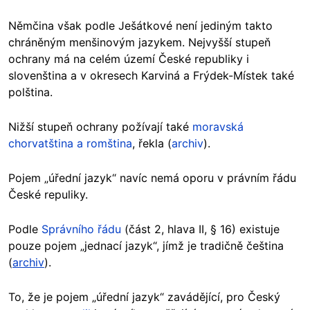
Němčina však podle Ješátkové není jediným takto
chráněným menšinovým jazykem. Nejvyšší stupeň
ochrany má na celém území České republiky i
slovenština a v okresech Karviná a Frýdek-Místek také
polština.
Nižší stupeň ochrany požívají také
moravská
chorvatština a romština
, řekla
(
archiv
)
.
Pojem „úřední jazyk“ navíc nemá oporu v právním řádu
České repuliky.
Podle
Správního řádu
(část 2, hlava II, § 16) existuje
pouze pojem „jednací jazyk“, jímž je tradičně čeština
(
archiv
).
To, že je pojem „úřední jazyk“ zavádějící, pro Český