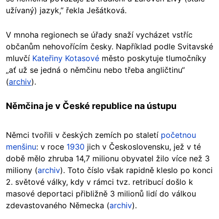
užívaný) jazyk,” řekla Ješátková.
V mnoha regionech se úřady snaží vycházet vstříc
občanům nehovořícím česky. Například podle Svitavské
mluvčí
Kateřiny Kotasové
město poskytuje tlumočníky
„ať už se jedná o němčinu nebo třeba angličtinu“
(
archiv
).
Němčina je v České republice na ústupu
Němci tvořili v českých zemích po staletí
početnou
menšinu
: v roce
1930
jich v Československu, jež v té
době mělo zhruba 14,7 milionu obyvatel žilo více než 3
miliony (
archiv
). Toto číslo však rapidně kleslo po konci
2. světové války, kdy v rámci tvz. retribucí došlo k
masové deportaci přibližně 3 milionů lidí do válkou
zdevastovaného Německa (
archiv
).