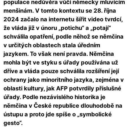
populace nedůvěra vůči německy mluvícím
menšinám. V tomto kontextu se 28. října
2024 začalo na internetu šířit video tvrdcí,
že vláda již v únoru „potichu“ a „potají“
schválila opatření, podle něhož se němčina
v určitých oblastech stala úředním
jazykem. To však není pravda. Němčina
mohla být ve styku s úřady používána už
dříve a vláda pouze schválila rozšíření její
ochrany jako minoritního jazyka, zejména v
oblasti kultury, jak AFP potvrdily příslušné
úřady. Podle nezávislého historika je
němčina v České republice dlouhodobě na
ústupu a proto jde spíše o „symbolické
gesto“.