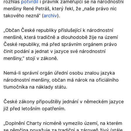
rozhlas
potvrdil
i právník zaměřující se na národnostní
menšiny René Petráš, který řekl, že „naše právo nic
takového nezná“ (
archiv
).
„Občan České republiky příslušející k národnostní
menšině, která tradičně a dlouhodobě žije na území
České republiky, má před správním orgánem právo
činit podání a jednat v jazyce své národnostní
menšiny,“ stojí v zákoně.
Nemá-li správní orgán úřední osobu znalou jazyka
národnostní menšiny, občan má nárok na oficiálního
tlumočníka na náklady státu.
České zákony připouštěly jednání v německém jazyce
již před letošním opatřením.
„Doplnění Charty nicméně vymezilo území, na kterém
se němčina považuje za tradiční a zároveň živý (stále