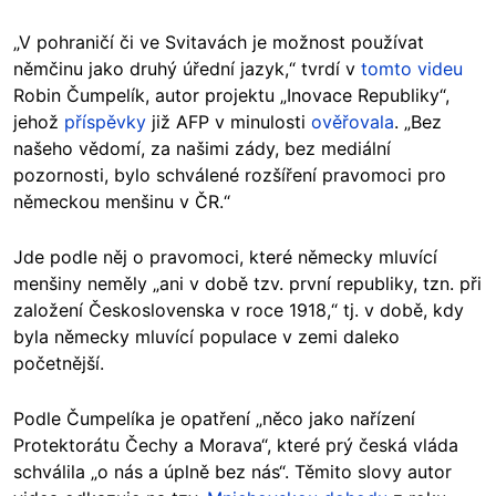
„V pohraničí či ve Svitavách je možnost používat
němčinu jako druhý úřední jazyk,“ tvrdí v
tomto videu
Robin Čumpelík, autor projektu „Inovace Republiky“,
jehož
příspěvky
již AFP v minulosti
ověřovala
. „Bez
našeho vědomí, za našimi zády, bez mediální
pozornosti, bylo schválené rozšíření pravomoci pro
německou menšinu v ČR.“
Jde podle něj o pravomoci, které německy mluvící
menšiny neměly „ani v době tzv. první republiky, tzn. při
založení Československa v roce 1918,“ tj. v době, kdy
byla německy mluvící populace v zemi daleko
početnější.
Podle Čumpelíka je opatření „něco jako nařízení
Protektorátu Čechy a Morava“, které prý česká vláda
schválila „o nás a úplně bez nás“. Těmito slovy autor