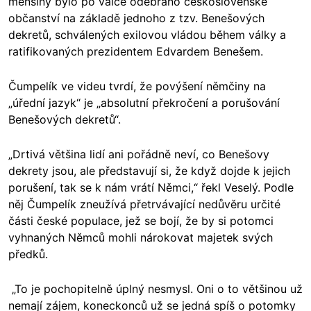
menšiny bylo po válce odebráno československé
občanství na základě jednoho z tzv. Benešových
dekretů, schválených exilovou vládou během války a
ratifikovaných prezidentem Edvardem Benešem.
Čumpelík ve videu tvrdí, že povýšení němčiny na
„úřední jazyk“ je „absolutní překročení a porušování
Benešových dekretů“.
„Drtivá většina lidí ani pořádně neví, co Benešovy
dekrety jsou, ale představují si, že když dojde k jejich
porušení, tak se k nám vrátí Němci,“ řekl Veselý. Podle
něj Čumpelík zneužívá přetrvávající nedůvěru určité
části české populace, jež se bojí, že by si potomci
vyhnaných Němců mohli nárokovat majetek svých
předků.
„To je pochopitelně úplný nesmysl. Oni o to většinou už
nemají zájem, koneckonců už se jedná spíš o potomky