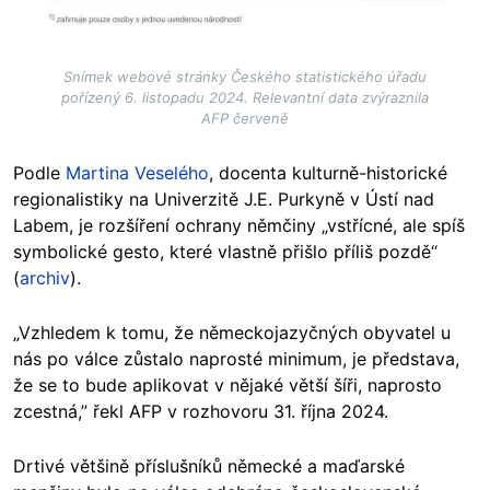
Snímek webové stránky Českého statistického úřadu
pořízený 6. listopadu 2024. Relevantní data zvýraznila
AFP červeně
Podle
Martina Veselého
, docenta kulturně-historické
regionalistiky na Univerzitě J.E. Purkyně v Ústí nad
Labem, je rozšíření ochrany němčiny „vstřícné, ale spíš
symbolické gesto, které vlastně přišlo příliš pozdě“
(
archiv
).
„Vzhledem k tomu, že německojazyčných obyvatel u
nás po válce zůstalo naprosté minimum, je představa,
že se to bude aplikovat v nějaké větší šíři, naprosto
zcestná,” řekl AFP v rozhovoru 31. října 2024.
Drtivé většině příslušníků německé a maďarské