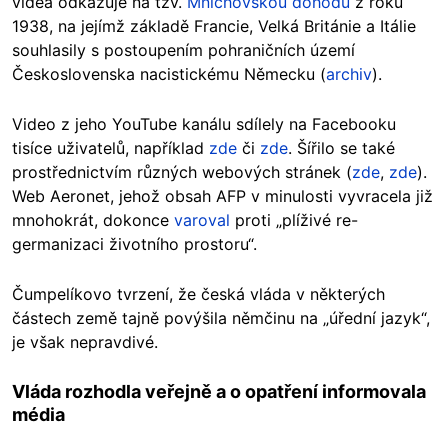
videa odkazuje na tzv.
Mnichovskou dohodu
z roku
1938, na jejímž základě Francie, Velká Británie a Itálie
souhlasily s postoupením pohraničních území
Československa nacistickému Německu (
archiv
).
Video z jeho YouTube kanálu sdílely na Facebooku
tisíce uživatelů, například
zde
či
zde
. Šířilo se také
prostřednictvím různých webových stránek (
zde
,
zde
).
Web Aeronet, jehož obsah AFP v minulosti vyvracela již
mnohokrát, dokonce
varoval
proti „plíživé re-
germanizaci životního prostoru“.
Čumpelíkovo tvrzení, že česká vláda v některých
částech země tajně povýšila němčinu na „úřední jazyk“,
je však nepravdivé.
Vláda rozhodla veřejně a o opatření informovala
média