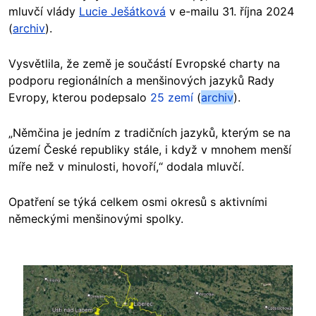
mluvčí vlády
Lucie Ješátková
v e-mailu 31. října 2024
(
archiv
).
Vysvětlila, že země je součástí Evropské charty na
podporu regionálních a menšinových jazyků Rady
Evropy, kterou podepsalo
25 zemí
(
archiv
).
„Němčina je jedním z tradičních jazyků, kterým se na
území České republiky stále, i když v mnohem menší
míře než v minulosti, hovoří,“ dodala mluvčí.
Opatření se týká celkem osmi okresů s aktivními
německými menšinovými spolky.
Image