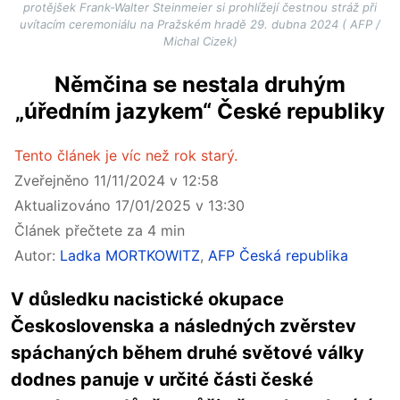
protějšek Frank-Walter Steinmeier si prohlížejí čestnou stráž při
uvítacím ceremoniálu na Pražském hradě 29. dubna 2024 ( AFP /
Michal Cizek)
Němčina se nestala druhým
„úředním jazykem“ České republiky
Tento článek je víc než rok starý.
Zveřejněno 11/11/2024 v 12:58
Aktualizováno 17/01/2025 v 13:30
Článek přečtete za 4 min
Autor:
Ladka MORTKOWITZ
,
AFP Česká republika
V důsledku nacistické okupace
Československa a následných zvěrstev
spáchaných během druhé světové války
dodnes panuje v určité části české