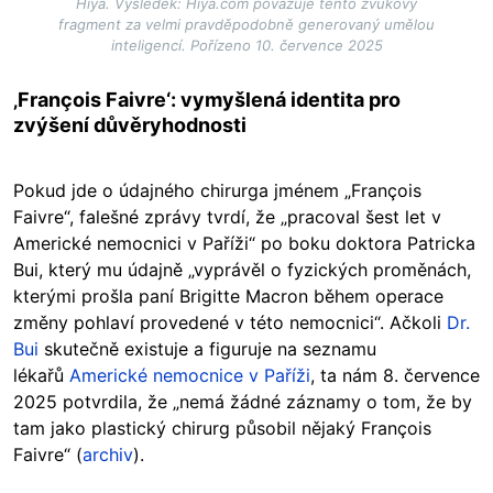
Hiya. Výsledek: Hiya.com považuje tento zvukový
fragment za velmi pravděpodobně generovaný umělou
inteligencí. Pořízeno 10. července 2025
‚François Faivre‘: vymyšlená identita pro
zvýšení důvěryhodnosti
Pokud jde o údajného chirurga jménem „François
Faivre“, falešné zprávy tvrdí, že „pracoval šest let v
Americké nemocnici v Paříži“ po boku doktora Patricka
Bui, který mu údajně „vyprávěl o fyzických proměnách,
kterými prošla paní Brigitte Macron během operace
změny pohlaví provedené v této nemocnici“. Ačkoli
Dr.
Bui
skutečně existuje a figuruje na seznamu
lékařů
Americké nemocnice v Paříži
, ta nám 8. července
2025 potvrdila, že „nemá žádné záznamy o tom, že by
tam jako plastický chirurg působil nějaký François
Faivre“ (
archiv
).