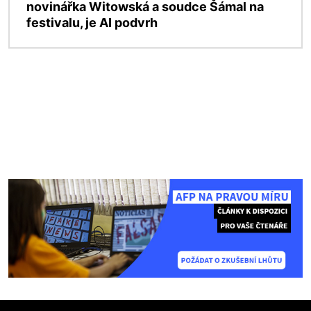
novinářka Witowská a soudce Šámal na
festivalu, je AI podvrh