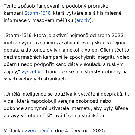
Tento způsob fungování je podobný proruské
kampani
Storm-1516
, která vytvářela a šířila falešné
informace v masovém měřítku (
archiv
).
„Storm-1516, která je aktivní nejméně od srpna 2023,
mohla svým rozsahem zasáhnout evropskou veřejnou
debatu a dokonce ovlivnila několik voleb. Cílem těchto
dezinformačních kampaní je zpochybnit integritu voleb,
očernit nebo podpořit kandidáta v souladu s ruskými
zájmy,“
vysvětluje
francouzské ministerstvo obrany na
svých webových stránkách.
„Umělá inteligence se používá k vytváření deepfaků, tj.
videí, která napodobují veřejné osobnosti nebo
dokonce anonymní uživatele internetu, aby byly šířené
zprávy věrohodnější“, uvádí se na stránkách.
V článku
zveřejněném
dne 4. července 2025