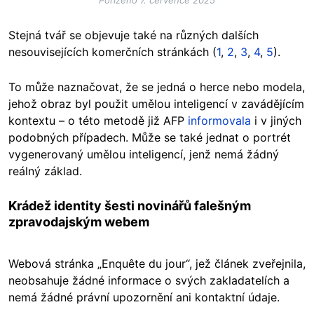
Stejná tvář se objevuje také na různých dalších
nesouvisejících komerčních stránkách (
1
,
2
,
3
,
4
,
5
).
To může naznačovat, že se jedná o herce nebo modela,
jehož obraz byl použit umělou inteligencí v zavádějícím
kontextu – o této metodě již AFP
informovala
i v jiných
podobných případech. Může se také jednat o portrét
vygenerovaný umělou inteligencí, jenž nemá žádný
reálný základ.
Krádež identity šesti novinářů falešným
zpravodajským webem
Webová stránka „Enquête du jour“, jež článek zveřejnila,
neobsahuje žádné informace o svých zakladatelích a
nemá žádné právní upozornění ani kontaktní údaje.