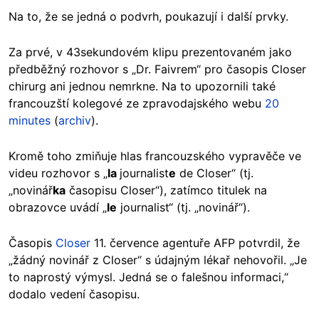
Na to, že se jedná o podvrh, poukazují i další prvky.
Za prvé, v 43sekundovém klipu prezentovaném jako
předběžný
rozhovor
s „Dr. Faivrem“
pro časopis Closer
chirurg ani jednou nemrkne. Na to upozornili také
francouzští kolegové ze zpravodajského webu
20
minutes
(
archiv
).
Kromě toho zmiňuje hlas francouzského vypravěče ve
videu rozhovor s „
la
journalist
e
de Closer“ (tj.
„novinář
ka
časopisu Closer“), zatímco titulek na
obrazovce uvádí „
le
journalist“ (tj. „novinář“).
Časopis
Closer
11. července agentuře AFP potvrdil, že
„žádný novinář z Closer“ s údajným lékař nehovořil. „Je
to naprostý výmysl. Jedná se o falešnou informaci,“
dodalo vedení časopisu.