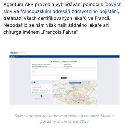
Agentura AFP provedla vyhledávání pomocí
klíčových
slov
ve
francouzském adresáři zdravotního pojištění
,
databázi všech certifikovaných lékařů ve Francii.
Nepodařilo se nám však najít žádného lékaře ani
chirurga jménem „François Faivre“.
Image
Snímek obrazovky webové stránky L'Assurance Maladie
pořízený 3. července 2025