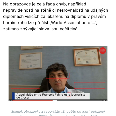
Na obrazovce je celá řada chyb, například
nepravidelnosti na stěně či nesrovnalosti na údajných
diplomech visících za lékařem: na diplomu v pravém
horním rohu lze přečíst „World Association of...“,
zatímco zbývající slova jsou nečitelná.
Image
Snímek obrazovky z reportáže „Enquête du jour“ pořízený