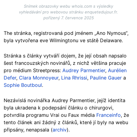
Snímek obrazovky webu whois.com s výsledky
vyhledávání pro webovou stránku enquetedujour.fr.
pořízený 7. července 2025
The stránka, registrovaná pod jménem „Ano Nymous“,
byla vytvořena eve Wilmingtonu ve státě Delaware.
Stránka s články vytváří dojem, že její obsah napsalo
šest francouzských novinářů, z nichž většina pracuje
pro médium Streetpress:
Audrey Parmentier
,
Aurélien
Defer
,
Clara Monnoyeur
,
Lina Rhrissi
,
Pauline Gauer
a
Sophie Boutboul
.
Nezávislá novinářka Audrey Parmentier, jejíž identita
byla ukradena k podepsání článku o chirurgovi,
potvrdila programu Vrai ou Faux média
Franceinfo
, že
tento článek ani žádný z článků, které jí byly na webu
připsány, nenapsala (
archiv
).