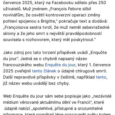
července 2025, který na Facebooku sdílelo přes 250
uživatelů. Muž jménem „François Febvre slíbil
novinářům, že osvětlí kontroverzní operaci změny
pohlaví spojenou s Brigitte,“ pokračuje text a dodává:
„Françoisova sestra tvrdí, že muž neměl sebevražedné
sklony a že jeho smrt s největší pravděpodobností
souvisela s rozhovorem, který měl poskytnout.“
Jako zdroj pro tato tvrzení příspěvek uvádí „Enquôte
du jour“. Jedná se o chybně napsaný název
francouzského webu
Enquête du jour
, který 1. července
2025 zveřejnil
tento článek
o údajné chirugově smrti.
Další nepravdivé příspěvky v češtině, například
tento
,
již název webu uvádějí bez chyby.
Web Enquête du jour sám sebe popisuje jako „nezávislé
médium věnované aktuálnímu dění ve Francii“, které
údajně nabízí „spolehlivé, přístupné a srozumitelné
informace, které pomáhají lépe porozumět světu kolem