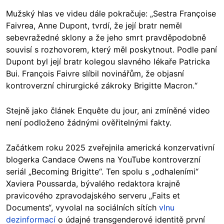
Mužský hlas ve videu dále pokračuje: „Sestra Françoise
Faivrea, Anne Dupont, tvrdí, že její bratr neměl
sebevražedné sklony a že jeho smrt pravděpodobně
souvisí s rozhovorem, který měl poskytnout. Podle paní
Dupont byl její bratr kolegou slavného lékaře Patricka
Bui. François Faivre slíbil novinářům, že objasní
kontroverzní chirurgické zákroky Brigitte Macron.“
Stejně jako článek Enquête du jour, ani zmíněné video
není podloženo žádnými ověřitelnými fakty.
Začátkem roku 2025 zveřejnila americká konzervativní
blogerka Candace Owens na YouTube kontroverzní
seriál „Becoming Brigitte“. Ten spolu s „odhaleními“
Xaviera Poussarda, bývalého redaktora krajně
pravicového zpravodajského serveru „Faits et
Documents“, vyvolal na sociálních sítích
vlnu
dezinformací
o údajné transgenderové identitě první