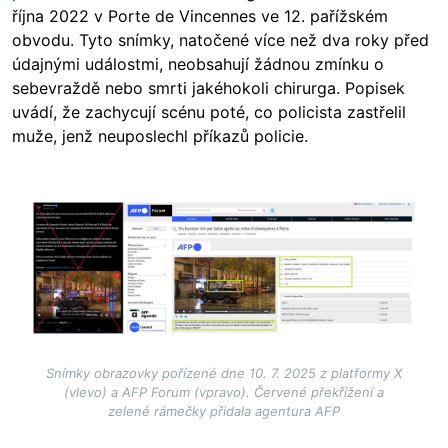
října 2022 v Porte de Vincennes ve 12. pařížském
obvodu. Tyto snímky, natočené více než dva roky před
údajnými událostmi, neobsahují žádnou zmínku o
sebevraždě nebo smrti jakéhokoli chirurga. Popisek
uvádí, že zachycují scénu poté, co policista zastřelil
muže, jenž neuposlechl příkazů policie.
Image
Snímky obrazovky pořízené dne 10. 7. 2025 z platformy X
(vlevo) a AFP Forum (vpravo). Červené překřížení a
zelené rámečky přidala agentura AFP