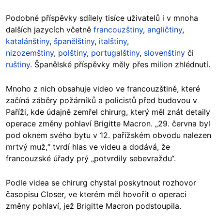
Podobné příspěvky sdílely tisíce uživatelů i v mnoha
dalších
jazycích včetně
francouzštiny
,
angličtiny
,
katalánštiny
,
španělštiny
,
italštiny
,
nizozemštiny
,
polštiny
,
portugalštiny
,
slovenštiny
či
ruštiny
. Španělské příspěvky měly přes milion zhlédnutí.
Mnoho z nich obsahuje video ve francouzštině, které
začíná záběry požárníků a policistů před budovou v
Paříži, kde údajně zemřel chirurg,
který měl znát detaily
operace změny pohlaví Brigitte Macron
. „29. června byl
pod oknem svého bytu v 12. pařížském obvodu nalezen
mrtvý muž,“ tvrdí hlas ve videu a dodává, že
francouzské úřady prý „potvrdily sebevraždu“.
Podle videa se chirurg chystal poskytnout rozhovor
časopisu Closer, ve kterém měl hovořit o operaci
změny pohlaví, jež Brigitte Macron podstoupila.