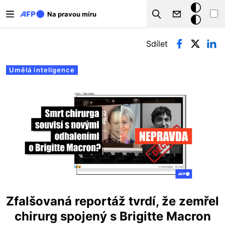
Přejít k hlavnímu obsahu
Tmavý
Na pravou míru
Search
režim
Hlavní záložky
Sdílet
Umělá inteligence
Zfalšovaná reportáž tvrdí, že zemřel
chirurg spojený s Brigitte Macron