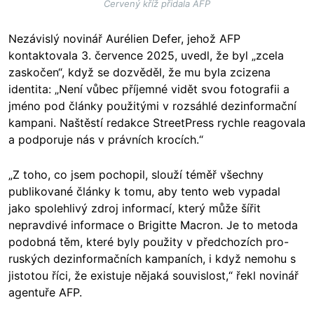
Červený kříž přidala AFP
Nezávislý novinář Aurélien Defer, jehož AFP
kontaktovala 3. července 2025, uvedl, že byl „zcela
zaskočen“, když se dozvěděl, že mu byla zcizena
identita: „Není vůbec příjemné vidět svou fotografii a
jméno pod články použitými v rozsáhlé dezinformační
kampani. Naštěstí redakce StreetPress rychle reagovala
a podporuje nás v právních krocích.“
„Z toho, co jsem pochopil, slouží téměř všechny
publikované články k tomu, aby tento web vypadal
jako spolehlivý zdroj informací, který může šířit
nepravdivé informace o Brigitte Macron. Je to metoda
podobná těm, které byly použity v předchozích pro-
ruských dezinformačních kampaních, i když nemohu s
jistotou říci, že existuje nějaká souvislost,“ řekl novinář
agentuře AFP.