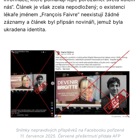
nás“. Článek je však zcela nepodložený; o existenci
lékaře jménem „François Faivre“ neexistují žádné
záznamy a článek byl připsán novináři, jemuž byla
ukradena identita.
Image
Snímky nepravdivých příspěvků na Facebooku pořízené
11. července 2025. Červené přeškrtnutí přidala AFP