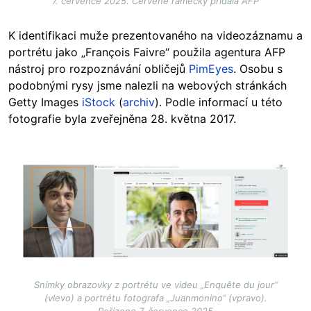
7. července 2025. Červené rámečky přidala AFP
K identifikaci muže prezentovaného na videozáznamu a
portrétu jako „François Faivre“ použila agentura AFP
nástroj pro rozpoznávání obličejů
PimEyes
. Osobu s
podobnými rysy jsme nalezli na webových stránkách
Getty Images
iStock
(
archiv
). Podle informací u této
fotografie byla zveřejněna 28. května 2017.
Image
Snímky obrazovky z portrétu ve videu „Enquête du jour“
(vlevo) a portrétu fotografa „Juanmonino“ (vpravo).
Pořízeno 7. července 2025