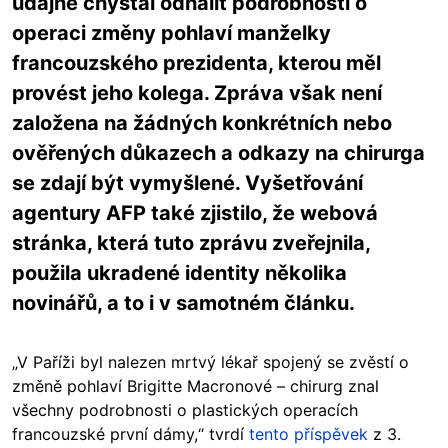
údajně chystal odhalit podrobnosti o
operaci změny pohlaví manželky
francouzského prezidenta, kterou měl
provést jeho kolega. Zpráva však není
založena na žádných konkrétních nebo
ověřených důkazech a odkazy na chirurga
se zdají být vymyšlené. Vyšetřování
agentury AFP také zjistilo, že webová
stránka, která tuto zprávu zveřejnila,
použila ukradené identity několika
novinářů, a to i v samotném článku.
„V Paříži byl nalezen mrtvý lékař spojený se zvěstí o
změně pohlaví Brigitte Macronové – chirurg znal
všechny podrobnosti o plastických operacích
francouzské první dámy,“ tvrdí
tento příspěvek
z 3.