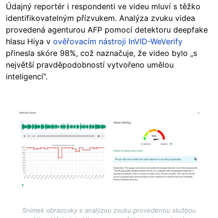
Údajný reportér i respondenti ve videu mluví s těžko
identifikovatelným přízvukem. Analýza zvuku videa
provedená agenturou AFP pomocí detektoru deepfake
hlasu Hiya v
ověřovacím nástroji InVID-WeVerify
přinesla skóre 98%, což naznačuje, že video bylo „s
největší pravděpodobností vytvořeno umělou
inteligencí“.
Image
Snímek obrazovky s analýzou zvuku provedenou službou