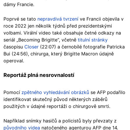
dámy Francie.
Poprvé se tato
nepravdivá tvrzení
ve Francii objevila v
roce 2022 jen několik týdnů před prezidentskými
volbami. Virální video také obsahuje četné odkazy na
seriál „Becoming Brigitte“, včetně
titulní stránky
časopisu
Closer
(22:07) a černobílé fotografie Patricka
Bui (24:56), chirurga, který Brigitte Macron údajně
operoval.
Reportáž plná nesrovnalostí
Pomocí
zpětného vyhledávání obrázků
se AFP podařilo
identifikovat skutečný původ některých záběrů
použitých v údajné reportáži o chirurgově smrti.
Například snímky hasičů a policistů byly převzaty z
původního videa
natočeného agenturou AFP dne 14.