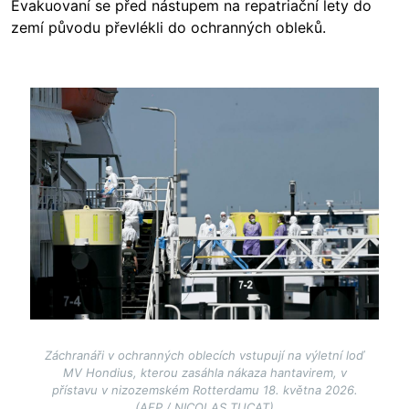
Evakuovaní se před nástupem na repatriační lety do
zemí původu převlékli do ochranných obleků.
Image
Záchranáři v ochranných oblecích vstupují na výletní loď
MV Hondius, kterou zasáhla nákaza hantavirem, v
přístavu v nizozemském Rotterdamu 18. května 2026.
(AFP / NICOLAS TUCAT)