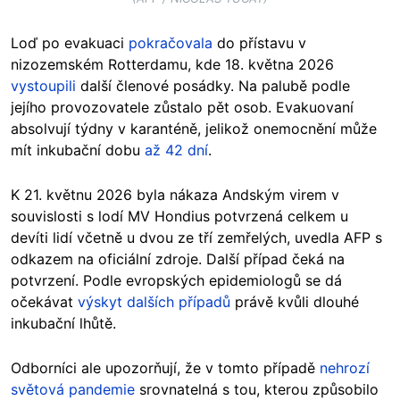
Loď po evakuaci
pokračovala
do přístavu v
nizozemském Rotterdamu, kde 18. května 2026
vystoupili
další členové posádky. Na palubě podle
jejího provozovatele zůstalo pět osob. Evakuovaní
absolvují týdny v karanténě, jelikož onemocnění může
mít inkubační dobu
až 42 dní
.
K 21. květnu 2026 byla nákaza Andským virem v
souvislosti s lodí MV Hondius potvrzená celkem u
devíti lidí včetně u dvou ze tří zemřelých, uvedla AFP s
odkazem na oficiální zdroje. Další případ čeká na
potvrzení. Podle evropských epidemiologů se dá
očekávat
výskyt dalších případů
právě kvůli dlouhé
inkubační lhůtě.
Odborníci ale upozorňují, že v tomto případě
nehrozí
světová pandemie
srovnatelná s tou, kterou způsobilo