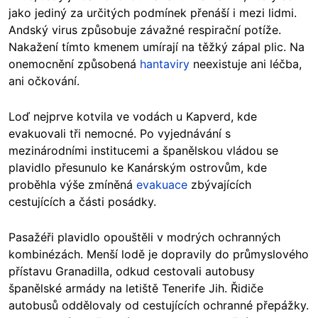
jako jediný za určitých podmínek přenáší i mezi lidmi.
Andský virus způsobuje závažné respirační potíže.
Nakažení tímto kmenem umírají na těžký zápal plic. Na
onemocnění způsobená
hantaviry
neexistuje ani léčba,
ani očkování.
Loď nejprve kotvila ve vodách u Kapverd, kde
evakuovali tři nemocné. Po vyjednávání s
mezinárodními institucemi a španělskou vládou se
plavidlo přesunulo ke Kanárským ostrovům, kde
proběhla výše zmíněná
evakuace
zbývajících
cestujících a části posádky.
Pasažéři plavidlo opouštěli v modrých ochranných
kombinézách. Menší lodě je dopravily do průmyslového
přístavu Granadilla, odkud cestovali autobusy
španělské armády na letiště Tenerife Jih. Řidiče
autobusů oddělovaly od cestujících ochranné přepážky.