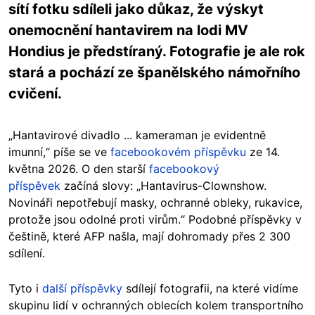
sítí fotku sdíleli jako důkaz, že výskyt
onemocnění hantavirem na lodi MV
Hondius je předstíraný. Fotografie je ale rok
stará a pochází ze španělského námořního
cvičení.
„Hantavirové divadlo ... kameraman je evidentně
imunní,“ píše se ve
facebookovém příspěvku
ze 14.
května 2026. O den starší
facebookový
příspěvek
začíná slovy: „Hantavirus-Clownshow.
Novináři nepotřebují masky, ochranné obleky, rukavice,
protože jsou odolné proti virům.“ Podobné příspěvky v
češtině, které AFP našla, mají dohromady přes 2 300
sdílení.
Tyto i
další příspěvky
sdílejí fotografii, na které vidíme
skupinu lidí v ochranných oblecích kolem transportního