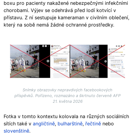
boxu pro pacienty nakažené nebezpečnými infekčními
chorobami. Výjev se odehrává před lodí kotvící v
přístavu. Z ní sestupuje kameraman v civilním oblečení,
který na sobě nemá žádné ochranné prostředky.
Image
Snímky obrazovky nepravdivých facebookových
příspěvků. Pořízeno, rozmazáno a škrtnuto červeně AFP
21. května 2026
Fotka v tomto kontextu kolovala na různých sociálních
sítích také v
angličtině
,
bulharštině
,
řečtině
nebo
slovenštině
.