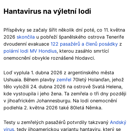
Hantavirus na výletní lodi
Příspěvky se začaly šířit několik dní poté, co 11. května
2026
skončila
u pobřeží španělského ostrova Tenerife
dvoudenní evakuace
122 pasažérů a členů posádky
z
polární lodi MV Hondius
, kterou zasáhlo smrtící
onemocnění obvykle roznášené hlodavci.
Loď vyplula 1. dubna 2026 z argentinského města
Ushuaia. Během plavby
zemřel
70letý Holanďan, jehož
tělo vyložili 24. dubna 2026 na ostrově Svatá Helena,
kde vystoupila i jeho žena. Ta zemřela o tři dny později
v jihoafrickém Johannesburgu. Na lodi onemocnění
podlehla 2. května 2026 také 80letá Němka.
Testy u zemřelých pasažérů potvrdily takzvaný
Andský
virus
, tedy jihoamerickou variantu hantaviru, který se