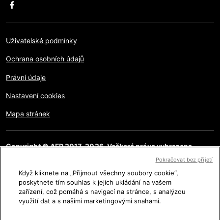
Uživatelské podmínky
Ochrana osobních údajů
Právní údaje
Nastavení cookies
Mapa stránek
Copyright © AFP 2017-2026. Veškerá práva vyhrazena.
Uživatelé mají přístup k těmto webovým stránkám a mohou
Pokračovat bez přijetí
využívat funkce sdílení pro osobní, soukromé a nekomerční
účely. Jakékoliv jiné použití, zvláště pro reprodukci, komunikaci
Když kliknete na „Přijmout všechny soubory cookie“,
s veřejností či distribuci obsahu této stránky, ať již celé či jejích
poskytnete tím souhlas k jejich ukládání na vašem
částí, pro jakýkoliv jiný účel a/nebo jakýmkoliv jiným způsobem
zařízení, což pomáhá s navigací na stránce, s analýzou
bez specifické licence podepsané AFP je přísně zakázáno.
Obsah zobrazený nebo zahrnutý prostřednictvím
využití dat a s našimi marketingovými snahami.
hypertextových odkazů v článcích AFP Na pravou míru bude
poskytnut pouze v rozsahu nutném k ověření příslušných