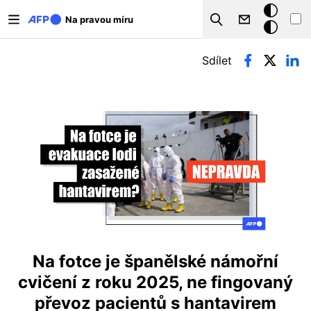
Přejít k hlavnímu obsahu
Tmavý
Na pravou míru
Search
režim
Hlavní záložky
Sdílet
Na fotce je španělské námořní
cvičení z roku 2025, ne fingovaný
převoz pacientů s hantavirem