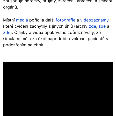
způsobuje horečky, průjmy, zvracení, krvácení a selhání
orgánů.
Místní
média
pořídila další
fotografie
a
videozáznamy
,
které cvičení zachytily z jiných úhlů (archiv
zde
,
zde
a
zde
). Články a videa opakovaně zdůrazňovaly, že
simulace měla za úkol napodobit evakuaci pacientů s
podezřením na ebolu.