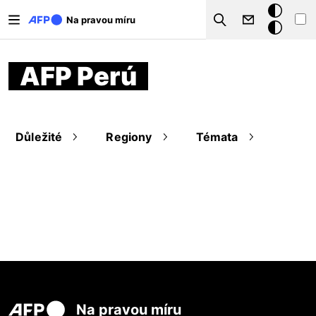
Přejít k hlavnímu obsahu
Tmavý
Na pravou míru
Search
režim
AFP Perú
Důležité
Regiony
Témata
Na pravou míru