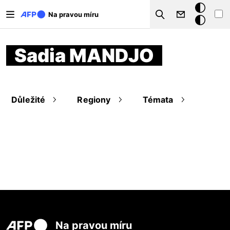
Přejít k hlavnímu obsahu
Tmavý
Na pravou míru
Search
režim
Sadia MANDJO
Důležité
Regiony
Témata
Na pravou míru