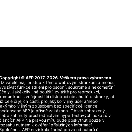
Copyright © AFP 2017-2026. Veškerá práva vyhrazena.
Uživatelé mají přístup k těmto webovým stránkám a mohou
využívat funkce sdílení pro osobní, soukromé a nekomerční
účely. Jakékoliv jiné použití, zvláště pro reprodukci,
komunikaci s veřejností či distribuci obsahu této stránky, ať
již celé či jejích částí, pro jakýkoliv jiný účel a/nebo
jakýmkoliv jiným způsobem bez specifické licence
podepsané AFP je přísně zakázáno. Obsah zobrazený
nebo zahrnutý prostřednictvím hypertextových odkazů v
článcích AFP Na pravou míru bude poskytnut pouze v
rozsahu nutném k ověření příslušných informací.
Společnost AFP nezískala žádná práva od autorů či