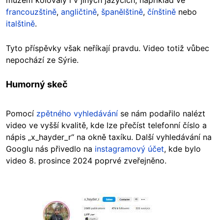
francouzštině
,
angličtině
,
španělštině
,
čínštině
nebo
italštině
.
Tyto příspěvky však neříkají pravdu. Video totiž vůbec
nepochází ze Sýrie.
Humorný skeč
Pomocí
zpětného vyhledávání
se nám podařilo nalézt
video ve vyšší kvalitě, kde lze přečíst telefonní číslo a
nápis „x_hayder_r“ na okně taxíku. Další vyhledávání na
Googlu nás přivedlo na
instagramový účet
, kde bylo
video 8. prosince 2024 poprvé zveřejněno.
Image