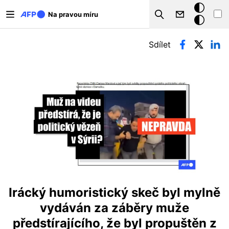
Přejít k hlavnímu obsahu
Tmavý
Na pravou míru
Search
režim
Hlavní záložky
Sdílet
Irácký humoristický skeč byl mylně
vydáván za záběry muže
předstírajícího, že byl propuštěn z