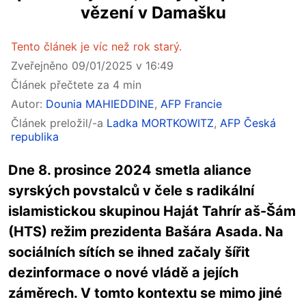
vězení v Damašku
Tento článek je víc než rok starý.
Zveřejněno 09/01/2025 v 16:49
Článek přečtete za 4 min
Autor:
Dounia MAHIEDDINE
,
AFP Francie
Článek preložil/-a
Ladka MORTKOWITZ
,
AFP Česká
republika
Dne 8. prosince 2024 smetla aliance
syrských povstalců v čele s radikální
islamistickou skupinou Haját Tahrír aš-Šám
(HTS) režim prezidenta Bašára Asada. Na
sociálních sítích se ihned začaly šířit
dezinformace o nové vládě a jejích
záměrech. V tomto kontextu se mimo jiné