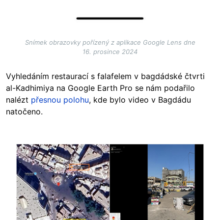
Snímek obrazovky pořízený z aplikace Google Lens dne
16. prosince 2024
Vyhledáním restaurací s falafelem v bagdádské čtvrti
al-Kadhimiya na Google Earth Pro se nám podařilo
nalézt
přesnou polohu
, kde bylo video v Bagdádu
natočeno.
Image