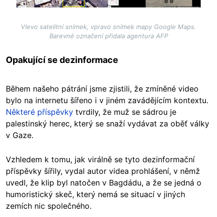
Vlevo satelitní snímek, vpravo snímek mapy Google Maps.
Barevné označení přidala agentura AFP
Opakující se dezinformace
Během našeho pátrání jsme zjistili, že zmíněné video
bylo na internetu šířeno i v jiném zavádějícím kontextu.
Některé příspěvky
tvrdily, že muž se sádrou je
palestinský herec, který se snaží vydávat za oběť války
v Gaze.
Vzhledem k tomu, jak virálně se tyto dezinformační
příspěvky šířily, vydal autor videa prohlášení, v němž
uvedl, že klip byl natočen v Bagdádu, a že se jedná o
humoristický skeč, který nemá se situací v jiných
zemích nic společného.