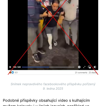
Snímek nepravdivého facebookového příspěvku pořízený
9. ledna 2025
Podobné příspěvky obsahující video s kulhajícím
mužem kolovaly i v jiných jazycích, například ve