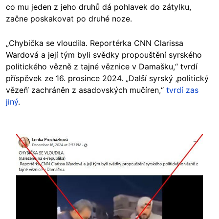
co mu jeden z jeho druhů dá pohlavek do zátylku,
začne poskakovat po druhé noze.
„Chybička se vloudila. Reportérka CNN Clarissa
Wardová a její tým byli svědky propouštění syrského
politického vězně z tajné věznice v Damašku,“ tvrdí
příspěvek ze 16. prosince 2024. „Další syrský ‚politický
vězeň‘ zachráněn z asadovských mučíren,“
tvrdí zas
jiný
.
Image