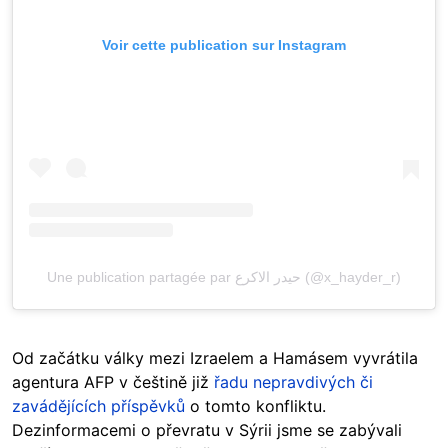
Voir cette publication sur Instagram
Une publication partagée par حيدر الاكرع (@x_hayder_r)
Od začátku války mezi Izraelem a Hamásem vyvrátila
agentura AFP v češtině již
řadu nepravdivých či
zavádějících příspěvků
o tomto konfliktu.
Dezinformacemi o převratu v Sýrii jsme se zabývali