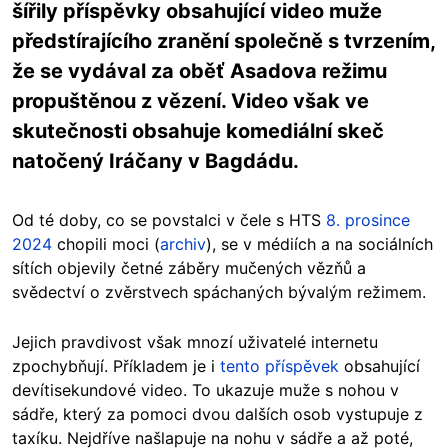
šířily příspěvky obsahující video muže
předstírajícího zranění společně s tvrzením,
že se vydával za oběť Asadova režimu
propuštěnou z vězení. Video však ve
skutečnosti obsahuje komediální skeč
natočený Iráčany v Bagdádu.
Od té doby, co se povstalci v čele s HTS
8. prosince
2024
chopili moci (
archiv
), se v médiích a na sociálních
sítích objevily četné záběry mučených vězňů a
svědectví o zvěrstvech spáchaných bývalým režimem.
Jejich pravdivost však mnozí uživatelé internetu
zpochybňují. Příkladem je i
tento příspěvek
obsahující
devítisekundové video. To ukazuje muže s nohou v
sádře, který za pomoci dvou dalších osob vystupuje z
taxíku. Nejdříve našlapuje na nohu v sádře a až poté,