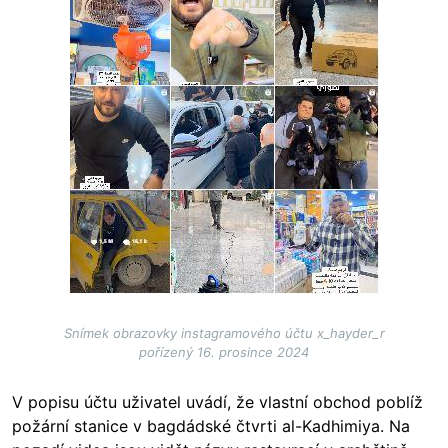
Snímek obrazovky instagramového účtu x_hayder_r
pořízený 16. prosince 2024
V popisu účtu uživatel uvádí, že vlastní obchod poblíž
požární stanice v bagdádské čtvrti al-Kadhimiya. Na