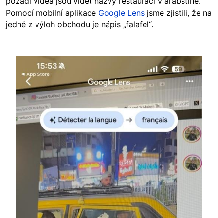
pozadí videa jsou vidět názvy restaurací v arabštině.
Pomocí mobilní aplikace
Google Lens
jsme zjistili, že na
jedné z výloh obchodu je nápis „falafel“.
Image