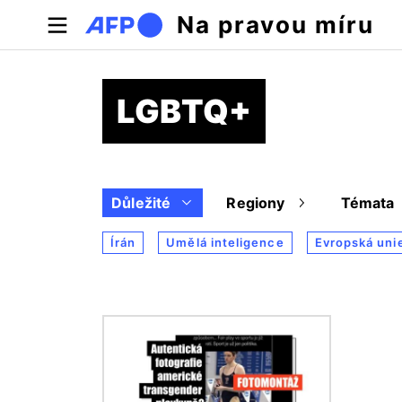
Přejít k hlavnímu obsahu
Na pravou míru
LGBTQ+
Důležité
Regiony
Témata
Írán
Umělá inteligence
Evropská uni
Obrázek