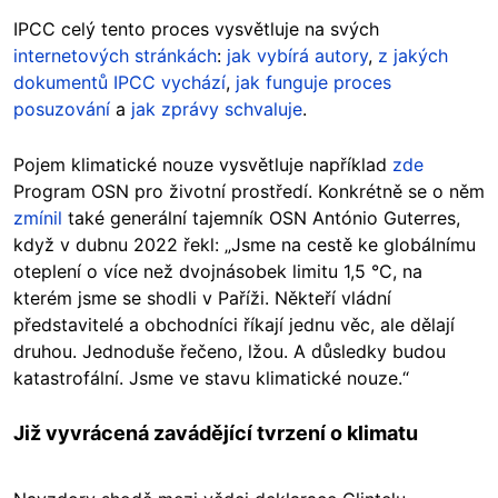
IPCC celý tento proces vysvětluje na svých
internetových stránkách
:
jak vybírá autory
,
z jakých
dokumentů IPCC vychází
,
jak funguje proces
posuzování
a
jak zprávy schvaluje
.
Pojem klimatické nouze vysvětluje například
zde
Program OSN pro životní prostředí. Konkrétně se o něm
zmínil
také generální tajemník OSN António Guterres,
když v dubnu 2022 řekl: „Jsme na cestě ke globálnímu
oteplení o více než dvojnásobek limitu 1,5 °C, na
kterém jsme se shodli v Paříži. Někteří vládní
představitelé a obchodníci říkají jednu věc, ale dělají
druhou. Jednoduše řečeno, lžou. A důsledky budou
katastrofální. Jsme ve stavu klimatické nouze.“
Již vyvrácená zavádějící tvrzení o klimatu