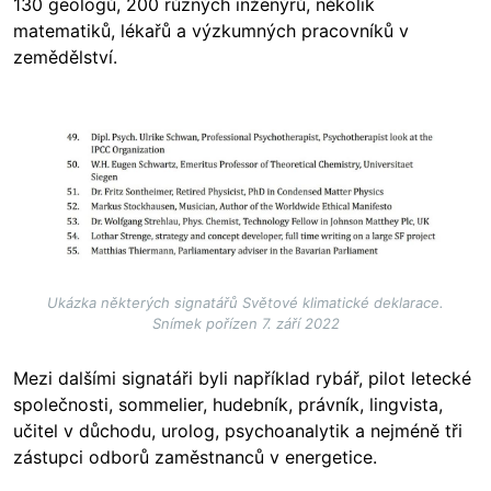
130 geologů, 200 různých inženýrů, několik
matematiků, lékařů a výzkumných pracovníků v
zemědělství.
Image
Ukázka některých signatářů Světové klimatické deklarace.
Snímek pořízen 7. září 2022
Mezi dalšími signatáři byli například rybář, pilot letecké
společnosti, sommelier, hudebník, právník, lingvista,
učitel v důchodu, urolog, psychoanalytik a nejméně tři
zástupci odborů zaměstnanců v energetice.