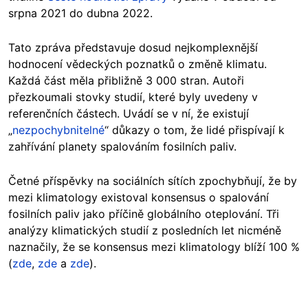
srpna 2021 do dubna 2022.
Tato zpráva představuje dosud nejkomplexnější
hodnocení vědeckých poznatků o změně klimatu.
Každá část měla přibližně 3 000 stran. Autoři
přezkoumali stovky studií, které byly uvedeny v
referenčních částech. Uvádí se v ní, že existují
„
nezpochybnitelné
“ důkazy o tom, že lidé přispívají k
zahřívání planety spalováním fosilních paliv.
Četné příspěvky na sociálních sítích zpochybňují, že by
mezi klimatology existoval konsensus o spalování
fosilních paliv jako příčině globálního oteplování. Tři
analýzy klimatických studií z posledních let nicméně
naznačily, že se konsensus mezi klimatology blíží 100 %
(
zde
,
zde
a
zde
).