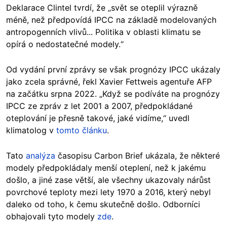
Deklarace Clintel tvrdí, že „svět se oteplil výrazně
méně, než předpovídá IPCC na základě modelovaných
antropogenních vlivů... Politika v oblasti klimatu se
opírá o nedostatečné modely.“
Od vydání první zprávy se však prognózy IPCC ukázaly
jako zcela správné, řekl Xavier Fettweis agentuře AFP
na začátku srpna 2022. „Když se podíváte na prognózy
IPCC ze zpráv z let 2001 a 2007, předpokládané
oteplování je přesně takové, jaké vidíme,“ uvedl
klimatolog v
tomto článku
.
Tato
analýza
časopisu Carbon Brief ukázala, že některé
modely předpokládaly menší oteplení, než k jakému
došlo, a jiné zase větší, ale všechny ukazovaly nárůst
povrchové teploty mezi lety 1970 a 2016, který nebyl
daleko od toho, k čemu skutečně došlo. Odborníci
obhajovali tyto modely
zde
.