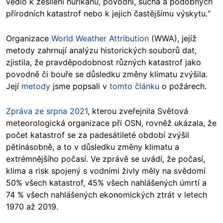
vedlo k zesílení hurikánů, povodní, sucha a podobných
přírodních katastrof nebo k jejich častějšímu výskytu.“
Organizace
World Weather Attribution
(WWA), jejíž
metody zahrnují analýzu historických souborů dat,
zjistila, že pravděpodobnost různých katastrof jako
povodně či bouře se důsledku změny klimatu zvýšila.
Její
metody
jsme popsali v
tomto článku
o požárech.
Zpráva ze srpna 2021
, kterou zveřejnila Světová
meteorologická organizace při OSN, rovněž ukázala, že
počet katastrof se za padesátileté období zvýšil
pětinásobně, a to v důsledku změny klimatu a
extrémnějšího počasí. Ve zprávě se uvádí, že počasí,
klima a risk spojený s vodními živly měly na svědomí
50% všech katastrof, 45% všech nahlášených úmrtí a
74 % všech nahlášených ekonomických ztrát v letech
1970 až 2019.