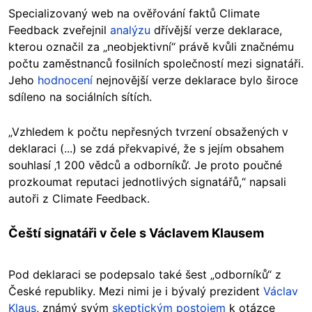
Specializovaný web na ověřování faktů Climate
Feedback zveřejnil
analýzu
dřívější verze deklarace,
kterou označil za „neobjektivní“ právě kvůli značnému
počtu zaměstnanců fosilních společností mezi signatáři.
Jeho
hodnocení
nejnovější verze deklarace bylo široce
sdíleno na sociálních sítích.
„Vzhledem k počtu nepřesných tvrzení obsažených v
deklaraci (...) se zdá překvapivé, že s jejím obsahem
souhlasí ‚1 200 vědců a odborníků‘. Je proto poučné
prozkoumat reputaci jednotlivých signatářů,“ napsali
autoři z Climate Feedback.
Čeští signatáři v čele s Václavem Klausem
Pod deklaraci se podepsalo také šest „odborníků“ z
České republiky. Mezi nimi je i bývalý prezident
Václav
Klaus
, známý svým
skeptickým postojem
k otázce