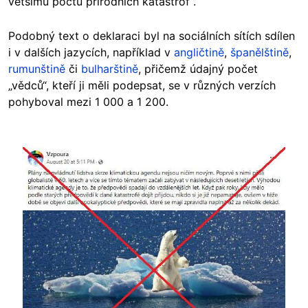
většímu počtu přírodních katastrof“.
Podobný text o deklaraci byl na sociálních sítích sdílen
i v dalších jazycích, například v
angličtině
,
španělštině
,
rumunštině
či
bulharštině
, přičemž údajný počet
„vědců“, kteří ji měli podepsat, se v různých verzích
pohyboval mezi 1 000 a 1 200.
Image