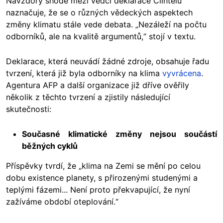
Navzdory shodě mezi vědci deklarace Clintelu
naznačuje, že se o různých vědeckých aspektech
změny klimatu stále vede debata. „Nezáleží na počtu
odborníků, ale na kvalitě argumentů,“ stojí v textu.
Deklarace, která neuvádí žádné zdroje, obsahuje řadu
tvrzení, která již byla odborníky na klima
vyvrácena
.
Agentura AFP a další organizace již dříve ověřily
několik z těchto tvrzení a zjistily následující
skutečnosti:
Současné klimatické změny nejsou součástí
běžných cyklů
Příspěvky tvrdí, že „klima na Zemi se mění po celou
dobu existence planety, s přirozenými studenými a
teplými fázemi... Není proto překvapující, že nyní
zažíváme období oteplování.“