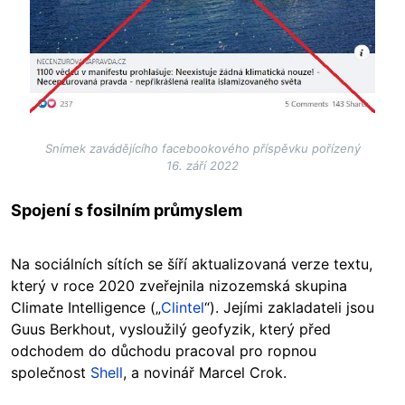
Snímek zavádějícího facebookového příspěvku pořízený
16. září 2022
Spojení s fosilním průmyslem
Na sociálních sítích se šíří aktualizovaná verze textu,
který v roce 2020 zveřejnila nizozemská skupina
Climate Intelligence („
Clintel
“). Jejími zakladateli jsou
Guus Berkhout, vysloužilý geofyzik, který před
odchodem do důchodu pracoval pro ropnou
společnost
Shell
, a novinář Marcel Crok.