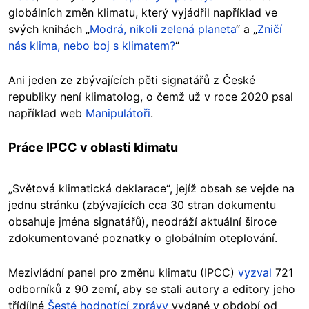
globálních změn klimatu, který vyjádřil například ve
svých knihách „
Modrá, nikoli zelená planeta
“ a „
Zničí
nás klima, nebo boj s klimatem?
“
Ani jeden ze zbývajících pěti signatářů z České
republiky není klimatolog, o čemž už v roce 2020 psal
například web
Manipulátoři
.
Práce IPCC v oblasti klimatu
„Světová klimatická deklarace“, jejíž obsah se vejde na
jednu stránku (zbývajících cca 30 stran dokumentu
obsahuje jména signatářů), neodráží aktuální široce
zdokumentované poznatky o globálním oteplování.
Mezivládní panel pro změnu klimatu (IPCC)
vyzval
721
odborníků z 90 zemí, aby se stali autory a editory jeho
třídílné
Šesté hodnotící zprávy
vydané v období od