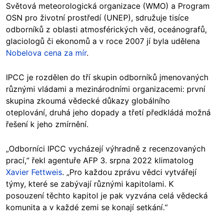
Světová meteorologická organizace (WMO) a Program
OSN pro životní prostředí (UNEP), sdružuje tisíce
odborníků z oblasti atmosférických věd, oceánografů,
glaciologů či ekonomů a v roce 2007 jí byla udělena
Nobelova cena za mír
.
IPCC je rozdělen do tří skupin odborníků jmenovaných
různými vládami a mezinárodními organizacemi: první
skupina zkoumá vědecké důkazy globálního
oteplování, druhá jeho dopady a třetí předkládá možná
řešení k jeho zmírnění.
„Odborníci IPCC vycházejí výhradně z recenzovaných
prací,“ řekl agentuře AFP 3. srpna 2022 klimatolog
Xavier Fettweis
. „Pro každou zprávu vědci vytvářejí
týmy, které se zabývají různými kapitolami. K
posouzení těchto kapitol je pak vyzvána celá vědecká
komunita a v každé zemi se konají setkání.“