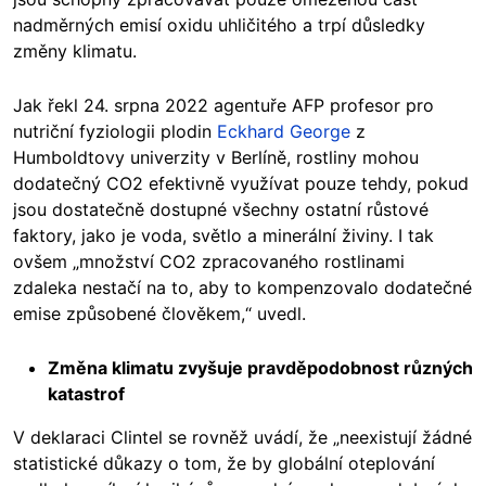
nadměrných emisí oxidu uhličitého a trpí důsledky
změny klimatu.
Jak řekl 24. srpna 2022 agentuře AFP profesor pro
nutriční fyziologii plodin
Eckhard George
z
Humboldtovy univerzity v Berlíně, rostliny mohou
dodatečný CO2 efektivně využívat pouze tehdy, pokud
jsou dostatečně dostupné všechny ostatní růstové
faktory, jako je voda, světlo a minerální živiny. I tak
ovšem „množství CO2 zpracovaného rostlinami
zdaleka nestačí na to, aby to kompenzovalo dodatečné
emise způsobené člověkem,“ uvedl.
Změna klimatu zvyšuje pravděpodobnost různých
katastrof
V deklaraci Clintel se rovněž uvádí, že „neexistují žádné
statistické důkazy o tom, že by globální oteplování