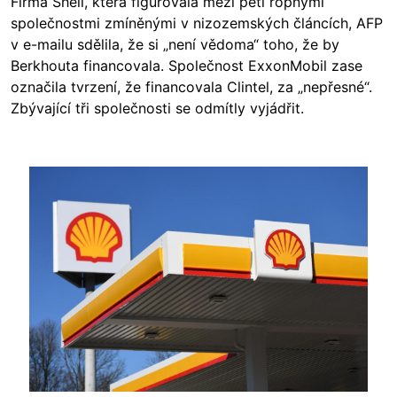
Firma Shell, která figurovala mezi pěti ropnými
společnostmi zmíněnými v nizozemských článcích, AFP
v e-mailu sdělila, že si „není vědoma“ toho, že by
Berkhouta financovala. Společnost ExxonMobil zase
označila tvrzení, že financovala Clintel, za „nepřesné“.
Zbývající tři společnosti se odmítly vyjádřit.
Image