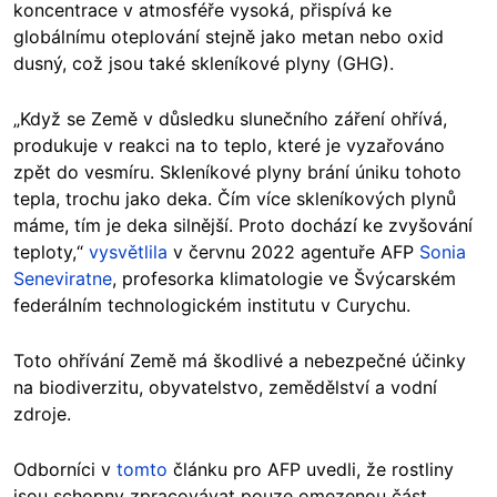
koncentrace v atmosféře vysoká, přispívá ke
globálnímu oteplování stejně jako metan nebo oxid
dusný, což jsou také skleníkové plyny (GHG).
„Když se Země v důsledku slunečního záření ohřívá,
produkuje v reakci na to teplo, které je vyzařováno
zpět do vesmíru. Skleníkové plyny brání úniku tohoto
tepla, trochu jako deka. Čím více skleníkových plynů
máme, tím je deka silnější. Proto dochází ke zvyšování
teploty,“
vysvětlila
v červnu 2022 agentuře AFP
Sonia
Seneviratne
, profesorka klimatologie ve Švýcarském
federálním technologickém institutu v Curychu.
Toto ohřívání Země má škodlivé a nebezpečné účinky
na biodiverzitu, obyvatelstvo, zemědělství a vodní
zdroje.
Odborníci v
tomto
článku pro AFP uvedli, že rostliny
jsou schopny zpracovávat pouze omezenou část