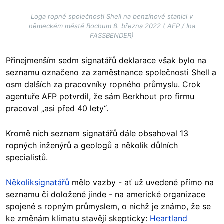
Loga ropné společnosti Shell na benzínové stanici v
německém městě Bochum 8. března 2022 ( AFP / Ina
FASSBENDER)
Přinejmenším sedm signatářů deklarace však bylo na
seznamu označeno za zaměstnance společnosti Shell a
osm dalších za pracovníky ropného průmyslu. Crok
agentuře AFP potvrdil, že sám Berkhout pro firmu
pracoval „asi před 40 lety“.
Kromě nich seznam signatářů dále obsahoval 13
ropných inženýrů a geologů a několik důlních
specialistů.
Několik
signatářů
mělo vazby - ať už uvedené přímo na
seznamu či doložené jinde - na americké organizace
spojené s ropným průmyslem, o nichž je známo, že se
ke změnám klimatu stavějí skepticky:
Heartland