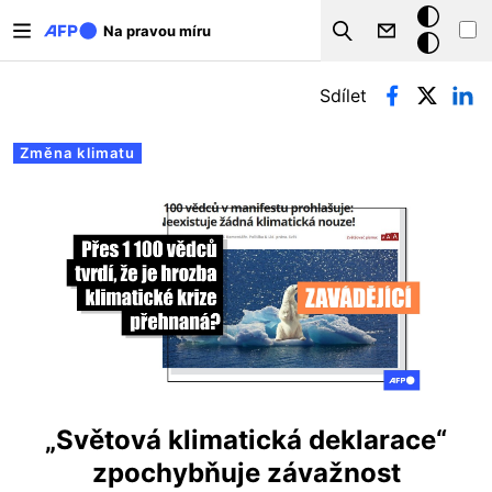
Přejít k hlavnímu obsahu
Tmavý
Na pravou míru
Search
režim
Hlavní záložky
Sdílet
Změna klimatu
„Světová klimatická deklarace“
zpochybňuje závažnost