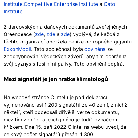
Institute,
Competitive Enterprise Institute
a
Cato
Institute
.
Z dárcovských a daňových dokumentů zveřejněných
Greenpeace (
zde
,
zde
a
zde
) vyplývá, že každá z
těchto organizací obdržela peníze od ropného gigantu
ExxonMobil
. Tato společnost byla
obviněna
ze
zpochybňování vědeckých závěrů, aby tím ochránila
svůj byznys s fosilními palivy. Toto obvinění popírá.
Mezi signatáři je jen hrstka klimatologů
Na webové stránce Clintelu je pod deklarací
vyjmenováno asi 1 200 signatářů ze 40 zemí, z nichž
někteří, kteří podepsali dřívější verze dokumentu,
mezitím zemřeli a jejich jméno je tudíž označeno
křížkem. Dne 15. září 2022 Clintel na webu uvedl, že
celkový počet signatářů přesáhl 1 300.