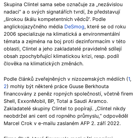
Skupina Clintel sama sebe označuje za „nezávislou
nadaci“ a o svých signatářích tvrdí, že představují
„širokou škálu kompetentních vědců“. Podle
anglickojazyčného média
DeSmog
, které se od roku
2006 specializuje na klimatická a environmentální
témata a zejména na boj proti dezinformacím v této
oblasti, Clintel a jeho zakladatelé pravidelně sdílejí
obsah zpochybňující klimatickou krizi, resp. podíl
člověka na klimatických změnách.
Podle článků zveřejněných v nizozemských médiích (
1
,
2
) mohly být některé práce Guuse Berkhouta
financovány z peněz ropných společností, včetně firem
Shell, ExxonMobil, BP, Total a Saudi Aramco.
Zakladatelé skupiny Clintel to popírají. „Clintel nikdy
neobdržel ani cent od ropného průmyslu,“ odpověděl
Marcel Crok v e-mailu zaslaném AFP 2. září 2022.