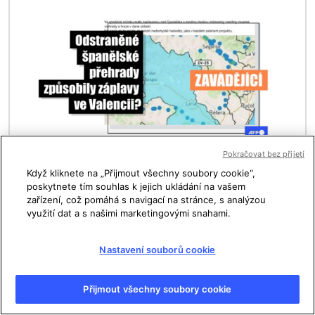
Obrázek
Pokračovat bez přijetí
Zveřejněno 03/12/2024 v 15:27
Když kliknete na „Přijmout všechny soubory cookie“,
Zavádějící příspěvky spojují odstraňování
poskytnete tím souhlas k jejich ukládání na vašem
zařízení, což pomáhá s navigací na stránce, s analýzou
nefunkčních říčních bariér se záplavami
využití dat a s našimi marketingovými snahami.
ve Valencii
Nastavení souborů cookie
Přijmout všechny soubory cookie