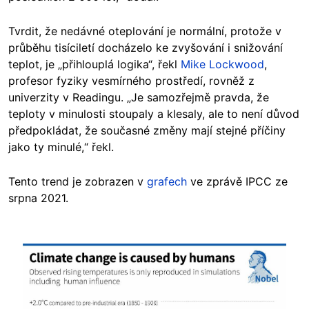
Tvrdit, že nedávné oteplování je normální, protože v
průběhu tisíciletí docházelo ke zvyšování i snižování
teplot, je „přihlouplá logika“, řekl
Mike Lockwood
,
profesor fyziky vesmírného prostředí, rovněž z
univerzity v Readingu. „Je samozřejmě pravda, že
teploty v minulosti stoupaly a klesaly, ale to není důvod
předpokládat, že současné změny mají stejné příčiny
jako ty minulé,“ řekl.
Tento trend je zobrazen v
grafech
ve zprávě IPCC ze
srpna 2021.
Image