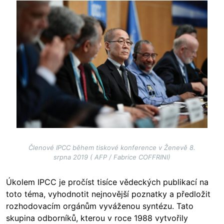
Image
Členové IPCC během tiskové konference v Ženevě 8.
srpna 2019 ( AFP / Fabrice COFFRINI)
Úkolem IPCC je pročíst tisíce vědeckých publikací na
toto téma, vyhodnotit nejnovější poznatky a předložit
rozhodovacím orgánům vyváženou syntézu. Tato
skupina odborníků, kterou v roce 1988 vytvořily