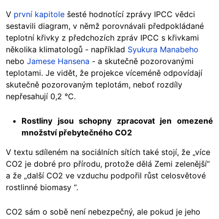
V
první kapitole
šesté hodnotící zprávy IPCC vědci
sestavili diagram, v němž porovnávali předpokládané
teplotní křivky z předchozích zpráv IPCC s křivkami
několika klimatologů - například
Syukura Manabeho
nebo
Jamese Hansena
- a skutečně pozorovanými
teplotami. Je vidět, že projekce víceméně odpovídají
skutečně pozorovaným teplotám, neboť rozdíly
nepřesahují 0,2 °C.
Rostliny jsou schopny zpracovat jen omezené
množství přebytečného CO2
V textu sdíleném na sociálních sítích také stojí, že „více
CO2 je dobré pro přírodu, protože dělá Zemi zelenější“
a že „další CO2 ve vzduchu podpořil růst celosvětové
rostlinné biomasy “.
CO2 sám o sobě není nebezpečný, ale pokud je jeho