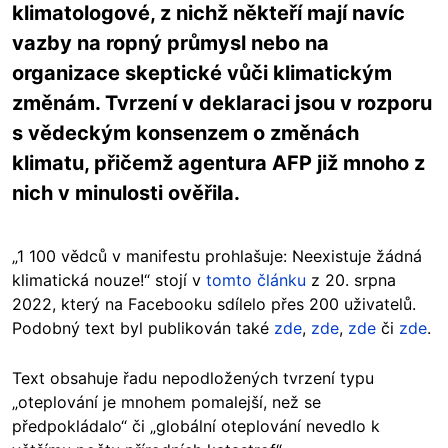
klimatologové, z nichž někteří mají navíc
vazby na ropný průmysl nebo na
organizace skeptické vůči klimatickým
změnám. Tvrzení v deklaraci jsou v rozporu
s vědeckým konsenzem o změnách
klimatu, přičemž agentura AFP již mnoho z
nich v minulosti ověřila.
„1 100 vědců v manifestu prohlašuje: Neexistuje žádná
klimatická nouze!“ stojí v
tomto článku
z 20. srpna
2022, který na Facebooku sdílelo přes 200 uživatelů.
Podobný text byl publikován také
zde
,
zde
,
zde
či
zde
.
Text obsahuje řadu nepodložených tvrzení typu
„oteplování je mnohem pomalejší, než se
předpokládalo“ či „globální oteplování nevedlo k