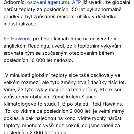
Odborníci
oslovení agenturou AFP
již uvedli, že globální
nárůst teploty za posledních 150 let byl abnormálně
prudký a byl způsoben emisemi uhlíku v důsledku
industrializace.
Ed Hawkins
, profesor klimatologie na univerzitě v
anglickém Readingu, uvedl, že k teplotním výkyvům
srovnatelným se současným oteplováním během
posledních 10 000 let nedošlo.
„V minulosti globální teploty sice také oscilovaly ve
velkém rozmezí, ale tyto změny trvají desítky tisíc let.
Víme, že tyto cykly mají přirozené příčiny, které jsou
způsobeny obíháním Země kolem Slunce.
Klimatologové to studují již po staletí,“ řekl Hawkins.
„To, co vidíme za posledních 2 000 let, je velmi mírný
pokles, a pak najednou na konci vidíte rychlý nárůst
teploty, mnohem vyšší než cokoli, co jsme viděli za
posledních 2 000 let,“ dodal.