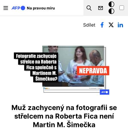
Přejít k hlavnímu obsahu
Tmavý
Na pravou míru
Search
režim
Hlavní záložky
Sdílet
Muž zachycený na fotografii se
střelcem na Roberta Fica není
Martin M. Šimečka