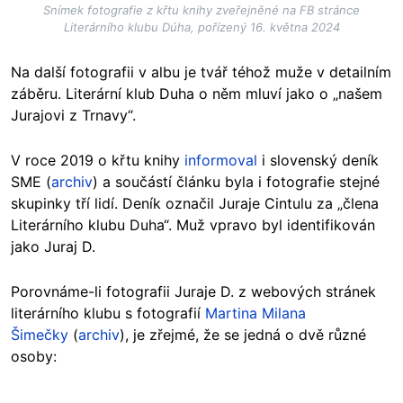
Snímek fotografie z křtu knihy zveřejněné na FB stránce
Literárního klubu Dúha, pořízený 16. května 2024
Na další fotografii v albu je tvář téhož muže v detailním
záběru. Literární klub Duha o něm mluví jako o „našem
Jurajovi z Trnavy“.
V roce 2019 o křtu knihy
informoval
i slovenský deník
SME (
archiv
) a součástí článku byla i fotografie stejné
skupinky tří lidí. Deník označil Juraje Cintulu za „člena
Literárního klubu Duha“. Muž vpravo byl identifikován
jako Juraj D.
Porovnáme-li fotografii Juraje D. z webových stránek
literárního klubu s fotografií
Martina Milana
Šimečky
(
archiv
), je zřejmé, že se jedná o dvě různé
osoby: