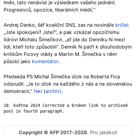
hněv, tato nenávist je výsledkem vašeho jednání.
Progresivců, opozice, liberálních médií.“
Andrej Danko, šéf koaliční SNS, zas na novináře
kričel
:
„Jste spokojeni? Jste?“, a pak vzkázal opozičnímu
lídrovi Michalu Šimečkovi, „ať jde do Denníku N mezi
lidi, kteří toto způsobili“. Denník N patří k dlouhodobým
kritikům Ficovy vlády a Martin M. Šimečka v něm
působí jako
komentátor
.
Předseda PS Michal Šimečka útok na Roberta Fica
odsoudil. „Je to útok na každého z nás a na slovenskou
demokracii,“
řekl
(
archiv)
.
18. května 2024 Corrected a broken link to archived 
post in fourth paragraph.
Copyright © AFP 2017-2026.
Pro jakékoli