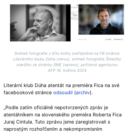
Image
Snímek fotografie z křtu knihy zveřejněné na FB stránce
Literárního klubu Dúha (vlevo), snímek fotografie Šimečky
staršího ze stránky SME (vpravo), pořízené agenturou
AFP 16. května 2024
Literární klub Dúha atentát na premiéra Fica na své
facebookové stránce
odsoudil
(
archiv
).
„Podle zatím oficiálně nepotvrzených zpráv je
atentátníkem na slovenského premiéra Roberta Fica
Juraj Cintula. Tuto zprávu jsme zaregistrovali s
naprostým rozhořčením a nekompromisním