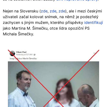
Nejen na Slovensku (
zde
,
zde
,
zde
), ale i mezi českými
uživateli začal kolovat snímek, na němž je podezřelý
zachycen s jiným mužem, kterého příspěvky
identifikují
jako Martina M. Šimečku, otce lídra opoziční PS
Michala Šimečky.
Image