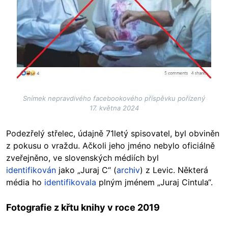
Snímek nepravdivého facebookového příspěvku pořízený
17. května 2024
Podezřelý střelec, údajně 71letý spisovatel, byl obviněn
z pokusu o vraždu. Ačkoli jeho jméno nebylo oficiálně
zveřejněno, ve slovenských médiích byl
identifikován
jako „Juraj C“ (
archiv
) z Levic. Některá
média ho
identifikovala
plným jménem „Juraj Cintula“.
Fotografie z křtu knihy v roce 2019