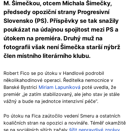
M. Šimečkou, otcem Michala Šimečky,
předsedy opoziční strany Progresivní
Slovensko (PS). Příspěvky se tak snažily
poukázat na údajnou spojitost mezi PS a
útokem na premiéra. Druhý muž na
fotografii však není Šimečka starší nýbrž
člen místního literárního klubu.
Robert Fico se po útoku v Handlové podrobil
několikahodinové operaci. Ředitelka nemocnice v
Banské Bystrici
Miriam Lapuníková
poté uvedla, že
premiér „je zatím stabilizovaný, ale jeho stav je stále
vážný a bude na jednotce intenzivní péče“.
Po útoku na Fica zaútočilo vedení Smeru a ostatních
koaličních stran na opozici a novináře. Téměř okamžitě
se na sociálních sítích začaly
šířit nepravdivé zprávy
.