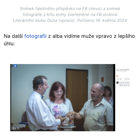
Snímek falešného příspěvku na FB (vlevo) a snímek
fotografie z křtu knihy zveřejněné na FB stránce
Literárního klubu Duha (vpravo). Pořízeno 16. května 2024
Na další
fotografii
z alba vidíme muže vpravo z lepšího
úhlu:
Image