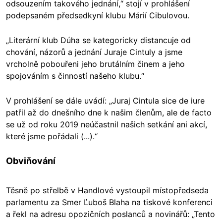
odsouzením takového jednání,“ stojí v prohlášení
podepsaném předsedkyní klubu Márií Cibulovou.
„Literární klub Dúha se kategoricky distancuje od
chování, názorů a jednání Juraje Cintuly a jsme
vrcholně pobouřeni jeho brutálním činem a jeho
spojováním s činností našeho klubu.“
V prohlášení se dále uvádí: „Juraj Cintula sice de iure
patřil až do dnešního dne k našim členům, ale de facto
se už od roku 2019 neúčastnil našich setkání ani akcí,
které jsme pořádali (...).“
Obviňování
Těsně po střelbě v Handlové vystoupil místopředseda
parlamentu za Smer Ľuboš Blaha na tiskové konferenci
a řekl na adresu opozičních poslanců a novinářů: „Tento