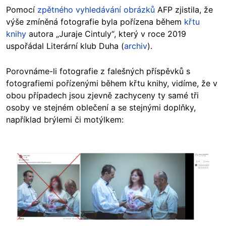
Pomocí
zpětného vyhledávání obrázků
AFP zjistila, že
výše zmíněná fotografie byla pořízena během
křtu
knihy
autora „Juraje Cintuly“, který v roce 2019
uspořádal Literární klub Duha (
archiv
).
Porovnáme-li fotografie z falešných příspěvků s
fotografiemi pořízenými během křtu knihy, vidíme, že v
obou případech jsou zjevně zachyceny ty samé tři
osoby ve stejném oblečení a se stejnými doplňky,
například brýlemi či motýlkem:
Image