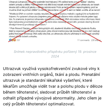
Snímek nepravdivého příspěvku pořízený 19. prosince
2024
Ultrazvuk využívá vysokofrekvenční zvukové vlny k
zobrazení vnitřních orgánů, tkání a plodu. Prenatální
ultrazvuk je standardní lékařské vyšetření, které
lékařům umožňuje vidět tvar a polohu plodu v děloze
během těhotenství, sledovat průběh těhotenství a
odhalit případné vývojové abnormality. Jeho cílem je
celý průběh těhotenství optimalizovat.