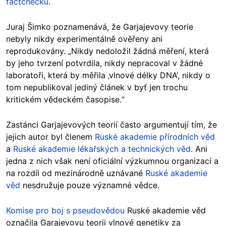
factchecku
.
Juraj Šimko poznamenává, že Garjajevovy teorie
nebyly nikdy experimentálně ověřeny ani
reprodukovány. „Nikdy nedoložil žádná měření, která
by jeho tvrzení potvrdila, nikdy nepracoval v žádné
laboratoři, která by měřila ‚vlnové délky DNA‘, nikdy o
tom nepublikoval jediný článek v byť jen trochu
kritickém vědeckém časopise.“
Zastánci Garjajevových teorií často argumentují tím, že
jejich autor byl členem
Ruské akademie přírodních věd
a
Ruské akademie lékařských a technických věd.
Ani
jedna z nich však není oficiální výzkumnou organizací a
na rozdíl od mezinárodně uznávané
Ruské akademie
věd
nesdružuje pouze významné vědce.
Komise pro boj s pseudovědou
Ruské akademie věd
označila Garajevovu teorii vlnové genetiky za