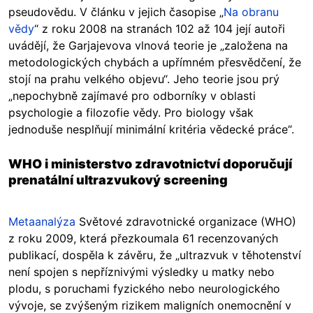
pseudovědu. V článku v jejich časopise „
Na obranu
vědy
“ z roku 2008 na stranách 102 až 104 její autoři
uvádějí, že Garjajevova vlnová teorie je „založena na
metodologických chybách a upřímném přesvědčení, že
stojí na prahu velkého objevu“. Jeho teorie jsou prý
„nepochybně zajímavé pro odborníky v oblasti
psychologie a filozofie vědy. Pro biology však
jednoduše nesplňují minimální kritéria vědecké práce“.
WHO i ministerstvo zdravotnictví doporučují
prenatální ultrazvukový screening
Metaanalýza
Světové zdravotnické organizace (WHO)
z roku 2009, která přezkoumala 61 recenzovaných
publikací, dospěla k závěru, že „ultrazvuk v těhotenství
není spojen s nepříznivými výsledky u matky nebo
plodu, s poruchami fyzického nebo neurologického
vývoje, se zvýšeným rizikem maligních onemocnění v