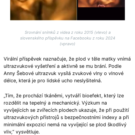
Srovnání snímků z videa z roku 2015 (vlevo) a
slovenského příspěvku na Facebooku z roku 2024
(vpravo)
Virální příspěvek naznačuje, že plod v těle matky vnímá
ultrazvukové vyšetření a aktivně se mu brání. Podle
Anny Šebové ultrazvuk vysílá zvukové vlny o vlnové
délce, která je pro lidské ucho neslyšitelná.
„Tím, že prochází tkáněmi, vytváří bioefekt, který lze
rozdělit na tepelný a mechanický. Výzkum na
vyvíjejících se zvířecích plodech ukazuje, že při použití
ultrazvukových přístrojů s bezpečnostními indexy a při
minimální expozici nemá na vyvíjející se plod škodlivý
vliv,“ vysvětluje.