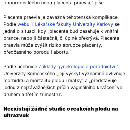
poporodní léčbu nebo placenta praevia,“ píše.
Placenta praevia je závažná těhotenská komplikace.
Podle
webu 1. Lékařské fakulty Univerzity Karlovy
se
jedná o situaci, kdy „placenta buď zasahuje k vnitřní
brance, nebo ji částečně, či úplně překrývá. Placenta
praevia může zvýšit riziko abrupce placenty,
předčasného porodu i abortu.“
Podle učebnice
Základy gynekologie a porodnictví 1
Univerzity Komenského „její výskyt významně ovlivňuje
morbiditu a mortalitu plodu i matky“ a „představuje
jednu z nejzávažnějších příčin vaginálního krvácení ve
druhém a třetím trimestru“.
Neexistují žádné studie o reakcích plodu na
ultrazvuk