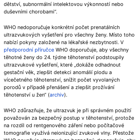
dětství, subnormální intelektovou výkonností nebo
duševními chorobami“.
WHO nedoporučuje konkrétní počet prenatálních
ultrazvukových vyšetření pro všechny ženy. Místo toho
nabízí pokyny založené na lékařské nezbytnosti. V
předporodní příručce
WHO doporučuje, aby všechny
těhotné ženy do 24. týdne těhotenství podstoupily
ultrazvukové vyšetření, které „dokáže odhadnout
gestační věk, zlepšit detekci anomálií plodu a
vícečetného těhotenství, snížit počet vyvolaných
porodů v případě přenášení a zlepšit prožívání
těhotenství u žen“ (
archiv
).
WHO zdůrazňuje, že ultrazvuk je při správném použití
považován za bezpečný postup v těhotenství, protože
na rozdíl od rentgenového záření nebo počítačové
tomografie využívá neionizující zvukové vlny. Přestože