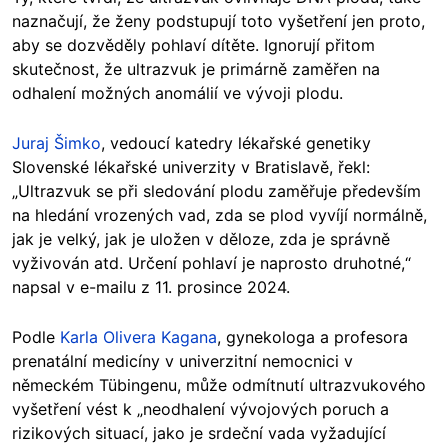
naznačují, že ženy podstupují toto vyšetření jen proto,
aby se dozvěděly pohlaví dítěte. Ignorují přitom
skutečnost, že ultrazvuk je primárně zaměřen na
odhalení možných anomálií ve vývoji plodu.
Juraj Šimko
, vedoucí katedry lékařské genetiky
Slovenské lékařské univerzity v Bratislavě, řekl:
„Ultrazvuk se při sledování plodu zaměřuje především
na hledání vrozených vad, zda se plod vyvíjí normálně,
jak je velký, jak je uložen v děloze, zda je správně
vyživován atd. Určení pohlaví je naprosto druhotné,“
napsal v e-mailu z 11. prosince 2024.
Podle
Karla Olivera Kagana
, gynekologa a profesora
prenatální medicíny v univerzitní nemocnici v
německém Tübingenu, může odmítnutí ultrazvukového
vyšetření vést k „neodhalení vývojových poruch a
rizikových situací, jako je srdeční vada vyžadující