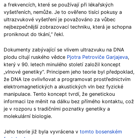
a frekvencích, které se používají při lékařských
vyšetřeních, nemůže. Je to ověřeno tisíci pokusy a
ultrazvukové vyšetření je považováno za vůbec
nejbezpečnější zobrazovací techniku, která je schopna
proniknout do tkání,“ řekl.
Dokumenty zabývající se vlivem ultrazvuku na DNA
plodu citují ruského vědce
Pjotra Petroviče Garjajeva
,
který v 90. letech minulého století založil koncept
„vlnové genetiky“. Principem jeho teorie byl předpoklad,
že DNA lze ovlivňovat a programovat prostřednictvím
elektromagnetických a akustických vln bez fyzické
manipulace. Tento koncept tvrdí, že genetickou
informaci lze měnit na dálku bez přímého kontaktu, což
je v rozporu s tradičními poznatky genetiky a
molekulární biologie.
Jeho teorie již byla vyvrácena v
tomto bosenském