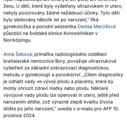
ženu. U dětí, které byly vyšetřeny ultrazvukem in utero,
nebyly pozorovány žádné nežádoucí účinky. Tyto děti
byly sledovány několik let po narození,“ říká
gynekoložka a porodní asistentka
Denisa Marcišová
působící na švédské klinice Kvinnokliniken v
Norrköpingu.
Anna Šebová
, primářka radiologického oddělení
bratislavské nemocnice Bory, považuje ultrazvukové
vyšetření za základní zobrazovací diagnostickou
metodu v gynekologii a porodnictví. „Cílem diagnostiky
je odhalit vady ve vývoji plodu a placenty, které by
mohly ohrozit zdraví matky nebo plodu. Některé
vývojové vady plodu lze operovat in utero, ještě před
narozením dítěte, což výrazně zlepší kvalitu života
dítěte po jeho narození,“ uvedla v e-mailu pro AFP 10.
prosince 2024.