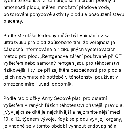
týdnu těhotenství a zaměřuje se na určení polohy a
hmotnosti plodu, měření množství plodové vody,
pozorování pohybové aktivity plodu a posouzení stavu
placenty.
Podle Mikuláše Redechy může být vnímání rizika
ultrazvuku pro plod způsobeno tím, že veřejnost je
částečně informována o riziku jiných vyšetřovacích
metod pro plod. „Rentgenové záření používané při CT
vyšetření nebo samotný rentgen jsou pro těhotenství
rizikovější. I ty lze při zajištění bezpečnosti pro plod a
jejich nevyhnutelné potřebě v těhotenství používat v
omezené míře,“ uvádí odborník.
Podle radioložky Anny Šebové platí pro ostatní
vyšetření v raných fázích těhotenství přísnější pravidla.
„Vyvíjející se dítě je nejcitlivější a nejzranitelnější mezi
10. a 12. týdnem vývoje. Když se plodu vyvíjejí orgány,
je vhodné se v tomto období vyhnout endovaginální