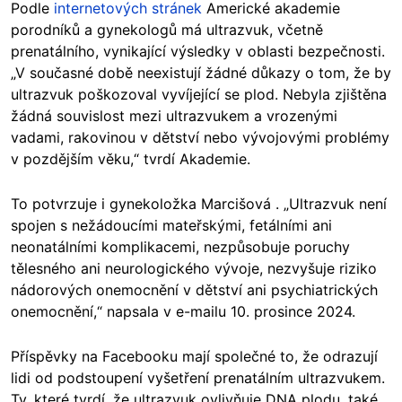
Podle
internetových stránek
Americké akademie
porodníků a gynekologů má ultrazvuk, včetně
prenatálního, vynikající výsledky v oblasti bezpečnosti.
„V současné době neexistují žádné důkazy o tom, že by
ultrazvuk poškozoval vyvíjející se plod. Nebyla zjištěna
žádná souvislost mezi ultrazvukem a vrozenými
vadami, rakovinou v dětství nebo vývojovými problémy
v pozdějším věku,“ tvrdí Akademie.
To potvrzuje i gynekoložka Marcišová . „Ultrazvuk není
spojen s nežádoucími mateřskými, fetálními ani
neonatálními komplikacemi, nezpůsobuje poruchy
tělesného ani neurologického vývoje, nezvyšuje riziko
nádorových onemocnění v dětství ani psychiatrických
onemocnění,“ napsala v e-mailu 10. prosince 2024.
Příspěvky na Facebooku mají společné to, že odrazují
lidi od podstoupení vyšetření prenatálním ultrazvukem.
Ty, které tvrdí, že ultrazvuk ovlivňuje DNA plodu, také