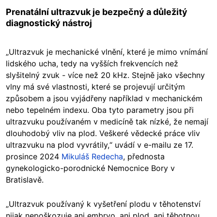
Prenatální ultrazvuk je bezpečný a důležitý
diagnostický nástroj
„Ultrazvuk je mechanické vlnění, které je mimo vnímání
lidského ucha, tedy na vyšších frekvencích než
slyšitelný zvuk - více než 20 kHz. Stejně jako všechny
vlny má své vlastnosti, které se projevují určitým
způsobem a jsou vyjádřeny například v mechanickém
nebo tepelném indexu. Oba tyto parametry jsou při
ultrazvuku používaném v medicíně tak nízké, že nemají
dlouhodobý vliv na plod. Veškeré vědecké práce vliv
ultrazvuku na plod vyvrátily,“ uvádí v e-mailu ze 17.
prosince 2024
Mikuláš Redecha
, přednosta
gynekologicko-porodnické Nemocnice Bory v
Bratislavě.
„Ultrazvuk používaný k vyšetření plodu v těhotenství
nijak nepoškozuje ani embryo, ani plod, ani těhotnou