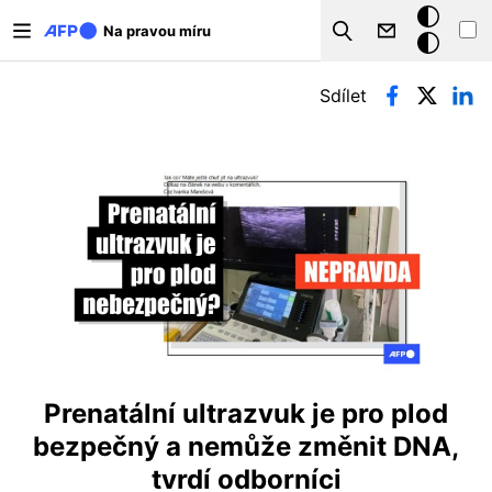
Přejít k hlavnímu obsahu
Tmavý
Na pravou míru
Search
režim
Hlavní záložky
Sdílet
Prenatální ultrazvuk je pro plod
bezpečný a nemůže změnit DNA,
tvrdí odborníci