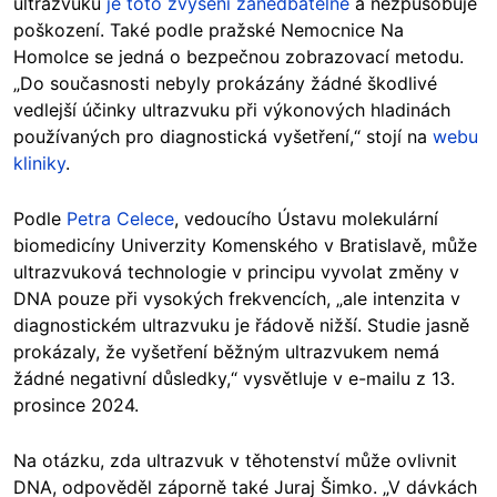
ultrazvuku
je toto zvýšení zanedbatelné
a nezpůsobuje
poškození. Také podle pražské Nemocnice Na
Homolce se jedná o bezpečnou zobrazovací metodu.
„Do současnosti nebyly prokázány žádné škodlivé
vedlejší účinky ultrazvuku při výkonových hladinách
používaných pro diagnostická vyšetření,“ stojí na
webu
kliniky
.
Podle
Petra Celece
, vedoucího Ústavu molekulární
biomedicíny Univerzity Komenského v Bratislavě, může
ultrazvuková technologie v principu vyvolat změny v
DNA pouze při vysokých frekvencích, „ale intenzita v
diagnostickém ultrazvuku je řádově nižší. Studie jasně
prokázaly, že vyšetření běžným ultrazvukem nemá
žádné negativní důsledky,“ vysvětluje v e-mailu z 13.
prosince 2024.
Na otázku, zda ultrazvuk v těhotenství může ovlivnit
DNA, odpověděl záporně také Juraj Šimko. „V dávkách