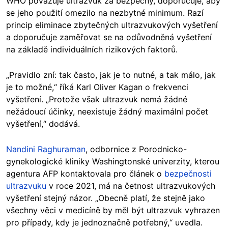
WHO považuje ultrazvuk za bezpečný, doporučuje, aby
se jeho použití omezilo na nezbytné minimum. Razí
princip eliminace zbytečných ultrazvukových vyšetření
a doporučuje zaměřovat se na odůvodněná vyšetření
na základě individuálních rizikových faktorů.
„Pravidlo zní: tak často, jak je to nutné, a tak málo, jak
je to možné,“ říká Karl Oliver Kagan o frekvenci
vyšetření. „Protože však ultrazvuk nemá žádné
nežádoucí účinky, neexistuje žádný maximální počet
vyšetření,“ dodává.
Nandini Raghuraman
, odbornice z Porodnicko-
gynekologické kliniky Washingtonské univerzity, kterou
agentura AFP kontaktovala pro článek o
bezpečnosti
ultrazvuku
v roce 2021, má na četnost ultrazvukových
vyšetření stejný názor. „Obecně platí, že stejně jako
všechny věci v medicíně by měl být ultrazvuk vyhrazen
pro případy, kdy je jednoznačně potřebný,“ uvedla.