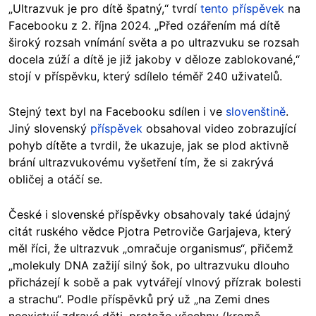
„Ultrazvuk je pro dítě špatný,“ tvrdí
tento
příspěvek
na
Facebooku
z 2. října 2024. „Před ozářením má dítě
široký rozsah vnímání světa a po ultrazvuku se rozsah
docela zúží a dítě je již jakoby v děloze zablokované,“
stojí v příspěvku, který sdílelo téměř 240 uživatelů.
Stejný text byl na Facebooku sdílen i ve
slovenštině
.
Jiný slovenský
příspěvek
obsahoval video zobrazující
pohyb dítěte a tvrdil, že ukazuje, jak se plod aktivně
brání ultrazvukovému vyšetření tím, že si zakrývá
obličej a otáčí se.
České i slovenské příspěvky obsahovaly také údajný
citát ruského vědce Pjotra Petroviče Garjajeva, který
měl říci, že ultrazvuk „omračuje organismus“, přičemž
„molekuly DNA zažijí silný šok, po ultrazvuku dlouho
přicházejí k sobě a pak vytvářejí vlnový přízrak bolesti
a strachu“. Podle příspěvků prý už „na Zemi dnes