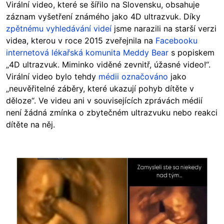
Virální video, které se šířilo na Slovensku, obsahuje
záznam vyšetření známého jako 4D ultrazvuk. Díky
zpětnému vyhledávání videí
jsme narazili na starší verzi
videa, kterou v roce 2015 zveřejnila na
Facebooku
internetová lékařská komunita
Meddy Bear
s popiskem
„4D ultrazvuk. Miminko viděné zevnitř, úžasné video!“.
Virální video bylo tehdy
médii označováno
jako
„neuvěřitelné záběry, které ukazují pohyb dítěte v
děloze“. Ve videu ani v souvisejících zprávách médií
není žádná zmínka o zbytečném ultrazvuku nebo reakci
dítěte na něj.
Image