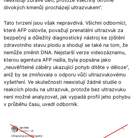
neexistují zdravé děti, protože všechny (kromě
divokých kmenů) procházejí ultrazvukem“.
Tato tvrzení jsou však nepravdivá. Všichni odborníci,
které AFP oslovila, považují prenatální ultrazvuk za
bezpečný a důležitý diagnostický nástroj ke zjištění
zdravotního stavu plodu a shodují se také na tom, že
nemůže změnit DNA. Nejstarší verze videozáznamu,
kterou agentura AFP našla, byla popsána jako
„neuvěřitelné záběry ukazující pohyb dítěte v děloze“,
aniž by se zmiňovala o odporu vůči ultrazvukovému
vyšetření. Ve skutečnosti neexistují žádné studie o
reakcích plodu na ultrazvuk, protože bez ultrazvuku
není možné analyzovat, jak vypadá profil jeho pohybu
v průběhu času, uvedl odborník.
Image