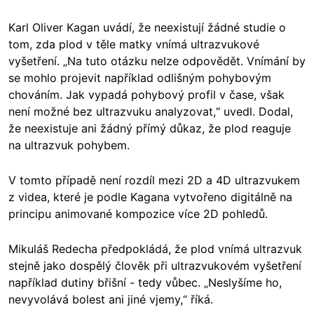
Karl Oliver Kagan uvádí, že neexistují žádné studie o
tom, zda plod v těle matky vnímá ultrazvukové
vyšetření. „Na tuto otázku nelze odpovědět. Vnímání by
se mohlo projevit například odlišným pohybovým
chováním. Jak vypadá pohybový profil v čase, však
není možné bez ultrazvuku analyzovat,“ uvedl. Dodal,
že neexistuje ani žádný přímý důkaz, že plod reaguje
na ultrazvuk pohybem.
V tomto případě není rozdíl mezi 2D a 4D ultrazvukem
z videa, které je podle Kagana vytvořeno digitálně na
principu animované kompozice více 2D pohledů.
Mikuláš Redecha předpokládá, že plod vnímá ultrazvuk
stejně jako dospělý člověk při ultrazvukovém vyšetření
například dutiny břišní - tedy vůbec. „Neslyšíme ho,
nevyvolává bolest ani jiné vjemy,“ říká.