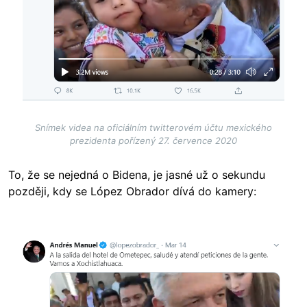
Snímek videa na oficiálním twitterovém účtu mexického
prezidenta pořízený 27. července 2020
To, že se nejedná o Bidena, je jasné už o sekundu
později, kdy se López Obrador dívá do kamery:
Image