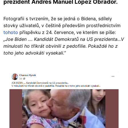
prezident Andrés Manuel López Obrador.
Fotografii s tvrzením, že se jedná o Bidena, sdílely
stovky uživatelů, v češtině především prostřednictvím
tohoto
příspěvku z 24. července, ve kterém se píše:
„Joe Biden .... Kandidát Demokratů na US prezidenta...V
minulosti ho třikrát obvinili z pedofilie. Pokaždé ho z
toho jeho advokáti vysekali.”
Image