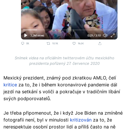
Snímek videa na oficiálním twitterovém účtu mexického
prezidenta pořízený 27. července 2020
Mexický prezident, známý pod zkratkou AMLO, čelí
kritice
za to, že i během koronavirové pandemie dál
jezdí na setkání s voliči a pokračuje v tradičním líbání
svých podporovatelů.
Je třeba připomenout, že i když Joe Biden na zmíněné
fotografii není, byl v minulosti
kritizován
za to, že
nerespektuje osobní prostor lidí a příliš často na ně