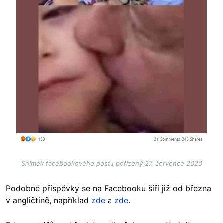
Snímek facebookového postu pořízený 27. července 2020
Podobné příspěvky se na Facebooku šíří již od března
v angličtině, například
zde
a
zde
.