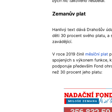
bych nic takového neudělal.”
Zemanův plat
Hanlivý text dává Drahošův úd
děti 30 procent svého platu, a 
zavádějící.
V roce 2019 činil
měsíční plat
pr
spojených s výkonem funkce, kt
podporuje především Fond ohro
než 30 procent jeho platu:
Image