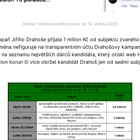
Snímek facebookového postu ze 14. dubna 2020
paň Jiřího Drahoše přijala 1 milion Kč od subjektu zvaného
ména nefiguruje na transparentním účtu Drahošovy kampaně,
ni na seznamu největších dárců kandidáta, který otiskl web 
lion korun či více obržel kandidát Drahoš jen od sedmi sub