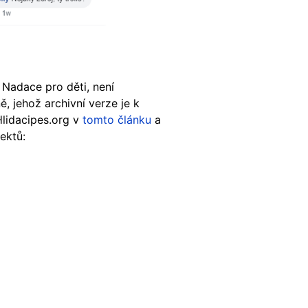
 Nadace pro děti, není
 jehož archivní verze je k
Hlidacipes.org v
tomto článku
a
jektů: