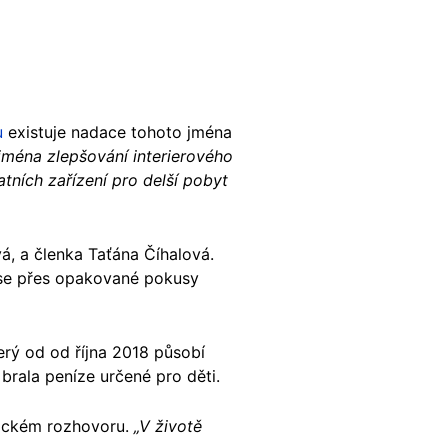
ku
existuje nadace tohoto jména
ejména zlepšování interierového
tních zařízení pro delší pobyt
á, a členka Taťána Číhalová.
 se přes opakované pokusy
rý od od října 2018 působí
 brala peníze určené pro děti.
nickém rozhovoru.
„V životě