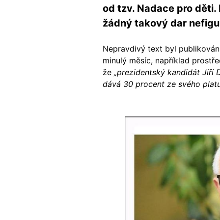
od tzv. Nadace pro děti
žádný takový dar nefigu
Nepravdivý text byl publikován
minulý měsíc, například prostř
že
„prezidentský kandidát Jiří 
dává 30 procent ze svého platu 
Image