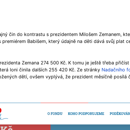
ajný čin do kontrastu s prezidentem Milošem Zemanem, kte
s premiérem Babišem, který údajně na děti dává svůj plat ce
ezidenta Zemana 274 500 Kč. K tomu je ještě třeba přičíst
erá loni činila dalších 255 420 Kč. Ze stránky
Nadačního f
žených dětí, ovšem vyplývá, že prezident měsíčně posílá 