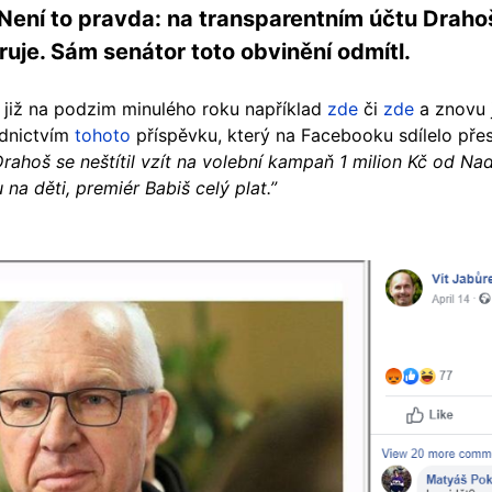
. Není to pravda: na transparentním účtu Dra
ruje. Sám senátor toto obvinění odmítl.
 již na podzim minulého roku například
zde
či
zde
a znovu j
ednictvím
tohoto
příspěvku, který na Facebooku sdílelo přes
Drahoš se neštítil vzít na volební kampaň 1 milion Kč od N
na děti, premiér Babiš celý plat.”