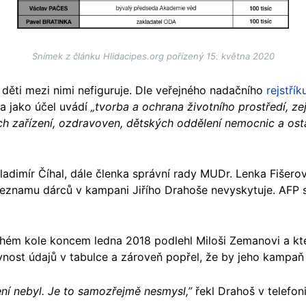
Snímek z článku Hlidacipes.org pořízený 15. května 2020
 děti mezi nimi nefiguruje. Dle veřejného nadačního
rejstří
a jako účel uvádí
„tvorba a ochrana životního prostředí, z
ch zařízení, ozdravoven, dětských oddělení nemocnic a osta
adimír Číhal, dále členka správní rady MUDr. Lenka Fišerov
 seznamu dárců v kampani Jiřího Drahoše nevyskytuje. AFP
hém kole koncem ledna 2018 podlehl Miloši Zemanovi a kte
ávnost údajů v tabulce a zároveň popřel, že by jeho kampaň
ní nebyl. Je to samozřejmě nesmysl,”
řekl Drahoš v telefo