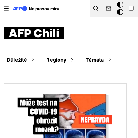
Přejít k hlavnímu obsahu
Tmavý
Na pravou míru
Search
režim
AFP Chili
Důležité
Regiony
Témata
Obrázek