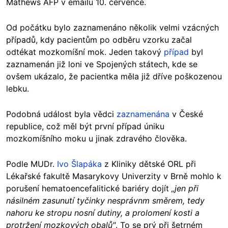
Mathews AFP v emailu 10. července.
Od počátku bylo zaznamenáno několik velmi vzácných
případů, kdy pacientům po odběru vzorku začal
odtékat mozkomíšní mok. Jeden takový
případ
byl
zaznamenán již loni ve Spojených státech, kde se
ovšem ukázalo, že pacientka měla již dříve poškozenou
lebku.
Podobná událost byla vědci
zaznamenána
v České
republice, což měl být první případ úniku
mozkomíšního moku u jinak zdravého člověka.
Podle MUDr.
Ivo Šlapáka
z Kliniky dětské ORL při
Lékařské fakultě Masarykovy Univerzity v Brně mohlo k
porušení hematoencefalitické bariéry dojít
„jen při
násilném zasunutí tyčinky nesprávnm směrem, tedy
nahoru ke stropu nosní dutiny, a prolomení kosti a
protržení mozkových obalů"
. To se prý při šetrném