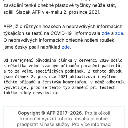
zavádění tenké ohebné plastové tyčinky neůže stát,
sdělil Šlapák AFP v e-mailu 2. prosince 2021.
AFP již o různých hoaxech a nepravdivých informacích
týkajících se testů na COVID-19 informovala
zde
a
zde
.
O nepravdivých informacích ohledně nošení roušek
jsme česky psali například
zde
.
Od zveřejnění původního článku v červenci 2020 došlo 
k několika velmi vzácným případům poranění pacientů, 
a to za velmi specifických podmínek. Z tohoto důvodu 
jsme článek 2. prosince 2021 aktualizovali výčtem 
těchto případů a čerstvým komentářem, v němž odborník 
vysvětluje, proč se tento typ zranění při testech 
takřka nikdy nevyskytuje. 
Copyright © AFP 2017-2026.
Pro jakékoli
komerční využití tohoto obsahu je nutné
předplatit si naše služby. Pro více informací