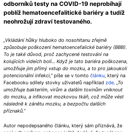
odborníků testy na COVID-19 neprobíhají
poblíž hematoencefalitické bariéry a tudíž
neohrožují zdraví testovaného.
„Vkládání hůlky hluboko do nosohltanu zřejmě
způsobuje poškození hematoencefalické bariéry (BBB).
To je také důvod, proč zachycené testování na
kolujících videích bolí... Když je tato bariéra poškozena,
umožňuje jim přímý vstup do mozku, a to pro jakoukoli
potencionální infekci,”
píše se v tomto
článku
, který na
Facebooku sdílely stovky uživatelů například
zde
.
„To
umožňuje bakteriím, virům a dalším toxinům vniknout
do mozku, a infikovat mozkovou tkáň, což může vést
následně k zánětu mozku, a bezpočtu dalších
příznaků.”
Autor nepodepsaného článku, který sám přiznává, že