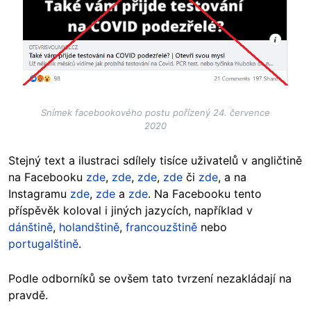
Snímek facebookového postu pořízený 24. července
2020
Stejný text a ilustraci sdílely tisíce uživatelů v angličtině
na Facebooku
zde
,
zde
,
zde
,
zde
či
zde
, a na
Instagramu
zde
,
zde
a
zde
. Na Facebooku tento
příspěvěk koloval i jiných jazycích, například v
dánštině
,
holandštině
,
francouzštině
nebo
portugalštině
.
Podle odborníků se ovšem tato tvrzení nezakládají na
pravdě.