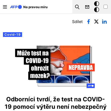
Přejít k hlavnímu obsahu
Tmavý
Na pravou míru
Search
režim
Hlavní záložky
Sdílet
Covid-19
Odborníci tvrdí, že test na COVID-
19 pomocí výtěru není nebezpečný