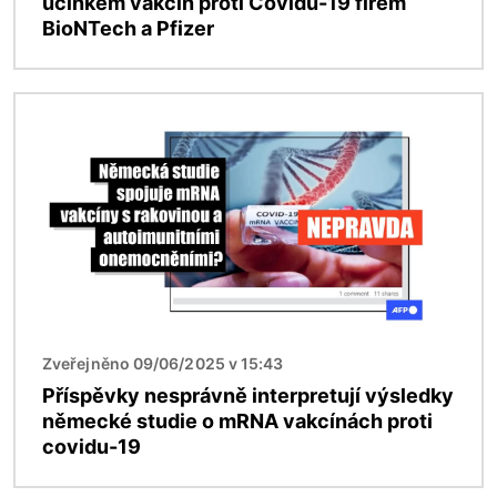
účinkem vakcín proti Covidu-19 firem
BioNTech a Pfizer
Obrázek
Zveřejněno 09/06/2025 v 15:43
Příspěvky nesprávně interpretují výsledky
německé studie o mRNA vakcínách proti
covidu-19