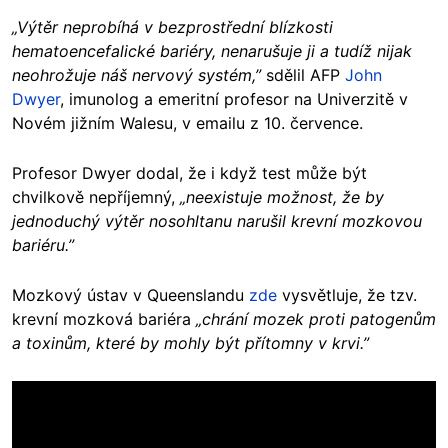
„Výtěr neprobíhá v bezprostřední blízkosti
hematoencefalické bariéry, nenarušuje ji a tudíž nijak
neohrožuje náš nervový systém,”
sdělil AFP
John
Dwyer
, imunolog a emeritní profesor na Univerzitě v
Novém jižním Walesu, v emailu z 10. července.
Profesor Dwyer dodal, že i když test může být
chvilkově nepříjemný,
„neexistuje možnost, že by
jednoduchý výtěr nosohltanu narušil krevní mozkovou
bariéru.”
Mozkový ústav v Queenslandu
zde
vysvětluje, že tzv.
krevní mozková bariéra
„chrání mozek proti patogenům
a toxinům, které by mohly být přítomny v krvi.”