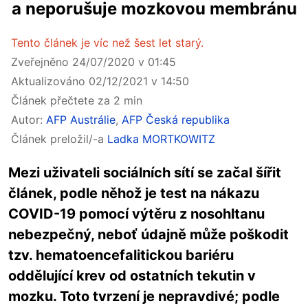
a neporušuje mozkovou membránu
Tento článek je víc než šest let starý.
Zveřejněno 24/07/2020 v 01:45
Aktualizováno 02/12/2021 v 14:50
Článek přečtete za 2 min
Autor:
AFP Austrálie
,
AFP Česká republika
Článek preložil/-a
Ladka MORTKOWITZ
Mezi uživateli sociálních sítí se začal šířit
článek, podle něhož je test na nákazu
COVID-19 pomocí výtěru z nosohltanu
nebezpečný, neboť údajně může poškodit
tzv. hematoencefalitickou bariéru
oddělující krev od ostatních tekutin v
mozku. Toto tvrzení je nepravdivé; podle