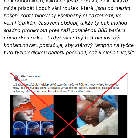
není odborníkem, nakonec ještě dodává, že k nákaze
může přispět i používání roušek, které
„jsou po delším
nošení kontaminovány všemožnými bakteriemi, ve
velmi krátkém časovém období, takže ty pak mohou
snadno proniknout přes naši poraněnou BBB bariéru
přímo do mozku... I když samotný test nemusí být
kontaminován, postačuje, aby stěrový tampón na tyčce
tuto fyziologickou bariéru poškodil, což ji činí citlivější.”
Image