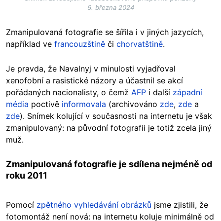
6. března 2024
Zmanipulovaná fotografie se šířila i v jiných jazycích,
například ve
francouzštině
či
chorvatštině
.
Je pravda, že Navalnyj v minulosti vyjadřoval
xenofobní a rasistické názory a účastnil se akcí
pořádaných nacionalisty, o čemž
AFP
i další
západní
média
poctivě
informovala
(archivováno
zde
,
zde
a
zde
). Snímek kolující v současnosti na internetu je však
zmanipulovaný: na původní fotografii je totiž zcela jiný
muž.
Zmanipulovaná fotografie je sdílena nejméně od
roku 2011
Pomocí
zpětného vyhledávání obrázků
jsme zjistili, že
fotomontáž není nová: na internetu koluje minimálně od