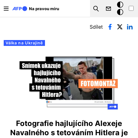
Přejít k hlavnímu obsahu
Tmavý
Na pravou míru
Search
režim
Hlavní záložky
Sdílet
Válka na Ukrajině
Fotografie hajlujícího Alexeje
Navalného s tetováním Hitlera je