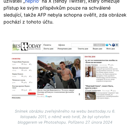
uživateli „
neprio
“ na X (tehdy Twitter), který omezuje
přístup ke svým příspěvkům pouze na schválené
sledující, takže AFP nebyla schopna ověřit, zda obrázek
pochází z tohoto účtu.
Image
Snímek obrázku zveřejněného na webu besttoday.ru 6.
listopadu 2011, o němž web tvrdí, že byl vytvořen
bloggerem ve Photoshopu. Pořízeno 27. února 2024