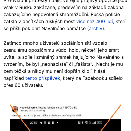
Protivládní protesty i další veřejné projevy opozice jsou
však v Rusku zakázané, především na základě zákona
zakazujícího nepovolená shromáždění. Ruská policie
zatkla v desítkách ruských měst
více než 400 lidí
, kteří
se přišli poklonit Navalného památce (
archiv
).
Zatímco mnoho uživatelů sociálních sítí vzdalo
zesnulému opozičnímu vůdci hold, někteří jeho smrt
uvítali a sdíleli zmíněný snímek hajlujícího Navalného s
tvrzením, že byl „neonacista“ či „fašista“. „Nechť je mu
zem těžká a nikdy mu není dopřán klid,“ hlásá
například
tento příspěvek
, který na Facebooku sdílelo
přes 60 uživatelů.
Image