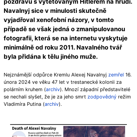
pozdravu s vytetovaným Hitlerem na hrudi.
Navalnyj sice v minulosti skutečně
vyjadřoval xenofobní názory, v tomto
případě se však jedná o zmanipulovanou
fotografii, která se na internetu vyskytuje
minimálně od roku 2011. Navalného tvář
byla přidána k tělu jiného muže.
Nejznámější odpůrce Kremlu Alexej Navalnyj
zemřel
16.
února 2024 ve věku 47 let v trestanecké kolonii za
polárním kruhem (
archiv
). Mnozí západní představitelé
se nechali slyšet, že je za jeho smrt
zodpovědný
režim
Vladimíra Putina (
archiv
).
Image