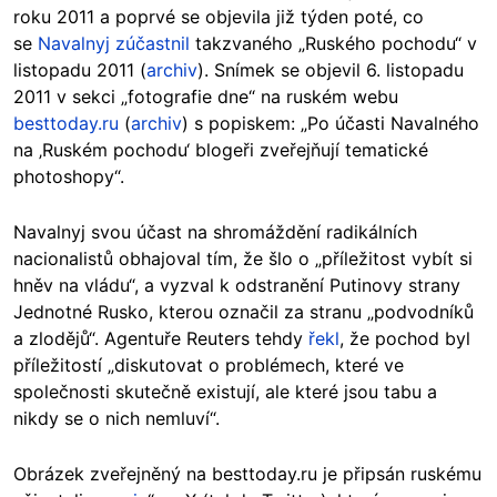
roku 2011 a poprvé se objevila již týden poté, co
se
Navalnyj zúčastnil
takzvaného „Ruského pochodu“ v
listopadu 2011 (
archiv
). Snímek se objevil 6. listopadu
2011 v sekci „fotografie dne“ na ruském webu
besttoday.ru
(
archiv
) s popiskem: „Po účasti Navalného
na ‚Ruském pochodu‘ blogeři zveřejňují tematické
photoshopy“.
Navalnyj svou účast na shromáždění radikálních
nacionalistů obhajoval tím, že šlo o „příležitost vybít si
hněv na vládu“, a vyzval k odstranění Putinovy strany
Jednotné Rusko, kterou označil za stranu „podvodníků
a zlodějů“. Agentuře Reuters tehdy
řekl
, že pochod byl
příležitostí „diskutovat o problémech, které ve
společnosti skutečně existují, ale které jsou tabu a
nikdy se o nich nemluví“.
Obrázek zveřejněný na besttoday.ru je připsán ruskému