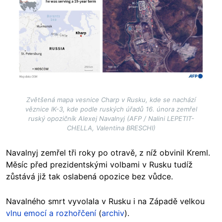
Zvětšená mapa vesnice Charp v Rusku, kde se nachází
věznice IK-3, kde podle ruských úřadů 16. února zemřel
ruský opozičník Alexej Navalnyj (AFP / Nalini LEPETIT-
CHELLA, Valentina BRESCHI)
Navalnyj zemřel tři roky po otravě, z níž obvinil Kreml.
Měsíc před prezidentskými volbami v Rusku tudíž
zůstává již tak oslabená opozice bez vůdce.
Navalného smrt vyvolala v Rusku i na Západě velkou
vlnu emocí a rozhořčení
(
archiv
).