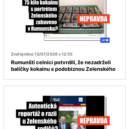
Zveřejněno 13/07/2026 v 12:55
Rumunští celníci potvrdili, že nezadrželi
balíčky kokainu s podobiznou Zelenského
Obrázek