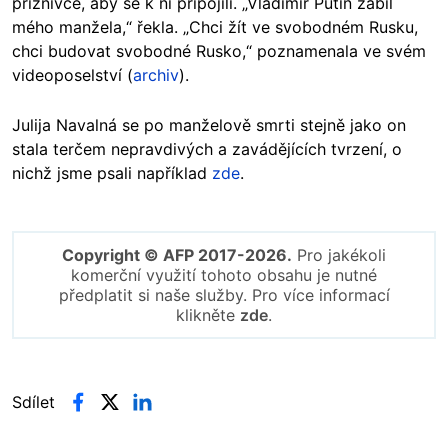
příznivce, aby se k ní připojili. „Vladimir Putin zabil
mého manžela,“ řekla. „Chci žít ve svobodném Rusku,
chci budovat svobodné Rusko,“ poznamenala ve svém
videoposelství (
archiv
).
Julija Navalná se po manželově smrti stejně jako on
stala terčem nepravdivých a zavádějících tvrzení, o
nichž jsme psali například
zde
.
Copyright © AFP 2017-2026.
Pro jakékoli
komerční využití tohoto obsahu je nutné
předplatit si naše služby. Pro více informací
klikněte
zde
.
Sdílet