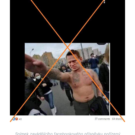
Snímek zavádějícího facebookového příspěvku pořízený