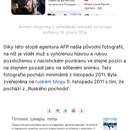
Snímek obrazovky z vyhledávání obrázků na Googlu
pořízený 19. února 2024
Díky této stopě agentura AFP našla původní fotografii,
na níž je vidět muž s vyholenou hlavou a rukou
pozdviženou v nacistickém pozdravu ve stejné pozici a
na stejném pozadí jako na sdíleném snímku. Tato
fotografie pochází minimálně z listopadu 2011. Byla
zveřejněna na
ruském blogu
5. listopadu 2011 s tím, že
pochází z „Ruského pochodu“.
Image