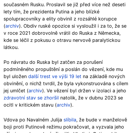
současném Rusku. Proslavil se již před více než deseti
lety tím, že prezidenta Putina a jeho blízké
spolupracovníky a elity obvinil z rozsáhlé korupce
(
archiv
). Obdiv ruské opozice si vysloužil i za to, že se
v roce 2021 dobrovolně vrátil do Ruska z Německa,
kde se léčil z pokusu o otravu nervově paralytickou
látkou.
Po návratu do Ruska byl zatčen za porušení
podmíněného propuštění a poslán do vězení, kde mu
byl uložen
další trest ve výši 19 let
na základě nových
obvinění, o nichž tvrdil, že byla vykonstruována s cílem
jej umlčet (
archiv
). Ve vězení byl držen v izolaci a jeho
zdravotní stav se zhoršil
natolik, že v dubnu 2023 se
ocitl v kritickém stavu (
archiv
).
Vdova po Navalném Julija
slíbila
, že bude v manželově
boji proti Putinově režimu pokračovat, a vyzvala jeho