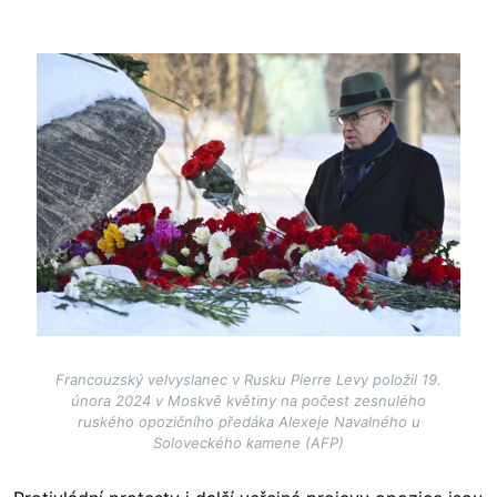
Image
Francouzský velvyslanec v Rusku Pierre Levy položil 19.
února 2024 v Moskvě květiny na počest zesnulého
ruského opozičního předáka Alexeje Navalného u
Soloveckého kamene (AFP)