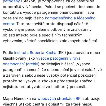
patogeny
(Stakob) je zodpovědná za celostátní síť
odborníků v Německu. Pokud se pacienti dostanou do
kontaktu s vysoce patogenním onemocněním, jsou
odesláni do nejbližšího
kompetenčního a léčebného
centra
. Tato pracoviště proto disponují náležitě
vyškoleným personálem s odbornými znalostmi v
oblasti infektologie a speciálním technickým
vybavením, včetně speciálních izolovaných oddělení.
Podle
Institutu Roberta Kocha
(RKI) jsou covid a mpox
klasifikovány jako
vysoce patogenní virová
onemocnění
(
archiv
) podléhající hlášení. „Vysoce
patogenní“ znamená, že onemocnění je velmi nakažlivé
a zároveň s sebou nese vysoký potenciál poškození,
protože se vyskytuje zřídka a představuje značnou
nejistotu pro obyvatelstvo i odborný personál.
Mapa Německa na
webových stránkách RKI
zobrazuje
všechna Stakob centra s oblastmi, za které nesou