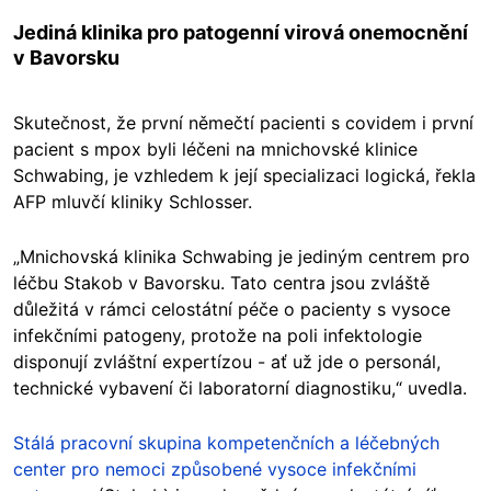
Jediná klinika pro patogenní virová onemocnění
v Bavorsku
Skutečnost, že první němečtí pacienti s covidem i první
pacient s mpox byli léčeni na mnichovské klinice
Schwabing, je vzhledem k její specializaci logická, řekla
AFP mluvčí kliniky Schlosser.
„Mnichovská klinika Schwabing je jediným centrem pro
léčbu Stakob v Bavorsku. Tato centra jsou zvláště
důležitá v rámci celostátní péče o pacienty s vysoce
infekčními patogeny, protože na poli infektologie
disponují zvláštní expertízou - ať už jde o personál,
technické vybavení či laboratorní diagnostiku,“ uvedla.
Stálá pracovní skupina kompetenčních a léčebných
center pro nemoci způsobené vysoce infekčními