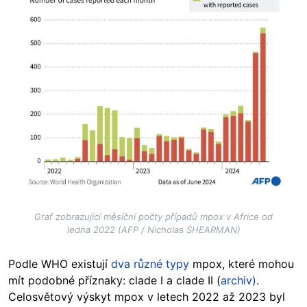
Graf zobrazující měsíční počty případů mpox v Africe od
ledna 2022 (AFP / Nicholas SHEARMAN)
Podle WHO existují
dva různé typy
mpox, které mohou
mít podobné příznaky: clade I a clade II (
archiv)
.
Celosvětový výskyt mpox v letech 2022 až 2023 byl