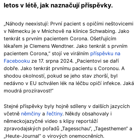
letos v létě, jak naznačují příspěvky.
„Náhody neexistují: První pacient s opičími neštovicemi
v Německu je v Mnichově na klinice Schwabing. Jako
tenkrát s prvním pacientem Corona. Ošetřujícím
lékařem je Clemens Wendtner. Jako tenkrát s prvním
pacientem Corona,“ stojí ve virálním
příspěvku na
Facebooku
ze 17. srpna 2024. „Pacientovi se daří
dobře. Jako tenkrát prvnímu pacientu s Coronou. A
shodou okolností, pokud se jeho stav zhorší, byl
nedávno v EU schválen lék na léčbu opičí infekce. Jaká
moudrá prozíravost!“
Stejné příspěvky byly hojně sdíleny v dalších jazycích
včetně
němčiny
a
řečtiny
. Někdy obsahovaly i
německojazyčné video s klipy reportáží
zpravodajských pořadů „Tagesschau“, „Tagesthemen“ a
„Heute-Journal“ o virových onemocněních.