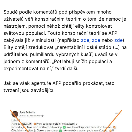
Soudě podle komentářů pod příspěvkem mnoho
uživatelů věří konspiračním teoriím o tom, že nemoc je
nástrojem, pomocí něhož chtějí elity kontrolovat
světovou populaci. Touto konspirační teorií se AFP
zabývala již v minulosti (například
zde
,
zde
nebo
zde
).
Elity chtějí zredukovat „nerentabilní lidské stádo (...) na
udržitelnou pulmiliardu vybraných kusů“, uvádí se v
jednom z komentářů. „Potřebují snížit populaci a
experimentovat na ní,“ tvrdí další.
Jak se však agentuře AFP podařilo prokázat, tato
tvrzení jsou zavádějící.
Image