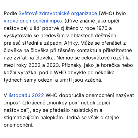
Podle
Světové zdravotnické organizace
(WHO) bylo
virové onemocnění mpox
(dříve známé jako opičí
neštovice) u lidí poprvé zjištěno v roce 1970 a
vyskytovalo se především v oblastech deštných
pralesů střední a západní Afriky. Může se přenášet z
člověka na člověka při těsném kontaktu a příležitostně
i ze zvířat na člověka. Nemoc se celosvětově rozšířila
mezi roky 2022 a 2023. Příznaky, jako je horečka nebo
kožní vyrážka, podle WHO obvykle po několika
týdnech samy odezní a úmrtí jsou vzácná.
V
listopadu 2022
WHO doporučila onemocnění nazývat
„mpox“ (zkráceně „monkey pox“ neboli „opičí
neštovice“), aby se předešlo rasistickým a
stigmatizujícím nálepkám. Jedná se však o stejné
onemocnění.