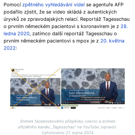
Pomocí
zpětného vyhledávání videí
se agentuře AFP
podařilo zjistit, že se video skládá z autentických
úryvků ze zpravodajských relací. Reportáž Tagesschau
o prvním německém pacientovi s koronavirem je z
28.
ledna 2020
, zatímco další reportáž Tagesschau o
prvním německém pacientovi s mpox je z
20. května
2022
:
Image
Snímek facebookového příspěvku (vlevo) a snímek
oficiálního kanálu „Tagesschau“ na YouTube (vpravo).
Vyhotoveno 21. srpna 2024