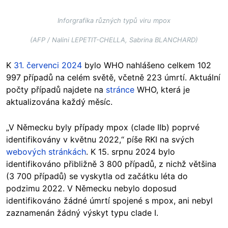
Inforgrafika různých typů viru mpox
(AFP / Nalini LEPETIT-CHELLA, Sabrina BLANCHARD)
K
31. červenci 2024
bylo WHO nahlášeno celkem 102
997 případů na celém světě, včetně 223 úmrtí. Aktuální
počty případů najdete na
stránce
WHO, která je
aktualizována každý měsíc.
„V Německu byly případy mpox (clade IIb) poprvé
identifikovány v květnu 2022,“ píše RKI na svých
webových stránkách
. K 15. srpnu 2024 bylo
identifikováno přibližně 3 800 případů, z nichž většina
(3 700 případů) se vyskytla od začátku léta do
podzimu 2022. V Německu nebylo doposud
identifikováno žádné úmrtí spojené s mpox, ani nebyl
zaznamenán žádný výskyt typu clade I.