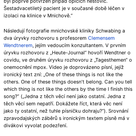
byl poprvé potvrzen případ opičích neštovic.
Šestadvacetiletý pacient je v současné době léčen v
izolaci na klinice v Mnichově.“
Následují fotografie mnichovské kliniky Schwabing a
dva úryvky rozhovoru s profesorem
Clemensem
Wendtnerem
, jejím vedoucím konzultantem. V prvním
úryvku rozhovoru z „Heute-Journal“ hovoří Wendtner o
covidu, ve druhém úryvku rozhovoru z „Tagesthemen“ o
onemocnění mpox. Video je doprovázeno písní, jejíž
ironický text zní: „One of these things is not like the
others. One of these things doesn't belong. Can you tell
which thing is not like the others by the time I finish this
song?” („Jedna z těch věcí není jako ostatní. Jedna z
těch věcí sem nepatří. Dokážete říct, která věc není
jako ty ostatní, než tuhle písničku dohraju?“). Srovnání
zpravodajských záběrů s ironickým textem písně má v
divákovi vyvolat podezření.