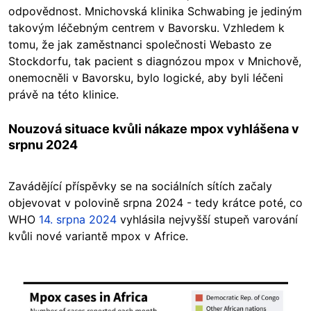
odpovědnost. Mnichovská klinika Schwabing je jediným
takovým léčebným centrem v Bavorsku. Vzhledem k
tomu, že jak zaměstnanci společnosti Webasto ze
Stockdorfu, tak pacient s diagnózou mpox v Mnichově,
onemocněli v Bavorsku, bylo logické, aby byli léčeni
právě na této klinice.
Nouzová situace kvůli nákaze mpox vyhlášena v
srpnu 2024
Zavádějící příspěvky se na sociálních sítích začaly
objevovat v polovině srpna 2024 - tedy krátce poté, co
WHO
14. srpna 2024
vyhlásila nejvyšší stupeň varování
kvůli nové variantě mpox v Africe.
Image