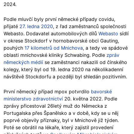
2024.
Podle mluvčí byly první německé případy covidu,
přijaté
27. ledna 2020
, z řad zaměstnanců společnosti
Webasto. Dodavatel automobilových dílů
Webasto
sídlí
v okrese Stockdorf v hornobavorské obci Gauting,
pouhých
17 kilometrů od Mnichova
, a tedy ve spádové
oblasti mnichovské kliniky Schwabing. Podle
zpráv
německých médií
se zaměstnanci nakazili od čínského
kolegy, který byl od 19. ledna 2020 na několikadenní
návštěvě Stockdorfu a později byl shledán pozitivním.
První německý případ mpox potvrdilo
bavorské
ministerstvo zdravotnictví
20. května 2022. Podle
zprávy přicestoval 26letý muž do Německa z
Portugalska přes Španělsko a v době, kdy se u něj
poprvé objevily příznaky, byl v Mnichově již týden.
Poté se obrátil na lékaře, který zajistil provedení