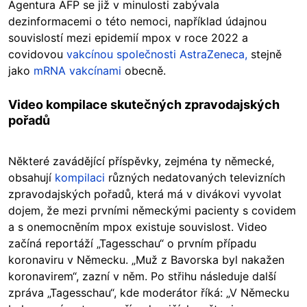
Agentura AFP se již v minulosti zabývala
dezinformacemi o této nemoci, například údajnou
souvislostí mezi epidemií mpox v roce 2022 a
covidovou
vakcínou společnosti AstraZeneca
,
stejně
jako
mRNA vakcínami
obecně.
Video kompilace skutečných zpravodajských
pořadů
Některé zavádějící příspěvky, zejména ty německé,
obsahují
kompilaci
různých nedatovaných televizních
zpravodajských pořadů, která má v divákovi vyvolat
dojem, že mezi prvními německými pacienty s covidem
a s onemocněním mpox existuje souvislost. Video
začíná reportáží „Tagesschau“ o prvním případu
koronaviru v Německu. „Muž z Bavorska byl nakažen
koronavirem“, zazní v něm. Po střihu následuje další
zpráva „Tagesschau“, kde moderátor říká: „V Německu