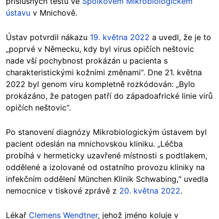
příslušných testů ve
Spolkovém Mikrobiologickém
ústavu
v Mnichově.
Ústav potvrdil nákazu
19. května 2022
a uvedl, že je to
„poprvé v Německu, kdy byl virus opičích neštovic
nade vší pochybnost prokázán u pacienta s
charakteristickými kožními změnami“. Dne 21. května
2022 byl genom viru kompletně rozkódován: „Bylo
prokázáno, že patogen patří do západoafrické linie virů
opičích neštovic“.
Po stanovení diagnózy Mikrobiologickým ústavem byl
pacient odeslán na mnichovskou kliniku. „Léčba
probíhá v hermeticky uzavřené místnosti s podtlakem,
oddělené a izolované od ostatního provozu kliniky na
infekčním oddělení München Klinik Schwabing,“ uvedla
nemocnice v tiskové zprávě z
20. května 2022
.
Lékař
Clemens Wendtner
, jehož jméno koluje v