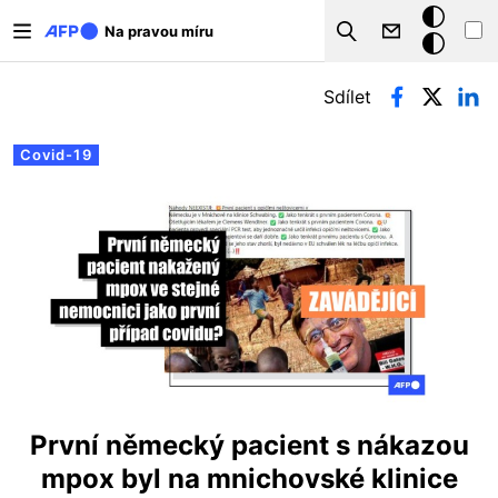
Přejít k hlavnímu obsahu
Tmavý
Na pravou míru
Search
režim
Hlavní záložky
Sdílet
Covid-19
První německý pacient s nákazou
mpox byl na mnichovské klinice