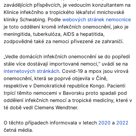
zavádějících příspěvcích, je vedoucím konzultantem na
Klinice infekčního a tropického lékařství mnichovské
kliniky Schwabing. Podle
webových stránek nemocnice
je toto oddělení kromě infekčních onemocnění, jako je
meningitida, tuberkulóza, AIDS a hepatitida,
zodpovědné také za nemoci přivezené ze zahraničí.
„Vedle domácích infekčních onemocnění se do popředí
stále více dostávají importované nemoci,“ uvádí se na
internetových stránkách
. Covid-19 a mpox jsou virová
onemocnění, která se poprvé objevila v Číně,
respektive v Demokratické republice Kongo. Pacienti
trpící těmito nemocemi v Bavorsku proto spadali pod
oddělení infekčních nemocí a tropické medicíny, které v
té době vedl Clemens Wendtner.
O těchto případech informovala v letech
2020
a
2022
četná média.