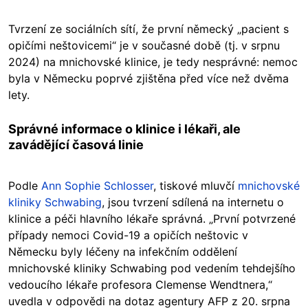
Tvrzení ze sociálních sítí, že první německý „pacient s
opičími neštovicemi“ je v současné době (tj. v srpnu
2024) na mnichovské klinice, je tedy nesprávné: nemoc
byla v Německu poprvé zjištěna před více než dvěma
lety.
Správné informace o klinice i lékaři, ale
zavádějící časová linie
Podle
Ann Sophie Schlosser
, tiskové mluvčí
mnichovské
kliniky Schwabing
, jsou tvrzení sdílená na internetu o
klinice a péči hlavního lékaře správná. „První potvrzené
případy nemoci Covid-19 a opičích neštovic v
Německu byly léčeny na infekčním oddělení
mnichovské kliniky Schwabing pod vedením tehdejšího
vedoucího lékaře profesora Clemense Wendtnera,“
uvedla v odpovědi na dotaz agentury AFP z 20. srpna