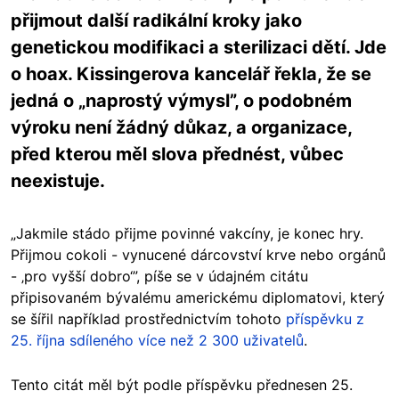
přijmout další radikální kroky jako
genetickou modifikaci a sterilizaci dětí. Jde
o hoax. Kissingerova kancelář řekla, že se
jedná o „naprostý výmysl”, o podobném
výroku není žádný důkaz, a organizace,
před kterou měl slova přednést, vůbec
neexistuje.
„Jakmile stádo přijme povinné vakcíny, je konec hry.
Přijmou cokoli - vynucené dárcovství krve nebo orgánů
- ‚pro vyšší dobro‘”, píše se v údajném citátu
připisovaném bývalému americkému diplomatovi, který
se šířil například prostřednictvím tohoto
příspěvku z
25. října sdíleného více než 2 300 uživatelů
.
Tento citát měl být podle příspěvku přednesen 25.