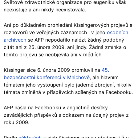
Světové zdravotnické organizace pro eugeniku však
neexistuje a ani nikdy neexistovala.
Ani po důkladném prohledání Kissingerových projevů a
rozhovorů ve veřejných záznamech i v jeho
osobních
archivech
se AFP nepodařilo nalézt žádný podobný
citát ani z 25. února 2009, ani jindy. Žádná zmínka o
tomto projevu se neobjevila ani v médiích.
Kissinger sice 6. února 2009 promluvil na
45.
bezpečnostní konferenci v Mnichově
, ale hlavním
tématem jeho vystoupení bylo jaderné zbrojení, nikoliv
témata zmíněná v příspěvcích sdílených na Facebooku.
AFP našla na Facebooku v angličtině desítky
zavádějících příspěvků s odkazem na údajný projev z
roku 2009.
Podle
některých
z nich Kissinger projev přednesl již v