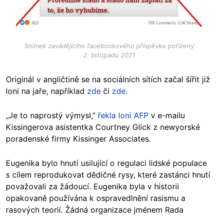
Snímek zavádějícího facebookového příspěvku pořízený
2. listopadu 2021
Originál v angličtině se na sociálních sítích začal šířit již
loni na jaře, například
zde
či
zde
.
„Je to naprostý výmysl,”
řekla loni AFP
v e-mailu
Kissingerova asistentka Courtney Glick z newyorské
poradenské firmy Kissinger Associates.
Eugenika bylo hnutí usilující o regulaci lidské populace
s cílem reprodukovat dědičné rysy, které zastánci hnutí
považovali za žádoucí. Eugenika byla v historii
opakovaně používána k ospravedlnění rasismu a
rasových teorií. Žádná organizace jménem Rada