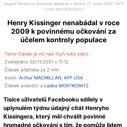
Angele Merkel na Americké akademii v Berlíně 21. ledna 2020 ( AFP
/ John MACDOUGALL)
Henry Kissinger nenabádal v roce
2009 k povinnému očkování za
účelem kontroly populace
Tento článek je víc než čtyři roky starý.
Zveřejněno 02/11/2021 v 11:12
Článek přečtete za 2 min
Autor:
Arthur MACMILLAN
,
AFP USA
Článek preložil/-a
Ladka MORTKOWITZ
Tisíce uživatelů Facebooku sdílely v
uplynulém týdnu údajný citát Henryho
Kissingera, který měl chválit povinné
hromadné očkování s tím, že pomůže lidem