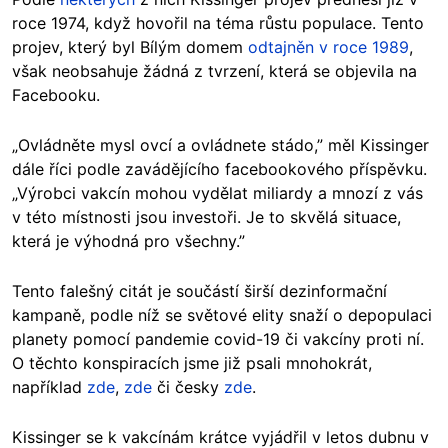
roce 1974, když hovořil na téma růstu populace. Tento
projev, který byl Bílým domem
odtajněn v roce 1989
,
však neobsahuje žádná z tvrzení, která se objevila na
Facebooku.
„Ovládněte mysl ovcí a ovládnete stádo,” měl Kissinger
dále říci podle zavádějícího facebookového příspěvku.
„Výrobci vakcín mohou vydělat miliardy a mnozí z vás
v této místnosti jsou investoři. Je to skvělá situace,
která je výhodná pro všechny.”
Tento falešný citát je součástí širší dezinformační
kampaně, podle níž se světové elity snaží o depopulaci
planety pomocí pandemie covid-19 či vakcíny proti ní.
O těchto konspiracích jsme již psali mnohokrát,
například
zde
,
zde
či česky
zde
.
Kissinger se k vakcínám krátce vyjádřil v letos dubnu v