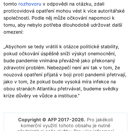
tomto
rozhovoru
v odpovědi na otázku, zdali
proticovidová opatření mohou vést k více autoritářské
společnosti. Podle něj může očkování napomoci k
tomu, aby nebylo potřeba dlouhodobě udržovat další
omezení:
„Abychom se tedy vrátili k otázce politické stability,
pokud očkování úspěšně sníží výskyt onemocnění,
bude pandemie vnímána převážně jako překonaný
zdravotní problém. Nebezpečí není ani tak v tom, že
nouzová opatření přijatá v boji proti pandemii přetrvají,
jako v tom, že pokud bude vysoká míra infekce na
obou stranách Atlantiku přetrvávat, budeme svědky
krize důvěry ve vůdce a instituce."
Copyright © AFP 2017-2026.
Pro jakékoli
komerční využití tohoto obsahu je nutné