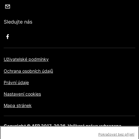
Sledujte nás
Uživatelské podmínky
Ochrana osobních údajů
Právní údaje
Nastavení cookies
Mapa stránek
Copyright © AFP 2017-2026. Veškerá práva vyhrazena.
Uživatelé mají přístup k těmto webovým stránkám a mohou
Pokračovat bez přijetí
využívat funkce sdílení pro osobní, soukromé a nekomerční