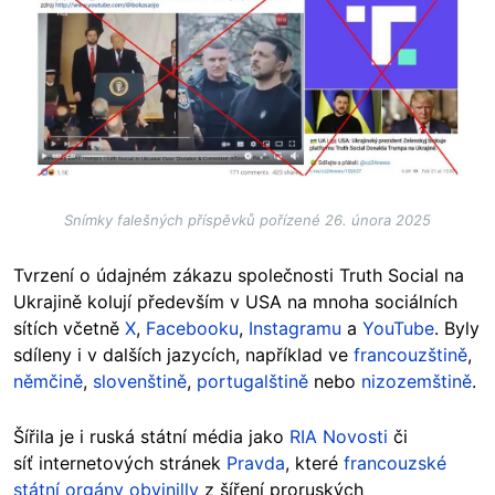
Snímky falešných příspěvků pořízené 26. února 2025
Tvrzení o údajném zákazu společnosti Truth Social na
Ukrajině kolují především v USA na mnoha sociálních
sítích včetně
X
,
Facebooku
,
Instagramu
a
YouTube
. Byly
sdíleny i v dalších jazycích, například ve
francouzštině
,
němčině
,
slovenštině
,
portugalštině
nebo
nizozemštině
.
Šířila je i ruská státní média jako
RIA Novosti
či
síť internetových stránek
Pravda
, které
francouzské
státní orgány obvinilly
z šíření proruských