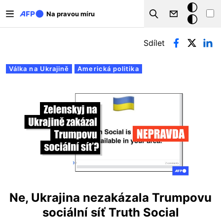
Přejít k hlavnímu obsahu
Tmavý
Na pravou míru
Search
režim
Hlavní záložky
Sdílet
Válka na Ukrajině
Americká politika
Ne, Ukrajina nezakázala Trumpovu
sociální síť Truth Social