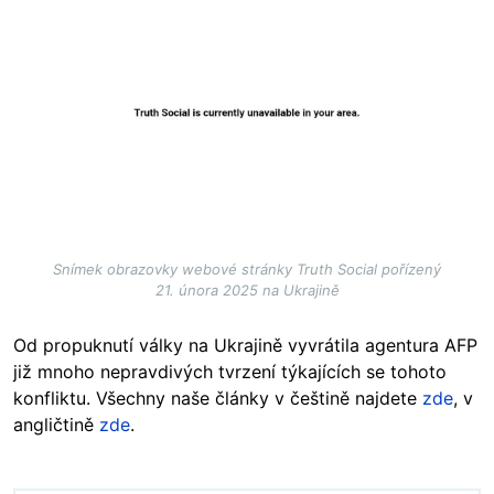
Snímek obrazovky webové stránky Truth Social pořízený
21. února 2025 na Ukrajině
Od propuknutí války na Ukrajině vyvrátila agentura AFP
již mnoho nepravdivých tvrzení týkajících se tohoto
konfliktu. Všechny naše články v češtině najdete
zde
, v
angličtině
zde
.