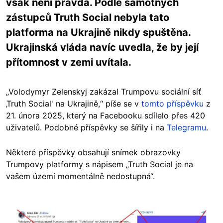
však není pravda. Podle samotných
zástupců Truth Social nebyla tato
platforma na Ukrajině nikdy spuštěna.
Ukrajinská vláda navíc uvedla, že by její
přítomnost v zemi uvítala.
„Volodymyr Zelenskyj zakázal Trumpovu sociální síť
‚Truth Social' na Ukrajině,“ píše se v
tomto příspěvku
z
21. února 2025, který na Facebooku sdílelo přes 420
uživatelů. Podobné příspěvky se šířily i na
Telegramu
.
Některé příspěvky obsahují snímek obrazovky
Trumpovy platformy s nápisem „Truth Social je na
vašem území momentálně nedostupná“.
Image