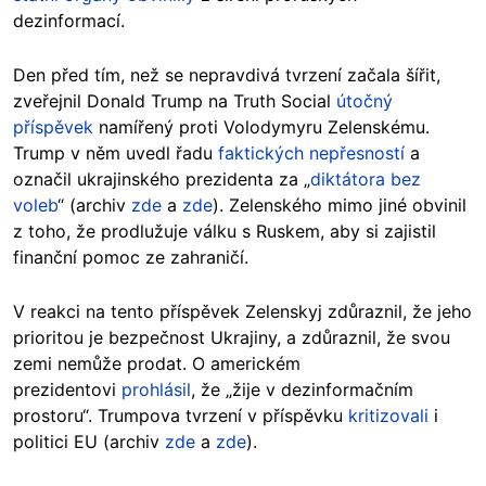
dezinformací.
Den před tím, než se nepravdivá tvrzení začala šířit,
zveřejnil Donald Trump na Truth Social
útočný
příspěvek
namířený proti Volodymyru Zelenskému.
Trump v něm uvedl řadu
faktických nepřesností
a
označil ukrajinského prezidenta za „
diktátora bez
voleb
“ (archiv
zde
a
zde
). Zelenského mimo jiné obvinil
z toho, že prodlužuje válku s Ruskem, aby si zajistil
finanční pomoc ze zahraničí.
V reakci na tento příspěvek Zelenskyj zdůraznil, že jeho
prioritou je bezpečnost Ukrajiny, a zdůraznil, že svou
zemi nemůže prodat. O americkém
prezidentovi
prohlásil
, že „žije v dezinformačním
prostoru“. Trumpova tvrzení v příspěvku
kritizovali
i
politici EU (archiv
zde
a
zde
).