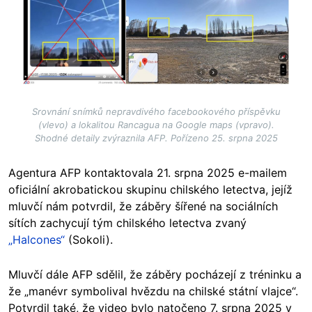
Srovnání snímků nepravdivého facebookového příspěvku
(vlevo) a lokalitou Rancagua na Google maps (vpravo).
Shodné detaily zvýraznila AFP. Pořízeno 25. srpna 2025
Agentura AFP kontaktovala 21. srpna 2025 e-mailem
oficiální akrobatickou skupinu chilského letectva, jejíž
mluvčí nám potvrdil, že záběry šířené na sociálních
sítích zachycují tým chilského letectva zvaný
„Halcones“
(Sokoli).
Mluvčí dále AFP sdělil, že záběry pocházejí z tréninku a
že „manévr symbolival hvězdu na chilské státní vlajce“.
Potvrdil také, že video bylo natočeno 7. srpna 2025 v