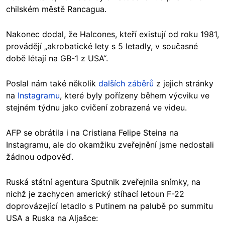
chilském městě Rancagua.
Nakonec dodal, že Halcones, kteří existují od roku 1981,
provádějí „akrobatické lety s 5 letadly, v současné
době létají na GB-1 z USA“.
Poslal nám také několik
dalších záběrů
z jejich stránky
na
Instagramu
, které byly pořízeny během výcviku ve
stejném týdnu jako cvičení zobrazená ve videu.
AFP se obrátila i na Cristiana Felipe Steina na
Instagramu, ale do okamžiku zveřejnění jsme nedostali
žádnou odpověď.
Ruská státní agentura Sputnik zveřejnila snímky, na
nichž je zachycen americký stíhací letoun F-22
doprovázející letadlo s Putinem na palubě po summitu
USA a Ruska na Aljašce: