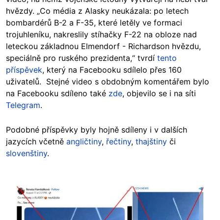
hvězdy. „Co média z Alasky neukázala: po
letech
bombardérů B-2 a F-35, které letěly ve formaci
trojuhleníku, nakreslily stíhačky F-22 na obloze nad
leteckou základnou Elmendorf - Richardson hvězdu,
speciálně pro ruského prezidenta,“ tvrdí
tento
příspěvek
, který na Facebooku sdílelo přes 160
uživatelů. Stejné video s obdobným komentářem bylo
na Facebooku sdíleno také
zde
, objevilo se i na síti
Telegram
.
Podobné příspěvky byly hojně sdíleny i v dalších
jazycích včetně
angličtiny
,
řečtiny
,
thajštiny
či
slovenštiny
.
Image