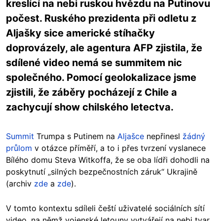
kreslící na nebi ruskou hvězdu na Putinovu
počest. Ruského prezidenta při odletu z
Aljašky sice americké stíhačky
doprovázely, ale agentura AFP zjistila, že
sdílené video nemá se summitem nic
společného. Pomocí geolokalizace jsme
zjistili, že záběry pocházejí z Chile a
zachycují show chilského letectva.
Summit
Trumpa s Putinem na
Aljašce
nepřinesl
žádný
průlom
v otázce příměří, a to i přes tvrzení vyslanece
Bílého domu Steva Witkoffa, že se oba lídři dohodli na
poskytnutí „silných bezpečnostních záruk“ Ukrajině
(archiv
zde
a
zde
).
V tomto kontextu sdíleli čeští uživatelé sociálních sítí
video, na němž vojenské letouny vytvářejí na nebi tvar