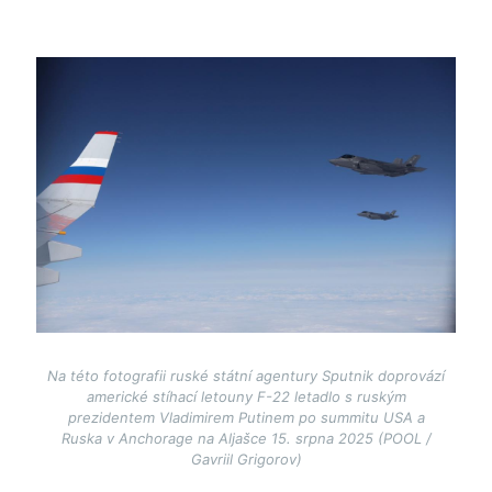
Image
Na této fotografii ruské státní agentury Sputnik doprovází
americké stíhací letouny F-22 letadlo s ruským
prezidentem Vladimirem Putinem po summitu USA a
Ruska v Anchorage na Aljašce 15. srpna 2025 (POOL /
Gavriil Grigorov)