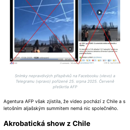
Snímky nepravdivých příspěvků na Facebooku (vlevo) a
Telegramu (vpravo) pořízené 25. srpna 2025. Červeně
přeškrtla AFP
Agentura AFP však zjistila, že video pochází z Chile a s
letošním aljašským summitem nemá nic společného.
Akrobatická show z Chile