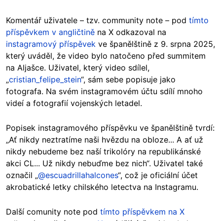
Komentář uživatele – tzv. community note – pod
tímto
příspěvkem v angličtině
na X odkazoval na
instagramový příspěvek
ve španělštině z 9. srpna 2025,
který uváděl, že video bylo natočeno před summitem
na Aljašce. Uživatel, který video sdílel,
„
cristian_felipe_stein
“, sám sebe popisuje jako
fotografa. Na svém instagramovém účtu sdílí mnoho
videí a fotografií vojenských letadel.
Popisek instagramového příspěvku ve španělštině tvrdí:
„Ať nikdy neztratíme naši hvězdu na obloze... A ať už
nikdy nebudeme bez naší trikolóry na republikánské
akci CL... Už nikdy nebuďme bez nich“. Uživatel také
označil „
@escuadrillahalcones
“, což je oficiální účet
akrobatické letky chilského letectva na Instagramu.
Další comunity note pod
tímto příspěvkem na X