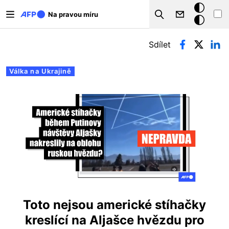
Přejít k hlavnímu obsahu
Tmavý
Na pravou míru
Search
režim
Hlavní záložky
Sdílet
Válka na Ukrajině
Toto nejsou americké stíhačky
kreslící na Aljašce hvězdu pro