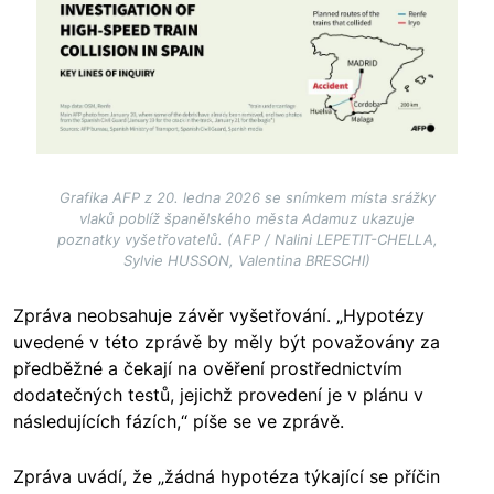
Grafika AFP z 20. ledna 2026 se snímkem místa srážky
vlaků poblíž španělského města Adamuz ukazuje
poznatky vyšetřovatelů. (AFP / Nalini LEPETIT-CHELLA,
Sylvie HUSSON, Valentina BRESCHI)
Zpráva neobsahuje závěr vyšetřování. „Hypotézy
uvedené v této zprávě by měly být považovány za
předběžné a čekají na ověření prostřednictvím
dodatečných testů, jejichž provedení je v plánu v
následujících fázích,“ píše se ve zprávě.
Zpráva uvádí, že „žádná hypotéza týkající se příčin