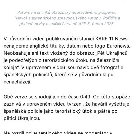
Porovnání snímků obrazovky nepravdivého příspěvku
(vlevo) a autentického zpravodajského vstupu. Pořídila a
přidané prvky označila červeně AFP 5. února 2026.
V původním videu publikovaném stanicí KARE 11 News
nenajdeme anglické titulky, datum nebo logo Euronews.
Neobsahuje ani text vložený do obrazu: „Pět Ukrajinců
je podezřelých z teroristického útoku na železniční
koleje“. V upraveném videu jsou navíc dvě fotografie
španělských policistů, které se v původním klipu
nenacházejí.
Obě verze se shodují jen do času 0:49. Od této stopáže
zaznívá v upraveném videu tvrzení, že havárii vyšetřuje
španělská policie jako teroristický útok a pátrá po
pětici Ukrajinců.
Na rozdíl od autentického videa se moderátor v