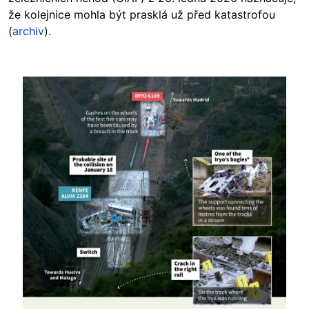
že kolejnice mohla být prasklá už před katastrofou
(
archiv
).
Image