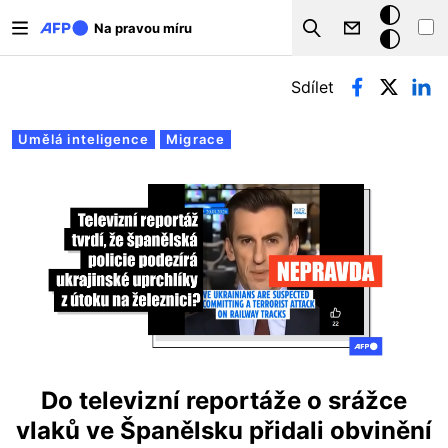
Přejít k hlavnímu obsahu
Tmavý
Na pravou míru
Search
režim
Hlavní záložky
Sdílet
Umělá inteligence
Migrace
Do televizní reportáže o srážce
vlaků ve Španělsku přidali obvinění