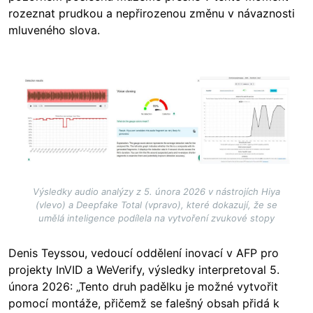
rozeznat prudkou a nepřirozenou změnu v návaznosti
mluveného slova.
Image
Výsledky audio analýzy z 5. února 2026 v nástrojích Hiya
(vlevo) a Deepfake Total (vpravo), které dokazují, že se
umělá inteligence podílela na vytvoření zvukové stopy
Denis Teyssou, vedoucí oddělení inovací v AFP pro
projekty InVID a WeVerify, výsledky interpretoval 5.
února 2026: „Tento druh padělku je možné vytvořit
pomocí montáže, přičemž se falešný obsah přidá k