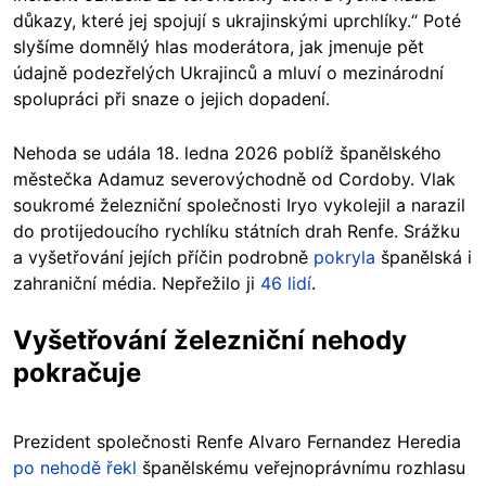
důkazy, které jej spojují s ukrajinskými uprchlíky.“ Poté
slyšíme domnělý hlas moderátora, jak jmenuje pět
údajně podezřelých Ukrajinců a mluví o mezinárodní
spolupráci při snaze o jejich dopadení.
Nehoda se udála 18. ledna 2026 poblíž španělského
městečka Adamuz severovýchodně od Cordoby. Vlak
soukromé železniční společnosti Iryo vykolejil a narazil
do protijedoucího rychlíku státních drah Renfe. Srážku
a vyšetřování jejích příčin podrobně
pokryla
španělská i
zahraniční média. Nepřežilo ji
46 lidí
.
Vyšetřování železniční nehody
pokračuje
Prezident společnosti Renfe Alvaro Fernandez Heredia
po nehodě řekl
španělskému veřejnoprávnímu rozhlasu