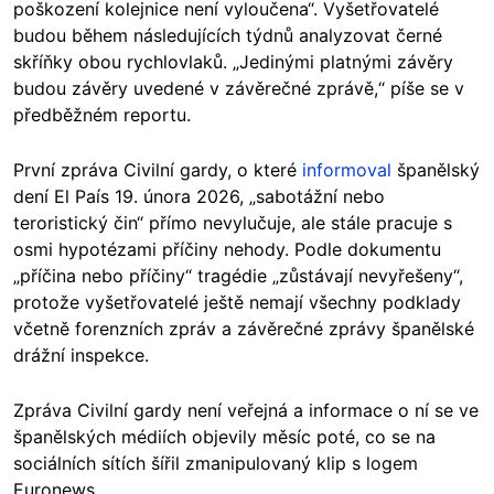
poškození kolejnice není vyloučena“. Vyšetřovatelé
budou během následujících týdnů analyzovat černé
skříňky obou rychlovlaků. „Jedinými platnými závěry
budou závěry uvedené v závěrečné zprávě,“ píše se v
předběžném reportu.
První zpráva Civilní gardy, o které
informoval
španělský
dení El País 19. února 2026, „sabotážní nebo
teroristický čin“ přímo nevylučuje, ale stále pracuje s
osmi hypotézami příčiny nehody. Podle dokumentu
„příčina nebo příčiny“ tragédie „zůstávají nevyřešeny“,
protože vyšetřovatelé ještě nemají všechny podklady
včetně forenzních zpráv a závěrečné zprávy španělské
drážní inspekce.
Zpráva Civilní gardy není veřejná a informace o ní se ve
španělských médiích objevily měsíc poté, co se na
sociálních sítích šířil zmanipulovaný klip s logem
Euronews.