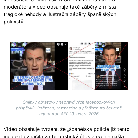
moderátora video obsahuje také záběry z místa
tragické nehody a ilustrační záběry španělských
policistů.
Image
Snímky obrazovky nepravdivých facebookových
příspěvků. Pořízeno, rozmazáno a přeškrtnuto červeně
agenturou AFP 19. února 2026
Video obsahuje tvrzení, že „španělská policie již tento
incident označila za teroristický útok a rychle našla