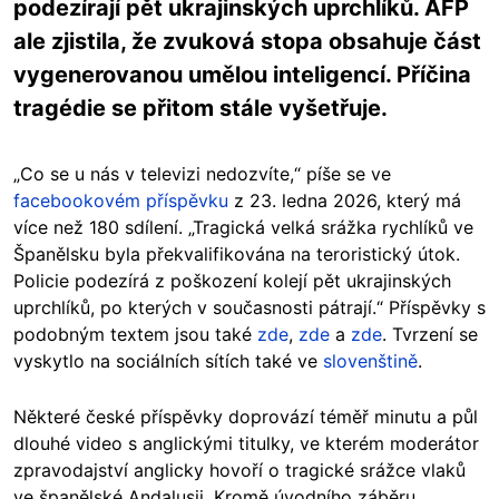
podezírají pět ukrajinských uprchlíků. AFP
ale zjistila, že zvuková stopa obsahuje část
vygenerovanou umělou inteligencí. Příčina
tragédie se přitom stále vyšetřuje.
„Co se u nás v televizi nedozvíte,“ píše se ve
facebookovém příspěvku
z 23. ledna 2026, který má
více než 180 sdílení. „Tragická velká srážka rychlíků ve
Španělsku byla překvalifikována na teroristický útok.
Policie podezírá z poškození kolejí pět ukrajinských
uprchlíků, po kterých v současnosti pátrají.“ Příspěvky s
podobným textem jsou také
zde
,
zde
a
zde
. Tvrzení se
vyskytlo na sociálních sítích také ve
slovenštině
.
Některé české příspěvky doprovází téměř minutu a půl
dlouhé video s anglickými titulky, ve kterém moderátor
zpravodajství anglicky hovoří o tragické srážce vlaků
ve španělské Andalusii. Kromě úvodního záběru