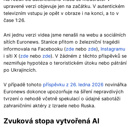
upravené verzi objevuje jen na začátku. V autentickém
televizním vstupu je opět v obraze i na konci, a to v
čase 1:26.
Ani jednu verzi videa jsme nenašli na webu a sociálních
sítích Euronews. Stanice přitom o železniční tragédii
informovala na Facebooku (
zde
nebo
zde
),
Instagramu
i síti X (
zde
nebo
zde
). V žádném z těchto příspěvků se
nezmiňuje hypotéza o teroristickém útoku nebo pátrání
po Ukrajincích.
V případě tohoto
příspěvku z 26. ledna 2026
novinářka
Euronews dokonce upozorňuje na šíření nepravdivých
tvrzení o nehodě včetně spekulací o údajné sabotáži
zahraničními aktéry z Izraele nebo Ruska.
Zvuková stopa vytvořená AI