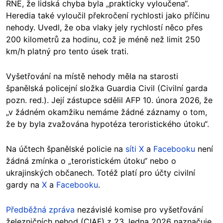
RNE, že lidská chyba byla „prakticky vyloučena“.
Heredia také vyloučil překročení rychlosti jako příčinu
nehody. Uvedl, že oba vlaky jely rychlostí něco přes
200 kilometrů za hodinu, což je méně než limit 250
km/h platný pro tento úsek trati.
Vyšetřování na místě nehody měla na starosti
španělská policejní složka Guardia Civil (Civilní garda
pozn. red.). Její zástupce sdělil AFP 10. února 2026, že
„v žádném okamžiku nemáme žádné záznamy o tom,
že by byla zvažována hypotéza teroristického útoku“.
Na účtech španělské policie na
síti X
a
Facebooku
není
žádná zmínka o „teroristickém útoku“ nebo o
ukrajinských občanech. Totéž platí pro účty civilní
gardy na
X
a
Facebooku
.
Předběžná zpráva
nezávislé komise pro vyšetřování
železničních nehod (CIAF) z 23. ledna 2026 naznačuje,