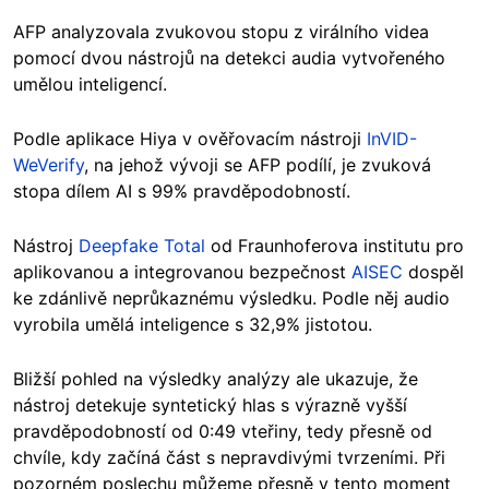
AFP analyzovala zvukovou stopu z virálního videa
pomocí dvou nástrojů na detekci audia vytvořeného
umělou inteligencí.
Podle aplikace Hiya v ověřovacím nástroji
InVID-
WeVerify
, na jehož vývoji se AFP podílí, je zvuková
stopa dílem AI s 99% pravděpodobností.
Nástroj
Deepfake Total
od Fraunhoferova institutu pro
aplikovanou a integrovanou bezpečnost
AISEC
dospěl
ke zdánlivě neprůkaznému výsledku. Podle něj audio
vyrobila umělá inteligence s 32,9% jistotou.
Bližší pohled na výsledky analýzy ale ukazuje, že
nástroj detekuje syntetický hlas s výrazně vyšší
pravděpodobností od 0:49 vteřiny, tedy přesně od
chvíle, kdy začíná část s nepravdivými tvrzeními. Při
pozorném poslechu můžeme přesně v tento moment