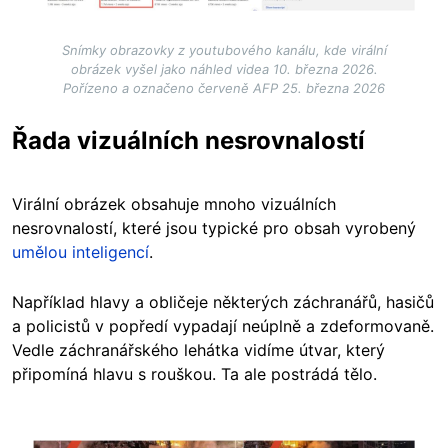
Snímky obrazovky z youtubového kanálu, kde virální
obrázek vyšel jako náhled videa 10. března 2026.
Pořízeno a označeno červeně AFP 25. března 2026
Řada vizuálních nesrovnalostí
Virální obrázek obsahuje mnoho vizuálních
nesrovnalostí, které jsou typické pro obsah vyrobený
umělou inteligencí
.
Například hlavy a obličeje některých záchranářů, hasičů
a policistů v popředí vypadají neúplně a zdeformovaně.
Vedle záchranářského lehátka vidíme útvar, který
připomíná hlavu s rouškou. Ta ale postrádá tělo.