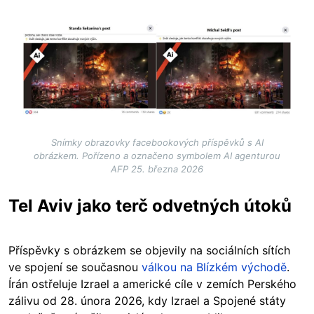
Image
Snímky obrazovky facebookových příspěvků s AI
obrázkem. Pořízeno a označeno symbolem AI agenturou
AFP 25. března 2026
Tel Aviv jako terč odvetných útoků
Příspěvky s obrázkem se objevily na sociálních sítích
ve spojení se současnou
válkou na Blízkém východě
.
Írán ostřeluje Izrael a americké cíle v zemích Perského
zálivu od 28. února 2026, kdy Izrael a Spojené státy