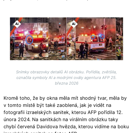
Image
Snímky obrazovky detailů AI obrázku. Pořídila, zvětšila,
označila symboly AI a modrými ovály agentura AFP 25.
března 2026
Kromě toho, že by okna měla mít shodný tvar, měla by
v tomto místě být také zaoblená, jak je vidět na
fotografii izraelských sanitek, kterou AFP pořídila 12.
února 2024. Na sanitkách na virálním obrázku taky
chybí červená Davidova hvězda, kterou vidíme na boku