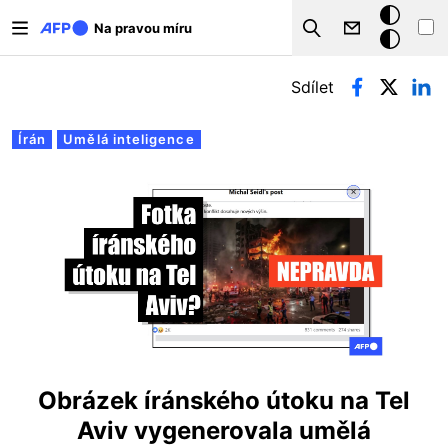
Přejít k hlavnímu obsahu
Tmavý
Na pravou míru
Search
režim
Hlavní záložky
Sdílet
Írán
Umělá inteligence
Obrázek íránského útoku na Tel
Aviv vygenerovala umělá