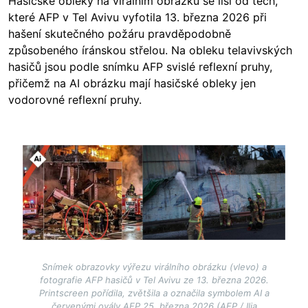
Hasičské obleky na virálním obrázku se liší od těch,
které AFP v Tel Avivu vyfotila 13. března 2026 při
hašení skutečného požáru pravděpodobně
způsobeného íránskou střelou. Na obleku telavivských
hasičů jsou podle snímku AFP svislé reflexní pruhy,
přičemž na AI obrázku mají hasičské obleky jen
vodorovné reflexní pruhy.
Image
Snímek obrazovky výřezu virálního obrázku (vlevo) a
fotografie AFP hasičů v Tel Avivu ze 13. března 2026.
Printscreen pořídila, zvětšila a označila symbolem AI a
červenými ovály AFP 25. března 2026 (AFP / Ilia