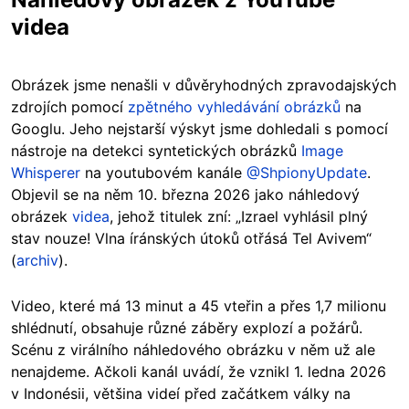
videa
Obrázek jsme nenašli v důvěryhodných zpravodajských
zdrojích pomocí
zpětného vyhledávání obrázků
na
Googlu. Jeho nejstarší výskyt jsme dohledali s pomocí
nástroje na detekci syntetických obrázků
Image
Whisperer
na youtubovém kanále
@ShpionyUpdate
.
Objevil se na něm 10. března 2026 jako náhledový
obrázek
videa
, jehož titulek zní: „Izrael vyhlásil plný
stav nouze! Vlna íránských útoků otřásá Tel Avivem“
(
archiv
).
Video, které má 13 minut a 45 vteřin a přes 1,7 milionu
shlédnutí, obsahuje různé záběry explozí a požárů.
Scénu z virálního náhledového obrázku v něm už ale
nenajdeme. Ačkoli kanál uvádí, že vznikl 1. ledna 2026
v Indonésii, většina videí před začátkem války na