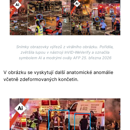
Image
Snímky obrazovky výřezů z virálního obrázku. Pořídila,
zvětšila lupou v nástroji InVID-WeVerify a označila
symbolem AI a modrými ovály AFP 25. března 2026
V obrázku se vyskytují další anatomické anomálie
včetně zdeformovaných končetin.
Image