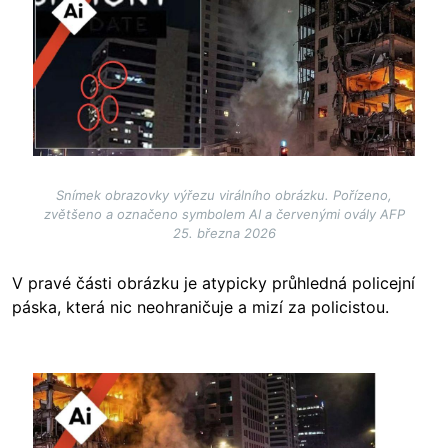
Snímek obrazovky výřezu virálního obrázku. Pořízeno,
zvětšeno a označeno symbolem AI a červenými ovály AFP
25. března 2026
V pravé části obrázku je atypicky průhledná policejní
páska, která nic neohraničuje a mizí za policistou.
Image