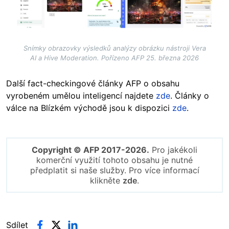
Snímky obrazovky výsledků analýzy obrázku nástroji Vera
AI a Hive Moderation. Pořízeno AFP 25. března 2026
Další fact-checkingové články AFP o obsahu
vyrobeném umělou inteligencí najdete
zde
. Články o
válce na Blízkém východě jsou k dispozici
zde
.
Copyright © AFP 2017-2026.
Pro jakékoli
komerční využití tohoto obsahu je nutné
předplatit si naše služby. Pro více informací
klikněte
zde
.
Sdílet