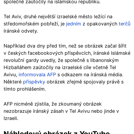
společně zaútočily na islámskou republiku.
Tel Aviv, druhé největší izraelské město ležící na
středomořském pobřeží, je
jedním
z opakovaných
terčů
íránské odvety.
Například dva dny před tím, než se obrázek začal šířit
v českých facebookových příspěvcích, íránské Islámské
revoluční gardy uvedly, že společně s libanonským
Hizballáhem zaútočily na izraelské cíle včetně Tel
Avivu,
informovala AFP
s odkazem na íránská média.
Některé
příspěvky
obrázek zřejmě spojovaly právě s
tímto prohlášením.
AFP nicméně zjistila, že zkoumaný obrázek
nezobrazuje íránský zásah v Tel Avivu nebo jinde v
Izraeli.
Náhledový obrázek z YouTube