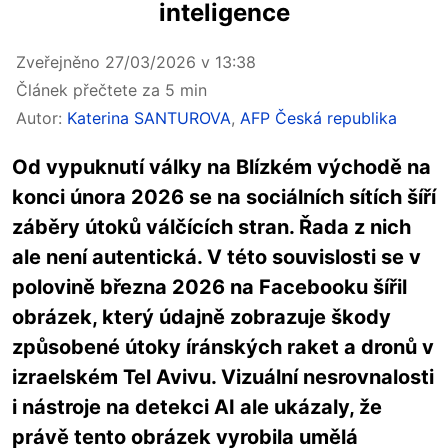
inteligence
Zveřejněno 27/03/2026 v 13:38
Článek přečtete za 5 min
Autor:
Katerina SANTUROVA
,
AFP Česká republika
Od vypuknutí války na Blízkém východě na
konci února 2026 se na sociálních sítích šíří
záběry útoků válčících stran. Řada z nich
ale není autentická. V této souvislosti se v
polovině března 2026 na Facebooku šířil
obrázek, který údajně zobrazuje škody
způsobené útoky íránských raket a dronů v
izraelském Tel Avivu. Vizuální nesrovnalosti
i nástroje na detekci AI ale ukázaly, že
právě tento obrázek vyrobila umělá