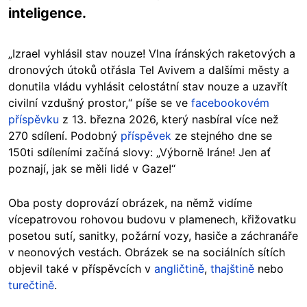
inteligence.
„Izrael vyhlásil stav nouze! Vlna íránských raketových a
dronových útoků otřásla Tel Avivem a dalšími městy a
donutila vládu vyhlásit celostátní stav nouze a uzavřít
civilní vzdušný prostor,“ píše se ve
facebookovém
příspěvku
z 13. března 2026, který nasbíral více než
270 sdílení. Podobný
příspěvek
ze stejného dne se
150ti sdíleními začíná slovy: „Výborně Iráne! Jen ať
poznají, jak se měli lidé v Gaze!“
Oba posty doprovází obrázek, na němž vidíme
vícepatrovou rohovou budovu v plamenech, křižovatku
posetou sutí, sanitky, požární vozy, hasiče a záchranáře
v neonových vestách. Obrázek se na sociálních sítích
objevil také v příspěvcích v
angličtině
,
thajštině
nebo
turečtině
.