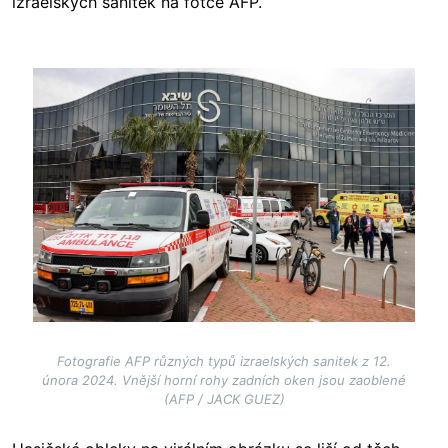
izraelských sanitek na fotce AFP.
Image
Fotografie AFP různých typů izraelských sanitek z 12.
února 2024. Vnější horní rohy zadních oken jsou zaoblené
(AFP / JACK GUEZ)