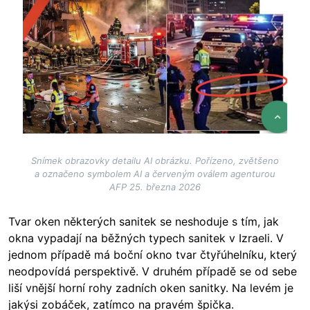
Snímek obrazovky detailu AI obrázku. Pořízeno, zvětšeno
a označeno symbolem AI a červeným oválem agenturou
AFP 25. března 2026
Tvar oken některých sanitek se neshoduje s tím, jak
okna vypadají na běžných typech sanitek v Izraeli. V
jednom případě má boční okno tvar čtyřúhelníku, který
neodpovídá perspektivě. V druhém případě se od sebe
liší vnější horní rohy zadních oken sanitky. Na levém je
jakýsi zobáček, zatímco na pravém špička.