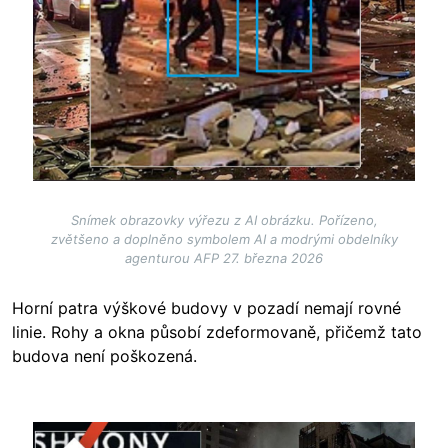
Snímek obrazovky výřezu z AI obrázku. Pořízeno,
zvětšeno a doplněno symbolem AI a modrými obdelníky
agenturou AFP 27. března 2026
Horní patra výškové budovy v pozadí nemají rovné
linie. Rohy a okna působí zdeformovaně, přičemž tato
budova není poškozená.
Image