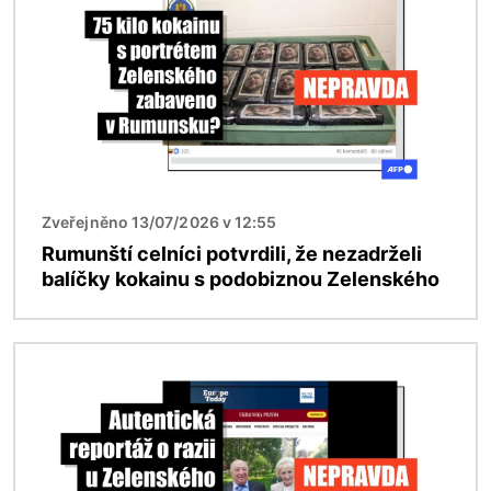
Zveřejněno 13/07/2026 v 12:55
Rumunští celníci potvrdili, že nezadrželi
balíčky kokainu s podobiznou Zelenského
Obrázek