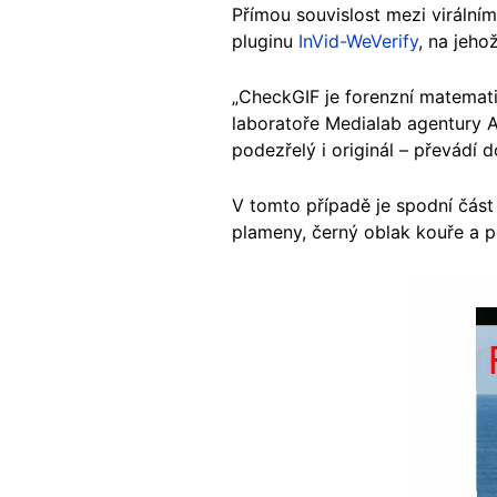
Přímou souvislost mezi virální
pluginu
InVid-WeVerify
, na jeho
„CheckGIF je forenzní matemati
laboratoře Medialab agentury 
podezřelý i originál – převádí
V tomto případě je spodní část
plameny, černý oblak kouře a p