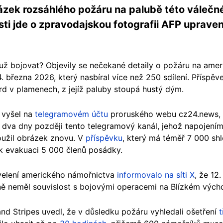
brázek rozsáhlého požáru na palubě této válečné
sti jde o zpravodajskou fotografii AFP uprav
se už bojovat? Objevily se nečekané detaily o požáru na amer
. března 2026, který nasbíral více než 250 sdílení. Přísp
ord v plamenech, z jejíž paluby stoupá hustý dým.
 vyšel na
telegramovém účtu
proruského webu cz24.news, n
 dva dny později tento telegramový kanál, jehož napojení
oužil obrázek znovu. V
příspěvku
, který má téměř 7 000 shl
 k evakuaci 5 000 členů posádky.
 velení amerického námořnictva
informovalo na síti X
, že 12
jně neměl souvislost s bojovými operacemi na Blízkém výc
nd Stripes uvedl, že v důsledku požáru vyhledali ošetření
t