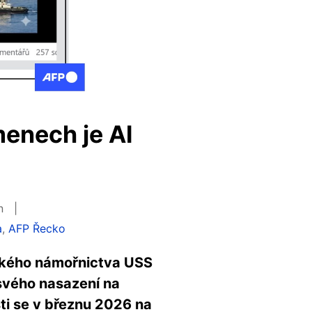
menech je AI
in
a
,
AFP Řecko
ického námořnictva USS
 svého nasazení na
sti se v březnu 2026 na