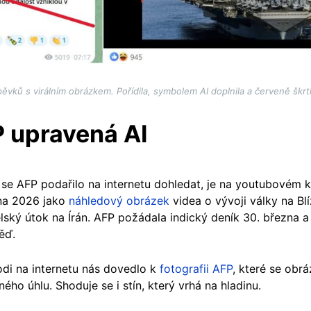
ěvků s virálním obrázkem. Pořídila, symbolem AI doplnila a červeně škr
P upravená AI
ý se AFP podařilo na internetu dohledat, je na youtubovém 
zna 2026 jako
náhledový obrázek
videa o vývoji války na B
lský útok na Írán. AFP požádala indický deník 30. března a
věď.
odi na internetu nás dovedlo k
fotografii AFP
, které se obr
ého úhlu. Shoduje se i stín, který vrhá na hladinu.