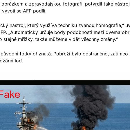
m obrázkem a zpravodajskou fotografií potvrdil také nástr
ž vývoji se AFP podílí.
cký nástroj, který využívá techniku zvanou homografie,“ u
AFP. „Automaticky určuje body podobnosti mezi dvěma obr
 do stejné mřížky, takže můžeme vidět všechny změny.“
 původní fotky oříznutá. Pobřeží bylo odstraněno, zatímco
ožární loď.