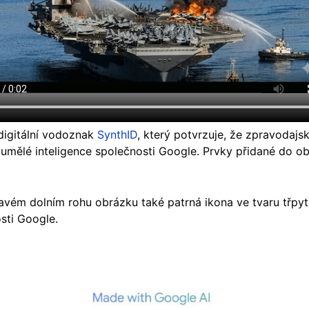
digitální vodoznak
SynthID
, který potvrzuje, že zpravodajs
umělé inteligence společnosti Google. Prvky přidané do o
ravém dolním rohu obrázku také patrná ikona ve tvaru třpy
sti Google.