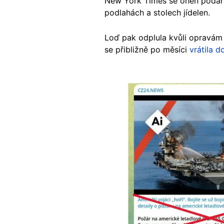
New York Times se oheň podaři
podlahách a stolech jídelen.
Loď pak odplula kvůli opravám
se přibližně po měsíci
vrátila 
Image