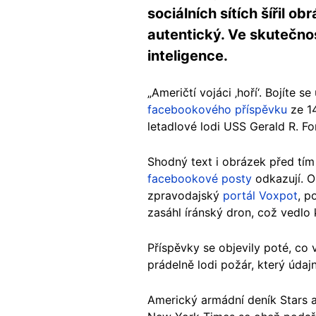
sociálních sítích šířil o
autentický. Ve skutečno
inteligence.
„Američtí vojáci ‚hoří‘. Bojíte 
facebookového příspěvku
ze 14
letadlové lodi USS Gerald R. F
Shodný text i obrázek před tím
facebookové posty
odkazují. O
zpravodajský
portál Voxpot
, p
zasáhl íránský dron, což vedlo
Příspěvky se objevily poté, co
prádelně lodi požár, který úda
Americký armádní deník Stars a