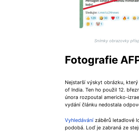
Snímky obrazovky přísp
Fotografie AF
Nejstarší výskyt obrázku, kter
of India. Ten ho použil 12. bře
února rozpoutal americko-izrae
vydání článku nedostala odpo
Vyhledávání
záběrů letadlové l
podobá. Loď je zabraná ze stejn