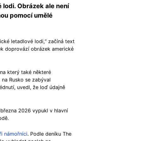
 lodi. Obrázek ale není
enou pomocí umělé
ické letadlové lodi,“ začíná text
ěvek doprovází obrázek americké
a který také některé
m na Rusko se zabýval
édnutí, uvedl, že loď údajně
. března 2026 vypukl v hlavní
hodě.
ři námořníci
. Podle deníku The