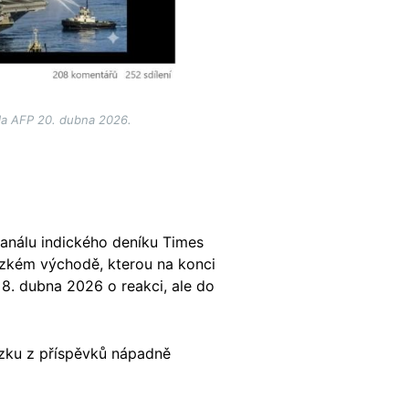
tla AFP 20. dubna 2026.
kanálu indického deníku Times
lízkém východě, kterou na konci
 8. dubna 2026 o reakci, ale do
ázku z příspěvků nápadně