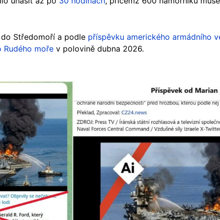
lo uhasit až po
30 hodinách
, přičemž 600 námořníků muse
 do Středomoří a podle
příspěvku amerického armádního ve
do Rudého moře
v polovině dubna 2026.