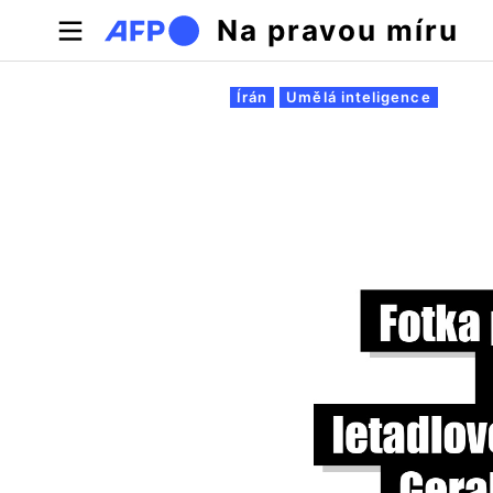
Přejít k hlavnímu obsahu
Na pravou míru
Hlavní záložky
Írán
Umělá inteligence