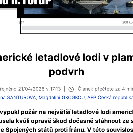
rické letadlové lodi v pla
podvrh
Článek přečtete za 4 m
řejněno 21/04/2026 v 17:13
rina SANTUROVA
,
Magdalini GKOGKOU
,
AFP Česká republik
vypukl požár na největší letadlové lodi amer
musela kvůli opravě škod dočasně stáhnout ze
 Spojených států proti Íránu. V této souvislo