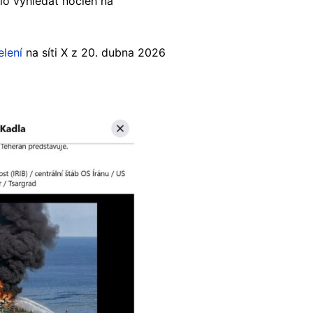
lo vyhledat nocleh na
lení
na síti X z 20. dubna 2026