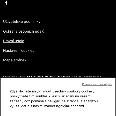
Uživatelské podmínky
Ochrana osobních údajů
Právní údaje
Nastavení cookies
Mapa stránek
Copyright © AFP 2017-2026. Veškerá práva vyhrazena.
Uživatelé mají přístup k těmto webovým stránkám a mohou
Pokračovat bez přijetí
využívat funkce sdílení pro osobní, soukromé a nekomerční
účely. Jakékoliv jiné použití, zvláště pro reprodukci, komunikaci
Když kliknete na „Přijmout všechny soubory cookie“,
s veřejností či distribuci obsahu této stránky, ať již celé či jejích
poskytnete tím souhlas k jejich ukládání na vašem
částí, pro jakýkoliv jiný účel a/nebo jakýmkoliv jiným způsobem
zařízení, což pomáhá s navigací na stránce, s analýzou
bez specifické licence podepsané AFP je přísně zakázáno.
využití dat a s našimi marketingovými snahami.
Obsah zobrazený nebo zahrnutý prostřednictvím
hypertextových odkazů v článcích AFP Na pravou míru bude
poskytnut pouze v rozsahu nutném k ověření příslušných