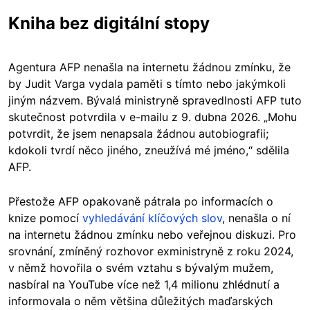
Kniha bez digitální stopy
Agentura AFP nenašla na internetu žádnou zmínku, že
by Judit Varga vydala paměti s tímto nebo jakýmkoli
jiným názvem. Bývalá ministryně spravedlnosti AFP tuto
skutečnost potvrdila v e-mailu z 9. dubna 2026. „Mohu
potvrdit, že jsem nenapsala žádnou autobiografii;
kdokoli tvrdí něco jiného, zneužívá mé jméno,“ sdělila
AFP.
Přestože AFP opakovaně pátrala po informacích o
knize pomocí
vyhledávání klíčových slov
, nenašla o ní
na internetu žádnou zmínku nebo veřejnou diskuzi. Pro
srovnání, zmíněný rozhovor exministryně z roku 2024,
v němž hovořila o svém vztahu s bývalým mužem,
nasbíral na YouTube více než 1,4 milionu zhlédnutí a
informovala o něm většina důležitých maďarských