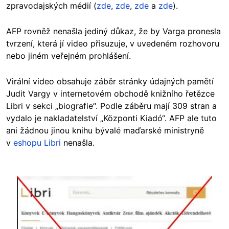
zpravodajských médií (
zde
,
zde
,
zde
a
zde
).
AFP rovněž nenašla jediný důkaz, že by Varga pronesla
tvrzení, která jí video přisuzuje, v uvedeném rozhovoru
nebo jiném veřejném prohlášení.
Virální video obsahuje záběr stránky údajných pamětí
Judit Vargy v internetovém obchodě knižního řetězce
Libri v sekci „biografie“. Podle záběru mají 309 stran a
vydalo je nakladatelství „Központi Kiadó“. AFP ale tuto
ani žádnou jinou knihu bývalé maďarské ministryně
v
eshopu Libri
nenašla.
Image