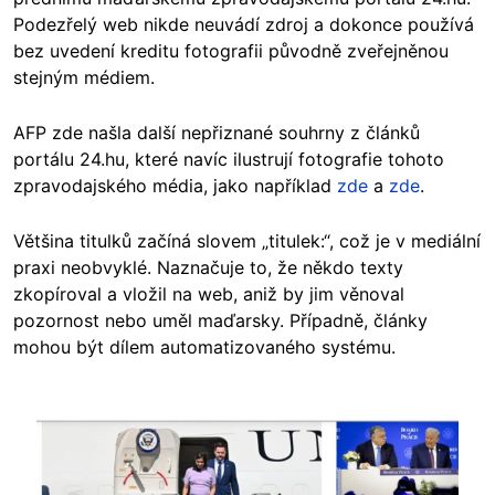
Podezřelý web nikde neuvádí zdroj a dokonce používá
bez uvedení kreditu fotografii původně zveřejněnou
stejným médiem.
AFP zde našla další nepřiznané souhrny z článků
portálu 24.hu, které navíc ilustrují fotografie tohoto
zpravodajského média, jako například
zde
a
zde
.
Většina titulků začíná slovem „titulek:“, což je v mediální
praxi neobvyklé. Naznačuje to, že někdo texty
zkopíroval a vložil na web, aniž by jim věnoval
pozornost nebo uměl maďarsky. Případně, články
mohou být dílem automatizovaného systému.
Image