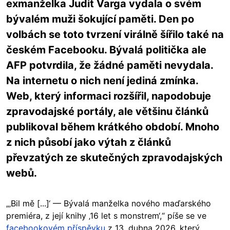
exmanželka Judit Varga vydala o svém
bývalém muži šokující paměti. Den po
volbách se toto tvrzení virálně šířilo také na
českém Facebooku. Bývalá politička ale
AFP potvrdila, že žádné paměti nevydala.
Na internetu o nich není jediná zmínka.
Web, který informaci rozšířil, napodobuje
zpravodajské portály, ale většinu článků
publikoval během krátkého období. Mnoho
z nich působí jako výtah z článků
převzatých ze skutečných zpravodajských
webů.
„‚Bil mě [...]‘ — Bývalá manželka nového maďarského
premiéra, z její knihy ‚16 let s monstrem‘,“ píše se ve
facebookovém příspěvku
z 13. dubna 2026, který