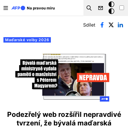
Přejít k hlavnímu obsahu
Tmavý
Na pravou míru
Search
režim
Hlavní záložky
Sdílet
Maďarské volby 2026
Podezřelý web rozšířil nepravdivé
tvrzení, že bývalá maďarská