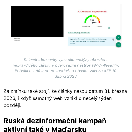
Image
Snímek obrazovky výsledku analýzy obrázku z
nepravdivého článku v ověřovacím nástroji InVid-WeVerify.
Pořídila a z důvodu nevhodného obsahu zakryla AFP 10.
dubna 2026.
Za zmínku také stojí, že články nesou datum 31. března
2026, i když samotný web vznikl o necelý týden
později.
Ruská dezinformační kampaň
aktivní také v Maďarsku