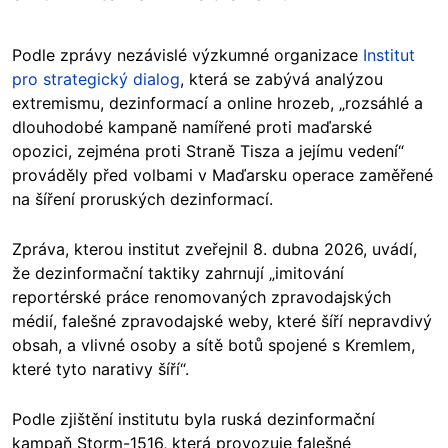
Podle zprávy nezávislé výzkumné organizace
Institut
pro strategický dialog
, která se zabývá analýzou
extremismu, dezinformací a online hrozeb, „rozsáhlé a
dlouhodobé kampaně namířené proti maďarské
opozici, zejména proti Straně Tisza a jejímu vedení“
prováděly před volbami v Maďarsku operace zaměřené
na šíření proruských dezinformací.
Zpráva, kterou institut zveřejnil 8. dubna 2026, uvádí,
že dezinformační taktiky zahrnují „imitování
reportérské práce renomovaných zpravodajských
médií, falešné zpravodajské weby, které šíří nepravdivý
obsah, a vlivné osoby a sítě botů spojené s Kremlem,
které tyto narativy šíří“.
Podle zjištění institutu byla ruská dezinformační
kampaň Storm-1516, která provozuje falešné