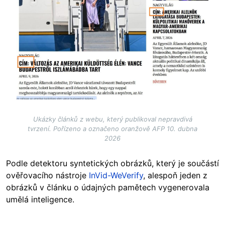
Ukázky článků z webu, který publikoval nepravdivá
tvrzení. Pořízeno a označeno oranžově AFP 10. dubna
2026
Podle detektoru syntetických obrázků, který je součástí
ověřovacího nástroje
InVid-WeVerify
, alespoň jeden z
obrázků v článku o údajných pamětech vygenerovala
umělá inteligence.