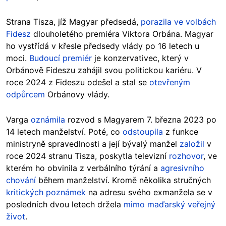
Strana Tisza, jíž Magyar předsedá,
porazila ve volbách
Fidesz
dlouholetého premiéra Viktora Orbána. Magyar
ho vystřídá v křesle předsedy vlády po 16 letech u
moci.
Budoucí premiér
je konzervativec, který v
Orbánově Fideszu zahájil svou politickou kariéru. V
roce 2024 z Fideszu odešel a stal se
otevřeným
odpůrcem
Orbánovy vlády.
Varga
oznámila
rozvod s Magyarem 7. března 2023 po
14 letech manželství. Poté, co
odstoupila
z funkce
ministryně spravedlnosti a její bývalý manžel
založil
v
roce 2024 stranu Tisza, poskytla televizní
rozhovor
, ve
kterém ho obvinila z verbálního týrání a
agresivního
chování
během manželství. Kromě několika stručných
kritických poznámek
na adresu svého exmanžela se v
posledních dvou letech držela
mimo maďarský veřejný
život
.