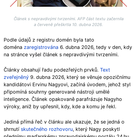
Článek s nepravdivými tvrzeními. AFP část textu začernila
a červeně přeškrtla 10. dubna 2026.
Podle údajů z registru domén byla tato
doména
zaregistrována
6. dubna 2026, tedy v den, kdy
na stránce vyšel článek s nepravdivými tvrzeními.
Články obsahují řadu podezřelých prvků.
Text
zveřejněný
9. dubna 2026, který se věnuje opozičnímu
kandidátovi Ervinu Nagyovi, začíná úvodem, jehož styl
připomíná souhrny generované nástroji umělé
inteligence. Článek opakovaně parafrázuje Nagyho
výroky, aniž by upřesnil, kdy, kde a komu je řekl.
Jediná přímá řeč v článku ale ukazuje, že se jedná o
shrnutí
skutečného rozhovoru
, který Nagy poskytl
přednímu maďarskému zpravodajskému portálu 24.hu.