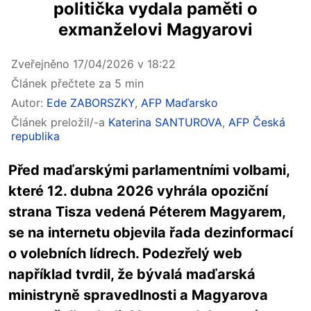
politička vydala paměti o
exmanželovi Magyarovi
Zveřejněno 17/04/2026 v 18:22
Článek přečtete za 5 min
Autor:
Ede ZABORSZKY
,
AFP Maďarsko
Článek preložil/-a
Katerina SANTUROVA
,
AFP Česká
republika
Před maďarskými parlamentními volbami,
které 12. dubna 2026 vyhrála opoziční
strana Tisza vedená Péterem Magyarem,
se na internetu objevila řada dezinformací
o volebních lídrech. Podezřelý web
například tvrdil, že bývalá maďarská
ministryně spravedlnosti a Magyarova