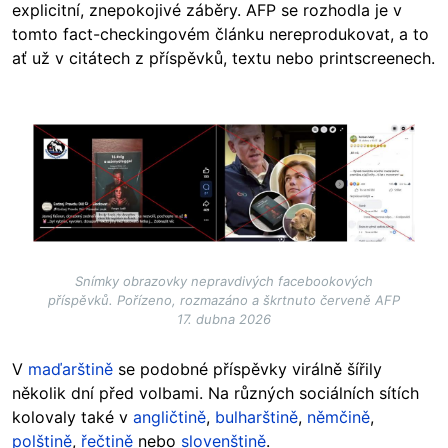
explicitní, znepokojivé záběry. AFP se rozhodla je v
tomto fact-checkingovém článku nereprodukovat, a to
ať už v citátech z příspěvků, textu nebo printscreenech.
Image
Snímky obrazovky nepravdivých facebookových
příspěvků. Pořízeno, rozmazáno a škrtnuto červeně AFP
17. dubna 2026
V
maďarštině
se podobné příspěvky virálně šířily
několik dní před volbami. Na různých sociálních sítích
kolovaly také v
angličtině
,
bulharštině
,
němčině
,
polštině
,
řečtině
nebo
slovenštině
.