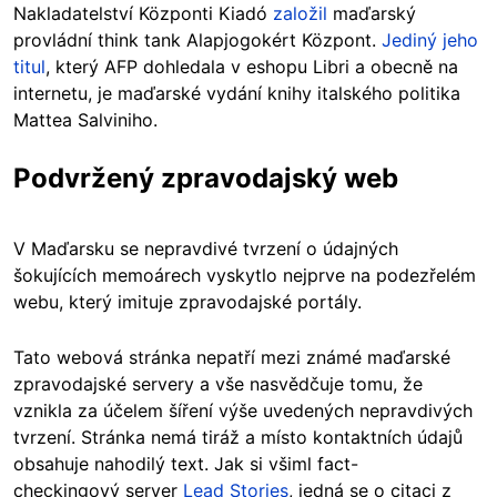
Nakladatelství Központi Kiadó
založil
maďarský
provládní think tank Alapjogokért Központ.
Jediný jeho
titul
, který AFP dohledala v eshopu Libri a obecně na
internetu, je maďarské vydání knihy italského politika
Mattea Salviniho.
Podvržený zpravodajský web
V Maďarsku se nepravdivé tvrzení o údajných
šokujících memoárech vyskytlo nejprve na podezřelém
webu, který imituje zpravodajské portály.
Tato webová stránka nepatří mezi známé maďarské
zpravodajské servery a vše nasvědčuje tomu, že
vznikla za účelem šíření výše uvedených nepravdivých
tvrzení. Stránka nemá tiráž a místo kontaktních údajů
obsahuje nahodilý text. Jak si všiml fact-
checkingový server
Lead Stories
, jedná se o citaci z