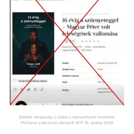
Snímek obrazovky z videa s nepravdivými tvrzeními.
Pořízeno a škrtnuto červeně AFP 10. dubna 2026