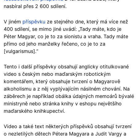
nasbíral přes 2 600 sdílení.
V jiném
příspěvku
ze stejného dne, který má více než
400 sdílení, se mimo jiné uvádí: „Tady máte, kdo je
Péter Magyar, co je to za sionistu a vraha. Tady máte
přímo od jeho manželky řečeno, co je to za
[vulgarismus].“
Tento i další příspěvky obsahují anglicky otitulkované
video s českým nebo maďarským robotickým
komentářem, který obsahuje tvrzení o Magyarově
alkoholismu a z něj vyplývajícím násilném chování. Na
záběrech je například obálka údajných memoárů bývalé
ministryně nebo stránka knihy v eshopu největšího
maďarského knihkupectví.
Video a také text některých příspěvků obsahují tvrzení
o nezletilých dětech Pétera Magyara a Judit Vargy a