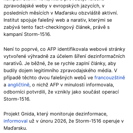
zpravodajské weby v evropských jazycích, v
posledních měsících v Maďarsku obzvláště aktivní.
Institut spojuje falešný web a narativ, kterými se
zabývá tento fact-checkingový článek, právě s
kampaní Storm-1516.
Není to poprvé, co AFP identifikovala webové stránky
vytvořené výhradně za účelem šíření dezinformačních
narativů. Je běžné, že se rychle zaplní články, aby
budily dojem legitimního zpravodajského média. V
případě těchto dvou falešných webů ve
francouzštině
a
angličtině
, o nichž AFP v minulosti informovala,
odborníci potvrdili, že vznikly jako součást operací
Storm-1516.
Projekt Gnida, který monitoruje dezinformace,
informoval
už v únoru 2026, že Storm-1516 operuje v
Maďarsku.