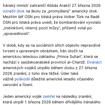
Íránský ministr zahraničí Abbás Arakčí 27. března 2026
označil útok
na školu za „promyšlený“ americký útok.
Mezitím šéf OSN pro lidská práva Volker Türk na Radě
OSN pro lidská práva uvedl, že bombardování vyvolalo
„instinktivní, niterný pocit hrůzy“, přičemž volal po
„spravedlnosti“.
V době, kdy se na sociálních sítích objevilo nepravdivé
tvrzení s upraveným obrázkem, Írán útočil na
americkou leteckou základnu „Prince Sultan“, která se
nachází v saúdskoarabské provincii al-Chardž.
Dvanáct
amerických vojáků utrpělo během útoku z 27. března
2026 zranění, z toho dva těžké. Úder také
vážně
poškodil
důležité americké letadlo včasného
varování a řízení.
Jeden americký voják
zemřel
na následky zranění,
která utrpěl 1. března 2026 během dřívějšího íránského