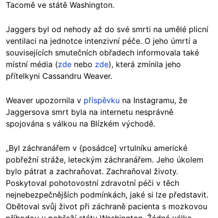
Tacomě ve státě Washington.
Jaggers byl od nehody až do své smrti na umělé plicní
ventilaci na jednotce intenzivní péče. O jeho úmrtí a
souvisejících smutečních obřadech informovala také
místní média (
zde
nebo
zde
), která zmínila jeho
přítelkyni Cassandru Weaver.
Weaver upozornila v
příspěvku
na Instagramu, že
Jaggersova smrt byla na internetu nesprávně
spojována s válkou na Blízkém východě.
„Byl záchranářem v {posádce] vrtulníku americké
pobřežní stráže, leteckým záchranářem. Jeho úkolem
bylo pátrat a zachraňovat. Zachraňoval životy.
Poskytoval pohotovostní zdravotní péči v těch
nejnebezpečnějších podmínkách, jaké si lze představit.
Obětoval svůj život při záchraně pacienta s mozkovou