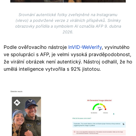
Srovnání autentické fotky zveřejněné na Instagramu
(vlevo) a podvržené verze z virálních příspěvků. Snímky
obrazovky pořídila a symbolem AI označila AFP 9. dubna
2026.
Podle ověřovacího nástroje
InVID-WeVerify
, vyvinutého
ve spolupráci s AFP, je velmi vysoká pravděpodobnost,
že virální obrázek není autentický. Nástroj odhalil, že ho
umělá inteligence vytvořila s 92% jistotou.
Image