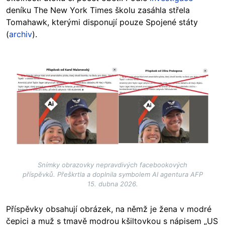
deníku The New York Times školu zasáhla střela
Tomahawk, kterými disponují pouze Spojené státy
(
archiv
).
Image
Snímky obrazovky nepravdivých facebookových
příspěvků. Přeškrtla a doplnila symbolem AI agentura AFP
15. dubna 2026.
Příspěvky obsahují obrázek, na němž je žena v modré
čepici a muž s tmavě modrou kšiltovkou s nápisem „US