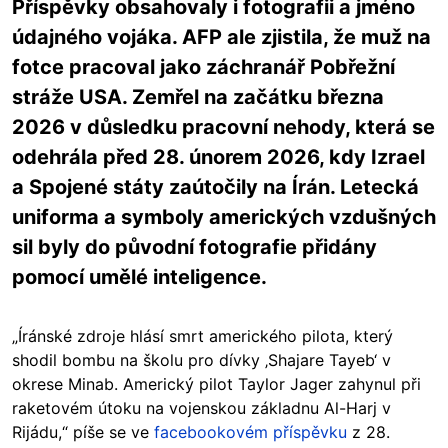
Příspěvky obsahovaly i fotografii a jméno
údajného vojáka. AFP ale zjistila, že muž na
fotce pracoval jako záchranář Pobřežní
stráže USA. Zemřel na začátku března
2026 v důsledku pracovní nehody, která se
odehrála před 28. únorem 2026, kdy Izrael
a Spojené státy zaútočily na Írán. Letecká
uniforma a symboly amerických vzdušných
sil byly do původní fotografie přidány
pomocí umělé inteligence.
„Íránské zdroje hlásí smrt amerického pilota, který
shodil bombu na školu pro dívky ‚Shajare Tayeb‘ v
okrese Minab. Americký pilot Taylor Jager zahynul při
raketovém útoku na vojenskou základnu Al-Harj v
Rijádu,“ píše se ve
facebookovém příspěvku
z 28.