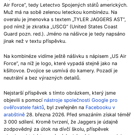
Air Force“, tedy Letectvo Spojených států amerických.
Muž má na sobě zelenou leteckou kombinézu. Na
overalu je jmenovka s textem „TYLER JAGGERS AST“,
pod nímž je zkratka „USCG“ (United States Coast
Guard pozn. red.). Jméno na nášivce je tedy napsáno
jinak než v textu příspěvku.
Na kombinéze vidíme ještě nášivku s nápisem „US Air
Force“, na níž je logo, které vypadá stejně jako na
kšiltovce. Dvojice se usmívá do kamery. Pozadí je
neutrální a bez výrazných detailů.
Nejstarší příspěvek s tímto obrázkem, který jsme
objevili s pomocí
nástroje společnosti Google pro
ověřovatele faktů
, byl zveřejněn na
Facebooku v
arabštině
28. března 2026. Před smazáním získal téměř
3 000 sdílení. Kromě tvrzení, že Jaggers je údajně
zodpovědný za útok na dívčí školu, příspěvek