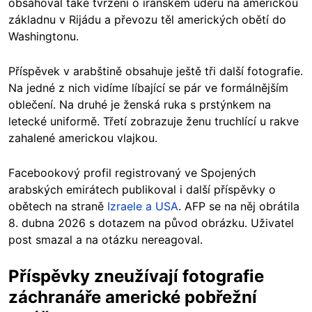
obsahoval také tvrzení o íránském úderu na americkou
základnu v Rijádu a převozu těl amerických obětí do
Washingtonu.
Příspěvek v arabštině obsahuje ještě tři další fotografie.
Na jedné z nich vidíme líbající se pár ve formálnějším
oblečení. Na druhé je ženská ruka s prstýnkem na
letecké uniformě. Třetí zobrazuje ženu truchlící u rakve
zahalené americkou vlajkou.
Facebookový profil registrovaný ve Spojených
arabských emirátech publikoval i další příspěvky o
obětech na straně
Izraele a USA
. AFP se na něj obrátila
8. dubna 2026 s dotazem na původ obrázku. Uživatel
post smazal a na otázku nereagoval.
Příspěvky zneužívají fotografie
záchranáře americké pobřežní