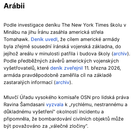
Arábii
Podle investigace deníku The New York Times školu v
Minábu na jihu Íránu zasáhla americká střela
Tomahawk.
Deník uvedl
, že cílem americké armády
byla zřejmě sousední íránská vojenská základna, do
jejíhož areálu v minulosti patřila i budova školy (
archiv
).
Podle předběžných závěrů amerických vojenských
vyšetřovatelů, které
deník zveřejnil
11. března 2026,
armáda pravděpodobně zaměřila cíl na základě
zastaralých informací (
archiv
).
Mluvčí Úřadu vysokého komisaře OSN pro lidská práva
Ravina Šamdasani
vyzvala
k „rychlému, nestrannému a
důkladnému vyšetření“ okolností incidentu a
připomněla, že bombardování civilních objektů může
být považováno za „válečné zločiny“.