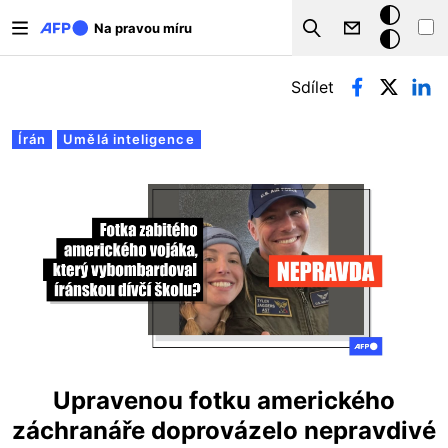
Přejít k hlavnímu obsahu
Tmavý
Na pravou míru
Search
režim
Hlavní záložky
Sdílet
Írán
Umělá inteligence
Upravenou fotku amerického
záchranáře doprovázelo nepravdivé