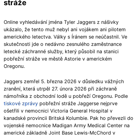
stráže
Online vyhledávání jména Tyler Jaggers z nášivky
ukázalo, že tento muž nebyl ani vojákem ani pilotem
amerického letectva. Války s Íránem se neúčastnil. Ve
skutečnosti jde o nedávno zesnulého zaměstnance
letecké záchranné služby, který působil na stanici
pobřežní stráže ve městě Astorie v americkém
Oregonu.
Jaggers zemřel 5. března 2026 v důsledku vážných
zranění, která utrpěl 27. února 2026 při záchraně
námořníka z obchodní lodě u pobřeží Oregonu. Podle
tiskové zprávy
pobřežní stráže Jaggerse nejprve
ošetřili v nemocnici Victoria General Hospital v
kanadské provincii Britská Kolumbie. Pak ho převezli do
vojenské nemocnice Madigan Army Medical Center na
americké základně Joint Base Lewis-McChord v