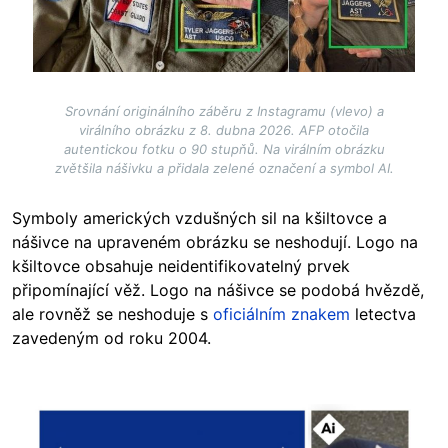
Srovnání originálního záběru z Instagramu (vlevo) a
virálního obrázku z 8. dubna 2026. AFP otočila
autentickou fotku o 90 stupňů. Na virálním obrázku
zvětšila nášivku a přidala zelené označení a symbol AI.
Symboly amerických vzdušných sil na kšiltovce a
nášivce na upraveném obrázku se neshodují. Logo na
kšiltovce obsahuje neidentifikovatelný prvek
připomínající věž. Logo na nášivce se podobá hvězdě,
ale rovněž se neshoduje s
oficiálním znakem
letectva
zavedeným od roku 2004.
Image