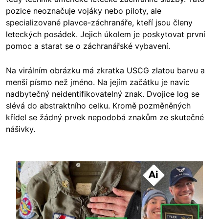
pozice neoznačuje vojáky nebo piloty, ale
specializované plavce-záchranáře, kteří jsou členy
leteckých posádek. Jejich úkolem je poskytovat první
pomoc a starat se o záchranářské vybavení.
Na virálním obrázku má zkratka USCG zlatou barvu a
menší písmo než jméno. Na jejím začátku je navíc
nadbytečný neidentifikovatelný znak. Dvojice log se
slévá do abstraktního celku. Kromě pozměněných
křídel se žádný prvek nepodobá znakům ze skutečné
nášivky.
Image