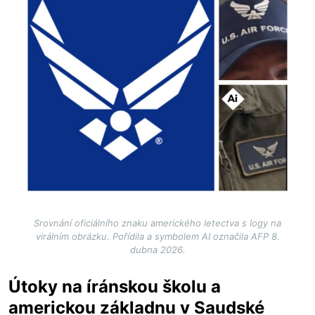
Srovnání oficiálního znaku amerického letectva s logy na
virálním obrázku. Pořídila a symbolem AI označila AFP 8.
dubna 2026.
Útoky na íránskou školu a
americkou základnu v Saudské