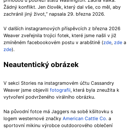
příhodou u pobřeží státu Washington. Žádná válka.
Žádný konflikt. Jen člověk, který dal vše, co měl, aby
zachránil jiný život,“ napsala 29. března 2026.
V dalších instagramových příspěvcích z března 2026
Weaver zveřejnila trojici fotek, které jsme našli v již
zmíněném facebookovém postu v arabštině (
zde
,
zde
a
zde
).
Neautentický obrázek
V sekci Stories na instagramovém účtu Cassandry
Weaver jsme objevili
fotografii
, která byla zneužita k
vytvoření podvrženého virálního obrázku.
Na původní fotce má Jaggers na sobě kšiltovku s
logem westernové značky
American Cattle Co.
a
sportovní mikinu výrobce outdoorového oblečení