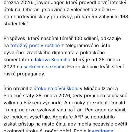
března 2026. „Taylor Jager, který provedl první letecký
útok na Teherán, je obviněn z válečného zločinu –
bombardování školy pro dívky, při kterém zahynulo 168
studentek.“
Příspěvek, který nasbíral téměř 100 sdílení, odkazuje
na
totožný post v ruštině
z telegramového účtu
bývalého izraelského diplomata a politického
komentátora
Jakova Kedmiho
, který je od 25. února
2023 na
sankčním seznamu
Evropské unie kvůli šíření
ruské propagandy.
Írán obvinil z
útoku na dívčí školu
v Minábu Izrael a
Spojené státy 28. února 2026, tedy první den současné
války na Blízkém východě. Americký prezident Donald
Trump nejprve svaloval vinu na Írán. Pentagon oznámil,
že incident vyšetřuje. Agentuře AFP se nepodařilo
získat přístup na místo činu, aby mohla nezávisle ověřit
okolnosti útoku či počet obětí. Podle
investigace