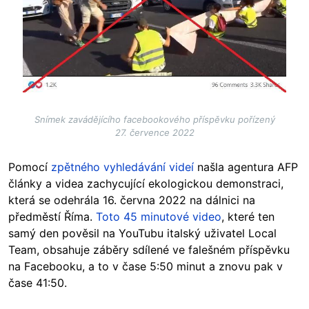
Snímek zavádějícího facebookového příspěvku pořízený
27. července 2022
Pomocí
zpětného vyhledávání videí
našla agentura AFP
články a videa zachycující ekologickou demonstraci,
která se odehrála 16. června 2022 na dálnici na
předměstí Říma.
Toto 45 minutové video
, které ten
samý den pověsil na YouTubu italský uživatel Local
Team, obsahuje záběry sdílené ve falešném příspěvku
na Facebooku, a to v čase 5:50 minut a znovu pak v
čase 41:50.