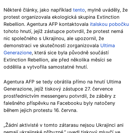
Některé články, jako například
tento
, mylně uváděly, že
protest organizovala ekologická skupina Extinction
Rebellion. Agentura AFP kontaktovala
italskou pobočku
tohoto hnutí, jejíž zástupce potvrdil, že protest nemá
nic společného s Ukrajinou, ale upozornil, že
demonstraci ve skutečnosti zorganizovala
Ultima
Generazione
, která sice byla původně součástí
Extinction Rebellion, ale před několika měsíci se
oddělila a vytvořila samostatné hnutí.
Agentura AFP se tedy obrátila přímo na hnutí Ultima
Generazione, jejíž tiskový zástupce 27. července
prostřednictvím messengeru potvrdil, že záběry z
falešného příspěvku na Facebooku byly natočeny
během jejich protestu 16. června.
„Žádní aktivisté v tomto zátarasu nejsou Ukrajinci ani
nemají ukrajinské příbuzné,” uvedl tiskový mluvčí ve