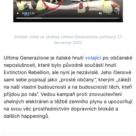
Snímek videa ze stránky Ultima Generazione pořízený 27.
července 2022
Ultima Generazione je italské hnutí
volající
po občanské
neposlušnosti, které bylo původně součástí hnutí
Extinction Rebellion, ale nyní je nezávislé. Jeho členové
sami sebe popisují jako „prosté občany”, kterým „záleží
na naší vlastní budoucnosti a na budoucnosti těch, kteří
přijdou po nás”. Vedou kampaň proti znovuotevření
uhelných elektráren a těžbě zemního plynu a upozorňují
na svou věc prostřednictvím dopravních blokád a
dalších happeningů.