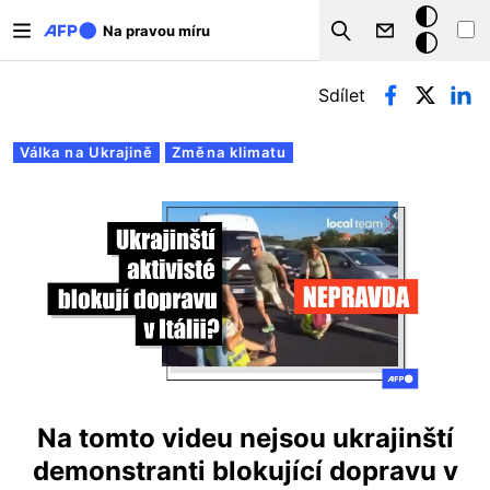
Přejít k hlavnímu obsahu
Tmavý
Na pravou míru
Search
režim
Hlavní záložky
Sdílet
Válka na Ukrajině
Změna klimatu
Na tomto videu nejsou ukrajinští
demonstranti blokující dopravu v