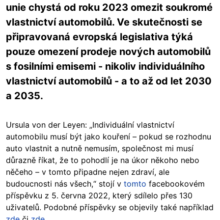
unie chystá od roku 2023 omezit soukromé
vlastnictví automobilů. Ve skutečnosti se
připravovaná evropská legislativa týká
pouze omezení prodeje nových automobilů
s fosilními emisemi - nikoliv individuálního
vlastnictví automobilů - a to až od let 2030
a 2035.
Ursula von der Leyen: „Individuální vlastnictví
automobilu musí být jako kouření – pokud se rozhodnu
auto vlastnit a nutně nemusím, společnost mi musí
důrazně říkat, že to pohodlí je na úkor někoho nebo
něčeho – v tomto připadne nejen zdraví, ale
budoucnosti nás všech,“ stojí v
tomto
facebookovém
příspěvku z 5. června 2022, který sdílelo přes 130
uživatelů. Podobné příspěvky se objevily také například
zde
či
zde
.