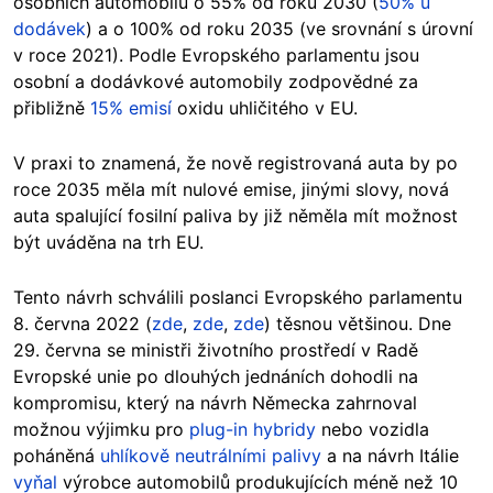
osobních automobilů o 55% od roku 2030 (
50% u
dodávek
) a o 100% od roku 2035 (ve srovnání s úrovní
v roce 2021). Podle Evropského parlamentu jsou
osobní a dodávkové automobily zodpovědné za
přibližně
15% emisí
oxidu uhličitého v EU.
V praxi to znamená, že nově registrovaná auta by po
roce 2035 měla mít nulové emise, jinými slovy, nová
auta spalující fosilní paliva by již něměla mít možnost
být uváděna na trh EU.
Tento návrh schválili poslanci Evropského parlamentu
8. června 2022 (
zde
,
zde
,
zde
) těsnou většinou. Dne
29. června se ministři životního prostředí v Radě
Evropské unie po dlouhých jednáních dohodli na
kompromisu, který na návrh Německa zahrnoval
možnou výjimk
u pro
plug-in hybridy
nebo vozidla
poháněná
uhlíkově neutrálními palivy
a na návrh Itálie
vyňal
výrobce automobilů produkujících méně než 10