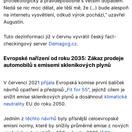
protiekologicky a pravděpodobně s větším dopadem.
Nedá se nic moc dělat, ale těší mě, že (...) bude alespoň
na internetu vysvětlení, odkud výrok pochází,“ uzavřel
Augustín.
Tuto dezinformaci již v červnu vyvrátil český fact-
checkingový server
Demagog.cz
.
Evropské nařízení od roku 2035: Zákaz prodeje
automobilů s emisemi skleníkových plynů
V červenci 2021
přijala
Evropská komise první balíček
návrhů opatření a předpisů „
Fit for 55
“, jejichž cílem je
snížit emise skleníkových plynů a dosáhnout
klimatické
neutrality
EU do roku 2050.
Jedním z
těchto návrhů
byly přísnější celoevropské
emisní normy, které by snížily průměrné emise z nových