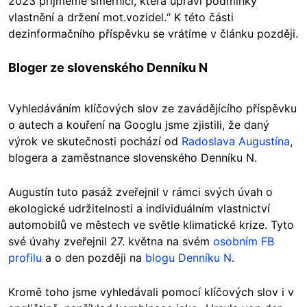
2023 přijmeme směrnici, která upraví podmínky
vlastnění a držení mot.vozidel.“ K této části
dezinformačního příspěvku se vrátíme v článku později.
Bloger ze slovenského Denníku N
Vyhledáváním klíčových slov ze zavádějícího příspěvku
o autech a kouření na Googlu jsme zjistili, že daný
výrok ve skutečnosti pochází od
Radoslava Augustína
,
blogera a zaměstnance slovenského Denníku N.
Augustín tuto pasáž zveřejnil v rámci svých úvah o
ekologické udržitelnosti a individuálním vlastnictví
automobilů ve městech ve světle klimatické krize. Tyto
své úvahy zveřejnil 27. května na svém
osobním FB
profilu
a o den později na
blogu Denníku N
.
Kromě toho jsme vyhledávali pomocí klíčových slov i v