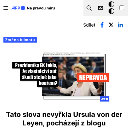
Přejít k hlavnímu obsahu
Tmavý
Na pravou míru
Search
režim
Hlavní záložky
Sdílet
Změna klimatu
Tato slova nevyřkla Ursula von der
Leyen, pocházejí z blogu