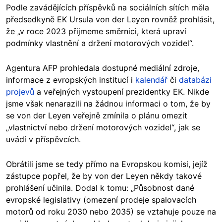
Podle zavádějících příspěvků na sociálních sítích měla
předsedkyně EK Ursula von der Leyen rovněž prohlásit,
že „v roce 2023 přijmeme směrnici, která upraví
podmínky vlastnění a držení motorových vozidel“.
Agentura AFP prohledala dostupné mediální zdroje,
informace z evropských institucí i
kalendář
či
databázi
projevů
a veřejných vystoupení prezidentky EK. Nikde
jsme však nenarazili na žádnou informaci o tom, že by
se von der Leyen veřejně zmínila o plánu omezit
„vlastnictví nebo držení motorových vozidel“, jak se
uvádí v příspěvcích.
Obrátili jsme se tedy přímo na Evropskou komisi, jejíž
zástupce popřel, že by von der Leyen někdy takové
prohlášení učinila. Dodal k tomu: „Působnost dané
evropské legislativy (omezení prodeje spalovacích
motorů od roku 2030 nebo 2035) se vztahuje pouze na