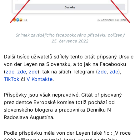
Snímek zavádějícího facebookového příspěvku pořízený
25. července 2022
Další tisíce uživatelů sdílely tento citát připsaný Ursule
von der Leyen na Slovensku, a to jak na Facebooku
(
zde
,
zde
,
zde
), tak na sítích Telegram (
zde
,
zde
),
TikTok
či
V Kontakte
.
Příspěvky jsou však nepravdivé. Citát připisovaný
prezidentce Evropské komise totiž pochází od
slovenského blogera a
pracovníka Denníku N
Radoslava Augustína.
Podle příspěvku měla von der Leyen také říci: „V roce