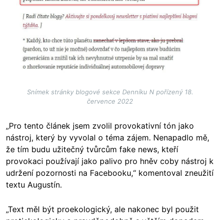
Snímek stránky blogové sekce Denníku N pořízený 18.
července 2022
„Pro tento článek jsem zvolil provokativní tón jako
nástroj, který by vyvolal o téma zájem. Nenapadlo mě,
že tím budu užitečný tvůrcům fake news, kteří
provokaci používají jako palivo pro hněv coby nástroj k
udržení pozornosti na Facebooku,“ komentoval zneužití
textu Augustín.
„Text měl být proekologický, ale nakonec byl použit