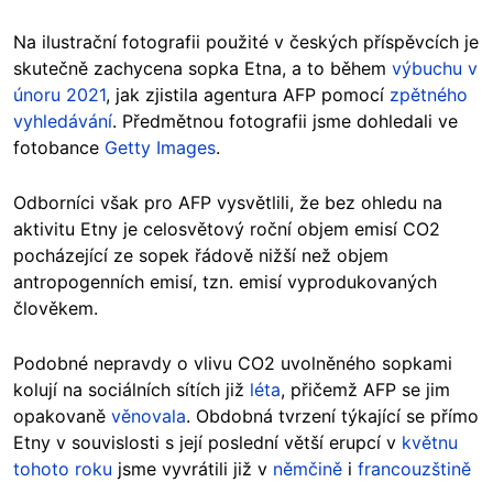
Na ilustrační fotografii použité v českých příspěvcích je
skutečně zachycena sopka Etna, a to během
výbuchu v
únoru 2021
, jak zjistila agentura AFP pomocí
zpětného
vyhledávání
. Předmětnou fotografii jsme dohledali ve
fotobance
Getty Images
.
Odborníci však pro AFP vysvětlili, že bez ohledu na
aktivitu Etny je celosvětový roční objem emisí CO2
pocházející ze sopek řádově nižší než objem
antropogenních emisí, tzn. emisí vyprodukovaných
člověkem.
Podobné nepravdy o vlivu CO2 uvolněného sopkami
kolují na sociálních sítích již
léta
, přičemž AFP se jim
opakovaně
věnovala
. Obdobná tvrzení týkající se přímo
Etny v souvislosti s její poslední větší erupcí v
květnu
tohoto roku
jsme vyvrátili již v
němčině
i
francouzštině