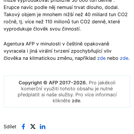
může vyprodukovat přibližně 30 000 tun denně“.
Erupce navíc podle něj nemusí trvat dlouho, dodal.
Takový objem je mnohem nižší než 40 miliard tun CO2
ročně, tj. více než 110 milionů tun CO2 denně, které
vyprodukuje člověk svou činností.
Agentura AFP v minulosti v češtině opakovaně
vyvracela i jiná virální tvrzení zpochybňující vliv
člověka na klimatickou změnu, například
zde
nebo
zde
.
Copyright © AFP 2017-2026.
Pro jakékoli
komerční využití tohoto obsahu je nutné
předplatit si naše služby. Pro více informací
klikněte
zde
.
Sdílet