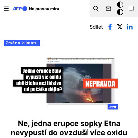
Přejít k hlavnímu obsahu
Tmavý
Na pravou míru
Search
režim
Hlavní záložky
Sdílet
Změna klimatu
Ne, jedna erupce sopky Etna
nevypustí do ovzduší více oxidu