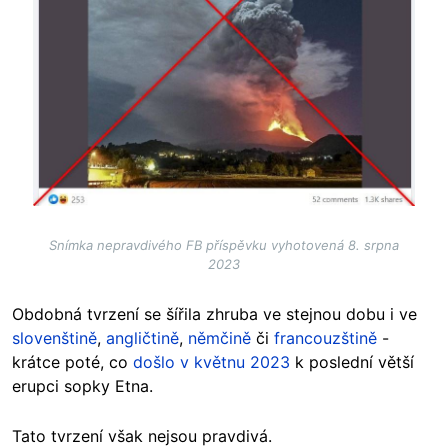
Snímka nepravdivého FB příspěvku vyhotovená 8. srpna
2023
Obdobná tvrzení se šířila zhruba ve stejnou dobu i ve
slovenštině
,
angličtině
,
němčině
či
francouzštině
-
krátce poté, co
došlo v květnu 2023
k poslední větší
erupci sopky Etna.
Tato tvrzení však nejsou pravdivá.