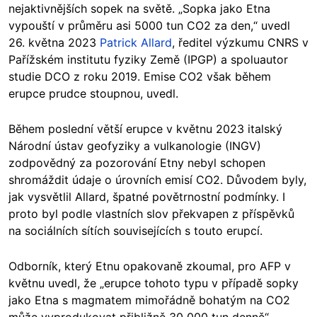
nejaktivnějších sopek na světě. „Sopka jako Etna
vypouští v průměru asi 5000 tun CO2 za den,“ uvedl
26. května 2023
Patrick Allard
, ředitel výzkumu CNRS v
Pařížském institutu fyziky Země (IPGP) a spoluautor
studie DCO z roku 2019. Emise CO2 však během
erupce prudce stoupnou, uvedl.
Během poslední větší erupce v květnu 2023 italský
Národní ústav geofyziky a vulkanologie (INGV)
zodpovědný za pozorování Etny nebyl schopen
shromáždit údaje o úrovních emisí CO2. Důvodem byly,
jak vysvětlil Allard, špatné povětrnostní podmínky. I
proto byl podle vlastních slov překvapen z příspěvků
na sociálních sítích souvisejících s touto erupcí.
Odborník, který Etnu opakovaně zkoumal, pro AFP v
květnu uvedl, že „erupce tohoto typu v případě sopky
jako Etna s magmatem mimořádně bohatým na CO2