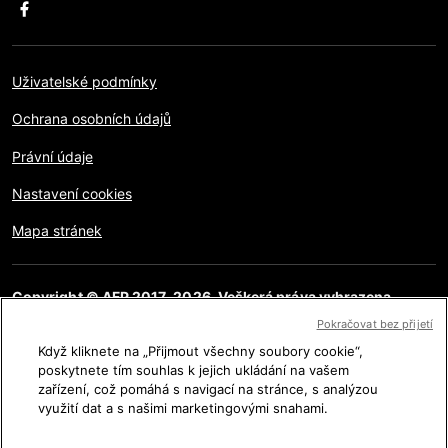
Uživatelské podmínky
Ochrana osobních údajů
Právní údaje
Nastavení cookies
Mapa stránek
Copyright © AFP 2017-2026. Veškerá práva vyhrazena.
Uživatelé mají přístup k těmto webovým stránkám a mohou
Pokračovat bez přijetí
využívat funkce sdílení pro osobní, soukromé a nekomerční
účely. Jakékoliv jiné použití, zvláště pro reprodukci, komunikaci
Když kliknete na „Přijmout všechny soubory cookie“,
s veřejností či distribuci obsahu této stránky, ať již celé či jejích
poskytnete tím souhlas k jejich ukládání na vašem
částí, pro jakýkoliv jiný účel a/nebo jakýmkoliv jiným způsobem
zařízení, což pomáhá s navigací na stránce, s analýzou
bez specifické licence podepsané AFP je přísně zakázáno.
Obsah zobrazený nebo zahrnutý prostřednictvím
využití dat a s našimi marketingovými snahami.
hypertextových odkazů v článcích AFP Na pravou míru bude
poskytnut pouze v rozsahu nutném k ověření příslušných