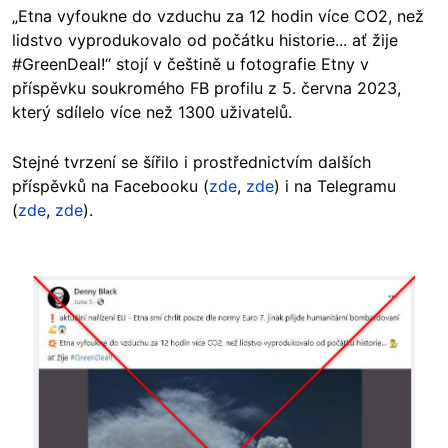
„Etna vyfoukne do vzduchu za 12 hodin více CO2, než
lidstvo vyprodukovalo od počátku historie... ať žije
#GreenDeal!“ stojí v češtině u fotografie Etny v
příspěvku soukromého FB profilu z 5. června 2023,
který sdílelo více než 1300 uživatelů.
Stejné tvrzení se šířilo i prostřednictvím dalších
příspěvků na Facebooku (
zde
,
zde
) i na Telegramu
(
zde
,
zde
).
Image