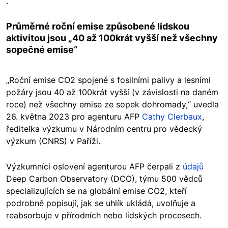
.
Průměrné roční emise způsobené lidskou
aktivitou jsou „40 až 100krát vyšší než všechny
sopečné emise“
„Roční emise CO2 spojené s fosilními palivy a lesními
požáry jsou 40 až 100krát vyšší (v závislosti na daném
roce) než všechny emise ze sopek dohromady,“ uvedla
26. května 2023 pro agenturu AFP
Cathy Clerbaux
,
ředitelka výzkumu v Národním centru pro vědecký
výzkum (CNRS) v Paříži.
Výzkumníci oslovení agenturou AFP čerpali z
údajů
Deep Carbon Observatory (DCO), týmu 500 vědců
specializujících se na globální emise CO2, kteří
podrobně popisují, jak se uhlík ukládá, uvolňuje a
reabsorbuje v přírodních nebo lidských procesech.