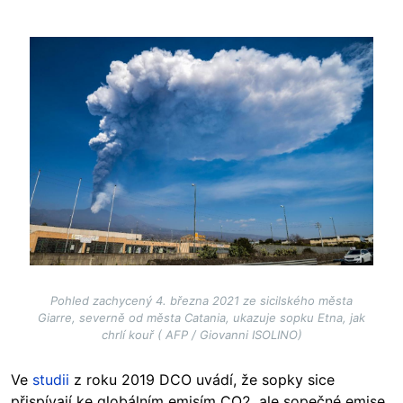
Image
Pohled zachycený 4. března 2021 ze sicilského města
Giarre, severně od města Catania, ukazuje sopku Etna, jak
chrlí kouř ( AFP / Giovanni ISOLINO)
Ve
studii
z roku 2019 DCO uvádí, že sopky sice
přispívají ke globálním emisím CO2, ale sopečné emise