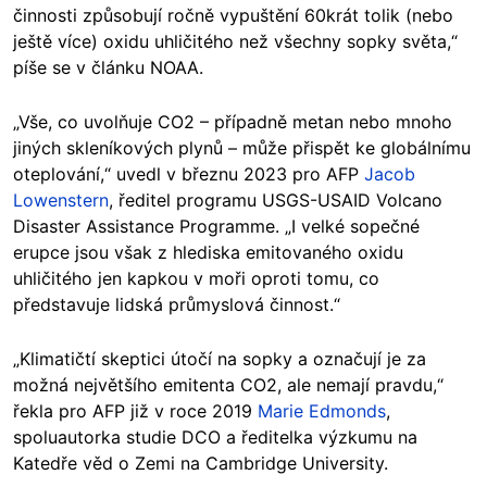
činnosti způsobují ročně vypuštění 60krát tolik (nebo
ještě více) oxidu uhličitého než všechny sopky světa,“
píše se v článku NOAA.
„Vše, co uvolňuje CO2 – případně metan nebo mnoho
jiných skleníkových plynů – může přispět ke globálnímu
oteplování,“ uvedl v březnu 2023 pro AFP
Jacob
Lowenstern
, ředitel programu USGS-USAID Volcano
Disaster Assistance Programme. „I velké sopečné
erupce jsou však z hlediska emitovaného oxidu
uhličitého jen kapkou v moři oproti tomu, co
představuje lidská průmyslová činnost.“
„Klimatičtí skeptici útočí na sopky a označují je za
možná největšího emitenta CO2, ale nemají pravdu,“
řekla pro AFP již v roce 2019
Marie Edmonds
,
spoluautorka studie DCO a ředitelka výzkumu na
Katedře věd o Zemi na Cambridge University.