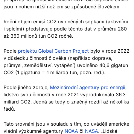
jsou mnohem nižší než emise způsobené člověkem.
Roční objem emisí CO2 uvolněných sopkami (aktivními
i spícími) představuje podle těchto dat v průměru 280
až 360 milionů tun CO2 ročně.
Podle
projektu Global Carbon Project
bylo v roce 2022
v důsledku činnosti člověka (například doprava,
průmysl, zemědělství, vytápění) uvolněno 40,6 gigatun
CO2 (1 gigatuna = 1 miliarda tun, pozn. red.).
Podle jiného zdroje,
Mezinárodní agentury pro energii
,
lidstvo svou činností v roce 2021 vyprodukovalo 36,3
miliard CO2. Jedná se tedy o značný rozdíl až několika
řádů.
Tato srovnání jsou v souladu s tím, co uvádějí americké
vládní výzkumné agentury
NOAA
či
NASA
. „Lidské