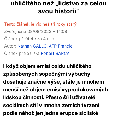
uhličitého než „lidstvo za celou
svou historii“
Tento článek je víc než tři roky starý.
Zveřejněno 08/08/2023 v 14:08
Článek přečtete za 4 min
Autor:
Nathan GALLO
,
AFP Francie
Článek preložil/-a
Robert BARCA
I když objem emisí oxidu uhličitého
způsobených sopečnými výbuchy
dosahuje značné výše, stále je mnohem
menší než objem emisí vyprodukovaných
lidskou činností. Přesto šíří uživatelé
sociálních sítí v mnoha zemích tvrzení,
podle něhož jen jedna erupce sicilské