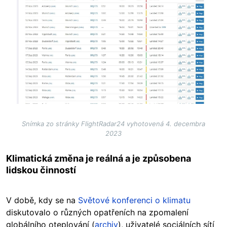
Snímka zo stránky FlightRadar24 vyhotovená 4. decembra
2023
Klimatická změna je reálná a je způsobena
lidskou činností
V době, kdy se na
Světové konferenci o klimatu
diskutovalo o různých opatřeních na zpomalení
globálního oteplování (
archiv
), uživatelé sociálních sítí