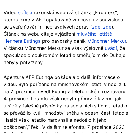
Video
sdílela
rakouská webová stránka „Exxpress“,
kterou jsme v AFP opakovaně zmiňovali v souvislosti
se zveřejňováním nepravdivých zpráv (
zde
,
zde
).
Článek na webu cituje vyjádření
mluvčího letiště
Hennera Eutinga
pro bavorský deník
Münchner Merkur
.
V článku Münchner Merkur se však výslovně
uvádí
, že
spekulace o soukromém letadle směřujícím do Dubaje
nebyly potvrzeny.
Agentura AFP Eutinga požádala o další informace o
videu. Bylo pořízeno na mnichovském letišti v noci z 1.
na 2. prosince, uvedl Euting v telefonickém rozhovoru
4. prosince. Letadlo však nebylo přimrzlé k zemi, jak
uváděly falešné příspěvky na sociálních sítích: „Letadlo
se převážilo kvůli množství sněhu v ocasní části letadla.
Hasiči však letadlo narovnali a nedošlo k jeho
poškození,“ řekl. V dalším telefonátu 7. prosince 2023