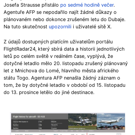
Josefa Strausse přistálo
po sedmé hodině večer
.
Agentuře AFP se nepodařilo najít žádné důkazy o
plánovaném nebo dokonce zrušeném letu do Dubaje.
Na tuto skutečnost
upozornili
i uživatelé sítě X.
Z údajů dostupných platícím uživatelům portálu
FlightRadar24, který sbírá data a historii jednotlivých
letů po celém světě v reálném čase, vyplývá, že
dotyčné letadlo mělo 20. listopadu zrušený plánovaný
let z Mnichova do Lomé, hlavního města afrického
státu Togo. Agentura AFP nenašla žádný záznam o
tom, že by dotyčné letadlo v období od 15. listopadu
do 13. prosince letělo do jiné destinace.
Image