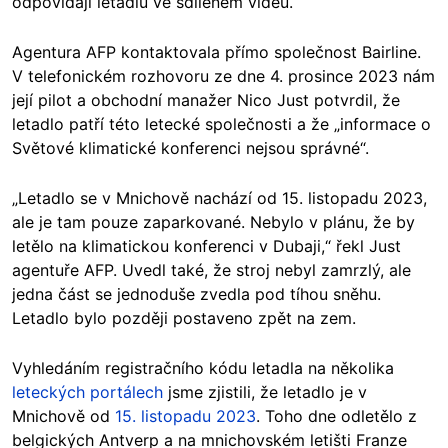
odpovídají letadlu ve sdíleném videu.
Agentura AFP kontaktovala přímo společnost Bairline.
V telefonickém rozhovoru ze dne 4. prosince 2023 nám
její pilot a obchodní manažer Nico Just potvrdil, že
letadlo patří této letecké společnosti a že „informace o
Světové klimatické konferenci nejsou správné“.
„Letadlo se v Mnichově nachází od 15. listopadu 2023,
ale je tam pouze zaparkované. Nebylo v plánu, že by
letělo na klimatickou konferenci v Dubaji,“ řekl Just
agentuře AFP. Uvedl také, že stroj nebyl zamrzlý, ale
jedna část se jednoduše zvedla pod tíhou sněhu.
Letadlo bylo později postaveno zpět na zem.
Vyhledáním registračního kódu letadla na několika
leteckých portálech
jsme zjistili, že letadlo je v
Mnichově od
15. listopadu 2023
. Toho dne odletělo z
belgických Antverp a na mnichovském letišti Franze