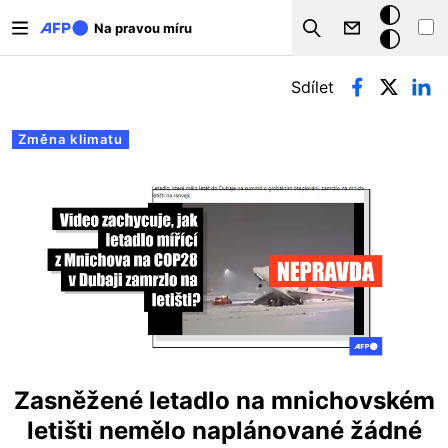
Přejít k hlavnímu obsahu
Tmavý
Na pravou míru
Search
režim
Hlavní záložky
Sdílet
Změna klimatu
Zasněžené letadlo na mnichovském
letišti nemělo naplánované žádné