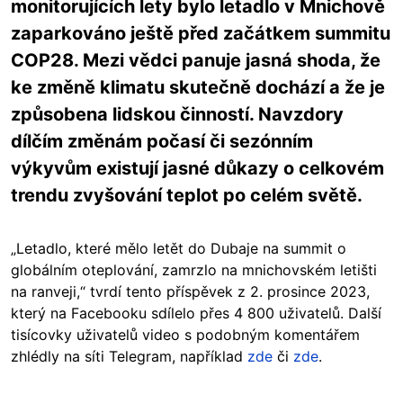
monitorujících lety bylo letadlo v Mnichově
zaparkováno ještě před začátkem summitu
COP28. Mezi vědci panuje jasná shoda, že
ke změně klimatu skutečně dochází a že je
způsobena lidskou činností. Navzdory
dílčím změnám počasí či sezónním
výkyvům existují jasné důkazy o celkovém
trendu zvyšování teplot po celém světě.
„Letadlo, které mělo letět do Dubaje na summit o
globálním oteplování, zamrzlo na mnichovském letišti
na ranveji,“ tvrdí tento příspěvek z 2. prosince 2023,
který na Facebooku sdílelo přes 4 800 uživatelů. Další
tisícovky uživatelů video s podobným komentářem
zhlédly na síti Telegram, například
zde
či
zde
.