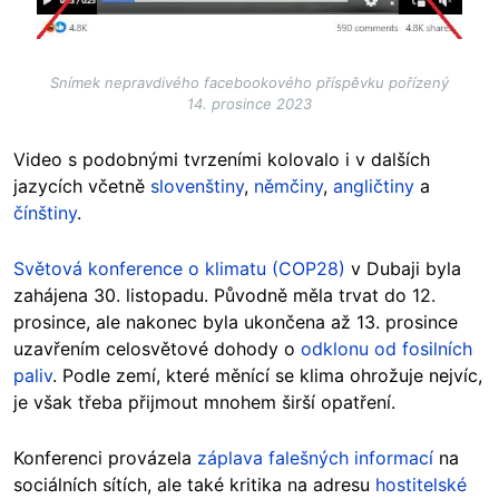
Snímek nepravdivého facebookového příspěvku pořízený
14. prosince 2023
Video s podobnými tvrzeními kolovalo i v dalších
jazycích včetně
slovenštiny
,
němčiny
,
angličtiny
a
čínštiny
.
Světová konference o klimatu (COP28)
v Dubaji byla
zahájena 30. listopadu. Původně měla trvat do 12.
prosince, ale nakonec byla ukončena až 13. prosince
uzavřením celosvětové dohody o
odklonu od fosilních
paliv
. Podle zemí, které měnící se klima ohrožuje nejvíc,
je však třeba přijmout mnohem širší opatření.
Konferenci provázela
záplava falešných informací
na
sociálních sítích, ale také kritika na adresu
hostitelské