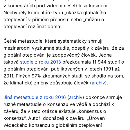
v komentářích pod videem nešetřili sarkasmem.
Nechyběly komentáře typu „ukázka globálního
oteplování v přímém přenosu“ nebo „můžou o
oteplování rozjímat doma“.
Četné metastudie, které systematicky shrnují
mezinárodní výzkumné studie, dospěly k závěru, že za
globální oteplování je zodpovědný člověk. Jedna
taková
studie z roku 2013
přezkoumala 11 944 studií o
globálním oteplování publikovaných v letech 1991 až
2011. Plných 97% zkoumaných studií se shodlo na tom,
že klimatické změny způsobuje člověk (
archiv
).
Jiná metastudie z roku 2016
(
archiv
) dokonce shrnuje
různé metastudie o konsenzu ve vědě a dochází k
závěru, že v této otázce existuje „konsenzus o
konsenzu“. Autoři docházejí k závěru: „Úroveň
vědeckého konsenzu o globálním oteplování