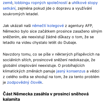
země
,
lobbingu ropných společností
a
uhlíkové stopy
setkání
, zejména pokud jde o dopravu a využívání
soukromých letadel.
Jak ukázali naši
němečtí kolegové
z agentury AFP,
Německo bylo sice začátkem prosince zasaženo silným
sněžením, ale neexistují žádné důkazy o tom, že se
letadlo na videu chystalo letět do Dubaje.
Navzdory tomu, co se píše v některých příspěvcích na
sociálních sítích, prosincové sněžení nedokazuje, že
globální oteplování neexistuje. O probíhajících
klimatických změnách panuje
jasný konsenzus
a vědci
z celého světa se shodují na tom, že za tento problém
je
zodpovědný člověk
.
Část Německa zasáhla v prosinci sněhová
kalamita