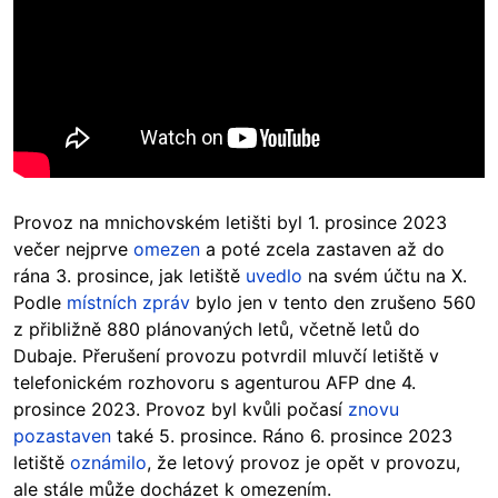
Provoz na mnichovském letišti byl 1. prosince 2023
večer nejprve
omezen
a poté zcela zastaven až do
rána 3. prosince, jak letiště
uvedlo
na svém účtu na X.
Podle
místních zpráv
bylo jen v tento den zrušeno 560
z přibližně 880 plánovaných letů, včetně letů do
Dubaje. Přerušení provozu potvrdil mluvčí letiště v
telefonickém rozhovoru s agenturou AFP dne 4.
prosince 2023. Provoz byl kvůli počasí
znovu
pozastaven
také 5. prosince. Ráno 6. prosince 2023
letiště
oznámilo
, že letový provoz je opět v provozu,
ale stále může docházet k omezením.