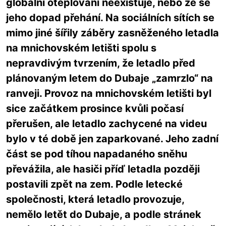
globální oteplování neexistuje, nebo že se
jeho dopad přehání. Na sociálních sítích se
mimo jiné šířily záběry zasněženého letadla
na mnichovském letišti spolu s
nepravdivým tvrzením, že letadlo před
plánovaným letem do Dubaje „zamrzlo“ na
ranveji. Provoz na mnichovském letišti byl
sice začátkem prosince kvůli počasí
přerušen, ale letadlo zachycené na videu
bylo v té době jen zaparkované. Jeho zadní
část se pod tíhou napadaného sněhu
převážila, ale hasiči příď letadla později
postavili zpět na zem. Podle letecké
společnosti, která letadlo provozuje,
nemělo letět do Dubaje, a podle stránek