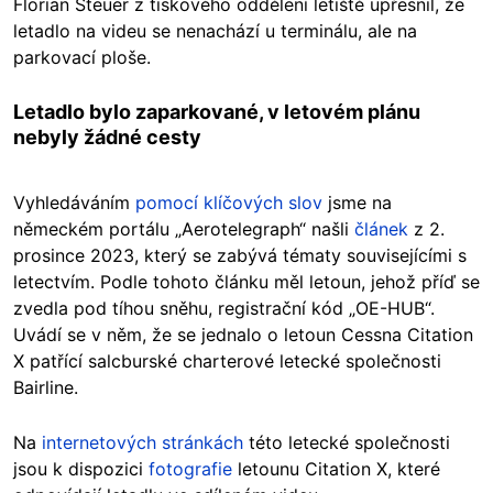
Florian Steuer z tiskového oddělení letiště upřesnil, že
letadlo na videu se nenachází u terminálu, ale na
parkovací ploše.
Letadlo bylo zaparkované, v letovém plánu
nebyly žádné cesty
Vyhledáváním
pomocí klíčových slov
jsme na
německém portálu „Aerotelegraph“ našli
článek
z 2.
prosince 2023, který se zabývá tématy souvisejícími s
letectvím. Podle tohoto článku měl letoun, jehož příď se
zvedla pod tíhou sněhu, registrační kód „OE-HUB“.
Uvádí se v něm, že se jednalo o letoun Cessna Citation
X patřící salcburské charterové letecké společnosti
Bairline.
Na
internetových stránkách
této letecké společnosti
jsou k dispozici
fotografie
letounu Citation X, které