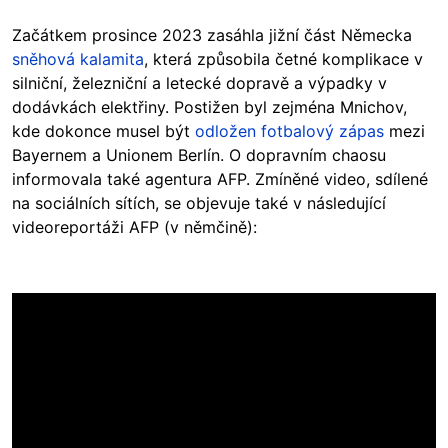
Začátkem prosince 2023 zasáhla jižní část Německa
sněhová kalamita
, která způsobila četné komplikace v
silniční, železniční a letecké dopravě a výpadky v
dodávkách elektřiny. Postižen byl zejména Mnichov,
kde dokonce musel být
odložen fotbalový zápas
mezi
Bayernem a Unionem Berlín. O dopravním chaosu
informovala také agentura AFP. Zmíněné video, sdílené
na sociálních sítích, se objevuje také v následující
videoreportáži AFP (v němčině):