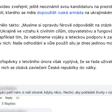
video zveřejnil, ještě neoznámil svou kandidaturu na prezi
ilí, kterého se měla
dopouštět ruská armáda
na ukrajinském
znělo takto: „Musíme si opravdu férově odpovědět na otázku
Ukrajině ve vztahu k civilním cílům, obyvatelstvu a fungov
příklad tím, že nabídneme vojáky a leteckou podporu k zaj
 nich. Naše odhodlání a vůle použít sílu je dnes jedinou mož
říspěvky z letošního února však vyplývá, že se řada uživat
 nich se obává zavlečení České republiky do války.