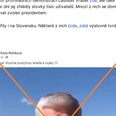
tor protivládních demonstrací Ladislav Vrábel
zde
, ale tak
r dní jej zhlédly stovky tisíc uživatelů. Mnozí z nich se do
avel zvolen prezidentem.
řily i na Slovensku. Některé z nich (
zde
,
zde
) výslovně tvr