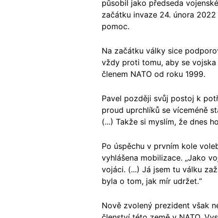
působil jako předseda vojenské
začátku invaze 24. února 2022
pomoc.
Na začátku války sice podporova
vždy proti tomu, aby se vojska
členem NATO od roku 1999.
Pavel později svůj postoj k po
proud uprchlíků se víceméně sta
(...) Takže si myslím, že dnes 
Po úspěchu v prvním kole vole
vyhlášena mobilizace. „Jako vojá
vojáci. (...) Já jsem tu válku z
byla o tom, jak mír udržet.“
Nově zvolený prezident však n
členství této země v NATO. Vys