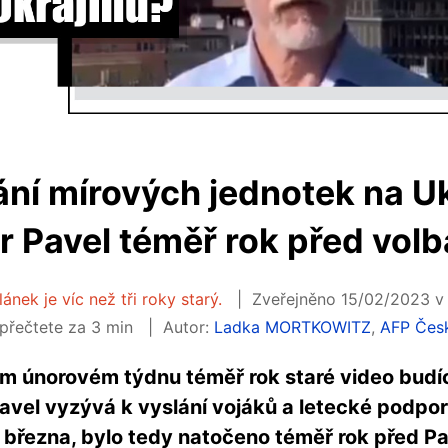
ání mírových jednotek na Uk
r Pavel téměř rok před vol
ánek je víc než tři roky starý.
Zveřejněno 15/02/2023 v 
přečtete za 3 min
Autor:
Ladka MORTKOWITZ
,
AFP Česk
uhém únorovém týdnu téměř rok staré video budí
avel vyzývá k vyslání vojáků a letecké podpor
 března, bylo tedy natočeno téměř rok před P