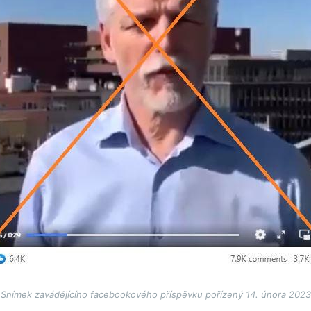
Snímek zavádějícího facebookového příspěvku pořízený 14. února 2023