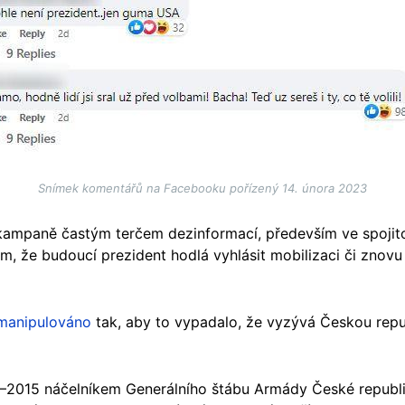
Snímek komentářů na Facebooku pořízený 14. února 2023
ampaně častým terčem dezinformací, především ve spojitos
 tom, že budoucí prezident hodlá vyhlásit mobilizaci či zno
manipulováno
tak, aby to vypadalo, že vyzývá Českou repu
12–2015 náčelníkem Generálního štábu Armády České republ