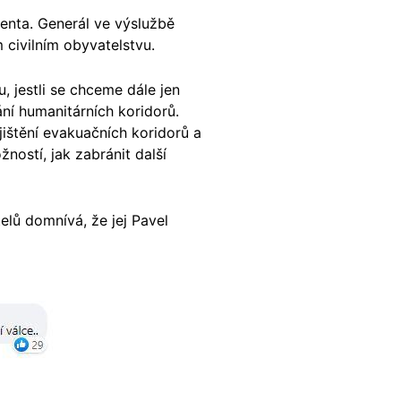
denta. Generál ve výslužbě
 civilním obyvatelstvu.
, jestli se chceme dále jen
ání humanitárních koridorů.
ištění evakuačních koridorů a
ností, jak zabránit další
elů domnívá, že jej Pavel