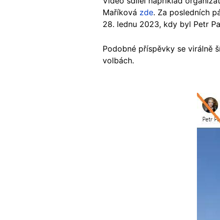
Video sdílel například organizá
Maříková
zde
. Za posledních pá
28. lednu 2023, kdy byl Petr P
Podobné příspěvky se virálně ší
volbách.
Image