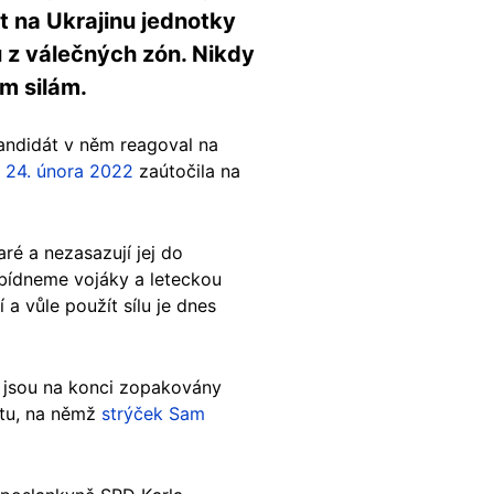
t na Ukrajinu jednotky
ů z válečných zón. Nikdy
ým silám.
andidát v něm reagoval na
o
24. února 2022
zaútočila na
ré a nezasazují jej do
nabídneme vojáky a leteckou
a vůle použít sílu je dnes
“ jsou na konci zopakovány
átu, na němž
strýček Sam