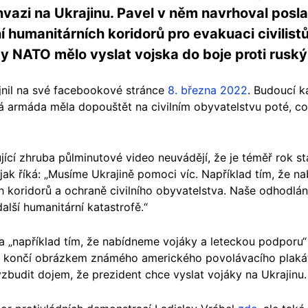
nvazi na Ukrajinu. Pavel v něm navrhoval posla
 humanitárních koridorů pro evakuaci civilist
by NATO mělo vyslat vojska do boje proti rusk
jnil na své facebookové stránce
8. března 2022
. Budoucí k
ská armáda měla dopouštět na civilním obyvatelstvu poté, c
cí zhruba půlminutové video neuvádějí, že je téměř rok sta
 jak říká: „Musíme Ukrajině pomoci víc. Například tím, že 
 koridorů a ochraně civilního obyvatelstva. Naše odhodlání 
alší humanitární katastrofě.“
ova „například tím, že nabídneme vojáky a leteckou podporu
lipu končí obrázkem známého amerického povolávacího plak
vzbudit dojem, že prezident chce vyslat vojáky na Ukrajinu.