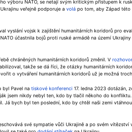
ho výboru NATO, se netají svým kritickým přístupem k rusk
 Ukrajinu veřejně podporuje a
volá
po tom, aby Západ této 
l vyslání vojsk k zajištění humanitárních koridorů pro evaku
 NATO účastnila bojů proti ruské armádě na území Ukrajiny 
třebě chráněných humanitárních koridorů změnil. V
rozhovo
bilizoval, takže se dá říci, že otázky humanitárních koridor
hovořit o vytváření humanitárních koridorů už je možná troc
b byl Pavel na
tiskové konferenci
17. ledna 2023 dotázán, z
k jsem nikdy nebyl ten, kdo by tlačil někoho do konfliktu. V
ažil. Já bych byl ten poslední, kdo by chtěl naši zemi vtáhnou
eschovává své sympatie vůči Ukrajině a po svém vítězství
lovil se také pro
dodání stíhaček
na Ukrajinu.