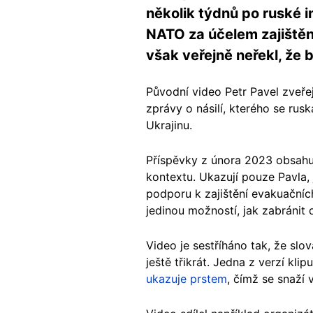
několik týdnů po ruské i
NATO za účelem zajištění
však veřejně neřekl, že 
Původní video Petr Pavel zveře
zprávy o násilí, kterého se ru
Ukrajinu.
Příspěvky z února 2023 obsahují
kontextu. Ukazují pouze Pavla,
podporu k zajištění evakuačních
jedinou možností, jak zabránit d
Video je sestříháno tak, že sl
ještě třikrát. Jedna z verzí k
ukazuje prstem
, čímž se snaží 