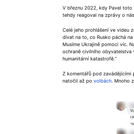
V březnu 2022, kdy Pavel toto 
tehdy reagoval na zprávy o nás
Celé jeho prohlášení ve videu 
dívat na to, co Rusko páchá na 
Musíme Ukrajině pomoci víc. Na
ochraně civilního obyvatelstva v
humanitární katastrofě.“
Z komentářů pod zavádějícími p
natočil až po
volbách
. Mnoho z
Image