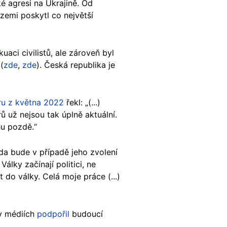
é agresi na Ukrajině. Od
zemi poskytl co největší
aci civilistů, ale zároveň byl
(
zde
,
zde
). Česká republika je
ru z května 2022
řekl: „(...)
ů už nejsou tak úplně aktuální.
hu pozdě.“
da bude v případě jeho zvolení
álky začínají politici, ne
t do války. Celá moje práce (...)
 v médiích
podpořil
budoucí