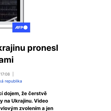
rajinu pronesl
bami
17:08
á republika
cí dojem, že čerstvě
y na Ukrajinu. Video
avlovým zvolením a jen