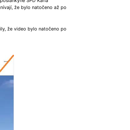
é poslankyně SPD Karla
mnívají, že bylo natočeno až po
dily, že video bylo natočeno po