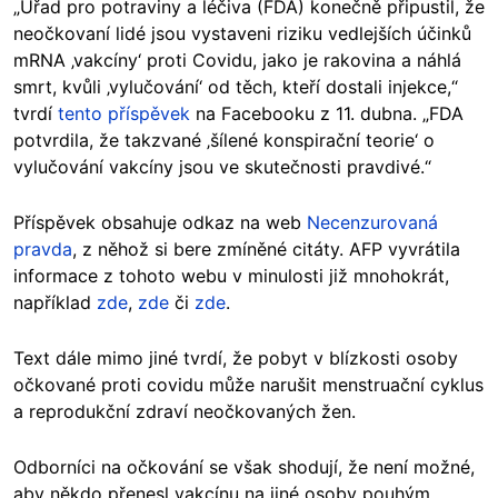
„Úřad pro potraviny a léčiva (FDA) konečně připustil, že
neočkovaní lidé jsou vystaveni riziku vedlejších účinků
mRNA ‚vakcíny‘ proti Covidu, jako je rakovina a náhlá
smrt, kvůli ‚vylučování‘ od těch, kteří dostali injekce,“
tvrdí
tento příspěvek
na Facebooku z 11. dubna. „FDA
potvrdila, že takzvané ‚šílené konspirační teorie‘ o
vylučování vakcíny jsou ve skutečnosti pravdivé.“
Příspěvek obsahuje odkaz na web
Necenzurovaná
pravda
, z něhož si bere zmíněné citáty. AFP vyvrátila
informace z tohoto webu v minulosti již mnohokrát,
například
zde
,
zde
či
zde
.
Text dále mimo jiné tvrdí, že pobyt v blízkosti osoby
očkované proti covidu může narušit menstruační cyklus
a reprodukční zdraví neočkovaných žen.
Odborníci na očkování se však shodují, že není možné,
aby někdo přenesl vakcínu na jiné osoby pouhým