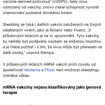
vaccine-derived poliovirus“ (cVDPV), tedy virus
odvozený od vakcíny, znovu získal schopnost vyvolat
onemocnění podobné divokému kmeni.
Shedding se týká i dalších vakcín založených na živých
oslabených virech, jako je Rotarix nebo Fluenz. „V
příbalových letácích je na to upozornění. Tyto vakcíny
by neměly být podávány osobám se sníženou imunitou
a je třeba počítat i s tím, že virus může být přenesen na
další osoby,“ uzavírá Klempa.
V příbalových letácích mRNA vakcín proti covidu od
společností
Moderna
a
Pfizer
není možnost sheddingu
zmíněna vůbec.
mRNA vakcíny nejsou klasifikovány jako genová
terapie