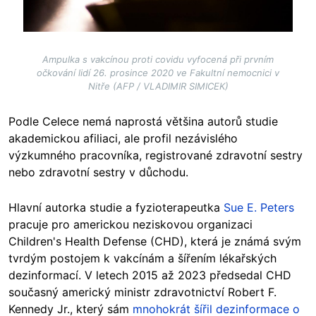
Ampulka s vakcínou proti covidu vyfocená při prvním
očkování lidí 26. prosince 2020 ve Fakultní nemocnici v
Nitře (AFP / VLADIMIR SIMICEK)
Podle Celece nemá naprostá většina autorů studie
akademickou afiliaci, ale profil nezávislého
výzkumného pracovníka, registrované zdravotní sestry
nebo zdravotní sestry v důchodu.
Hlavní autorka studie a fyzioterapeutka
Sue E. Peters
pracuje pro americkou neziskovou organizaci
Children's Health Defense (CHD), která je známá svým
tvrdým postojem k vakcínám a šířením lékařských
dezinformací. V letech 2015 až 2023 předsedal CHD
současný americký ministr zdravotnictví Robert F.
Kennedy Jr., který sám
mnohokrát šířil dezinformace o