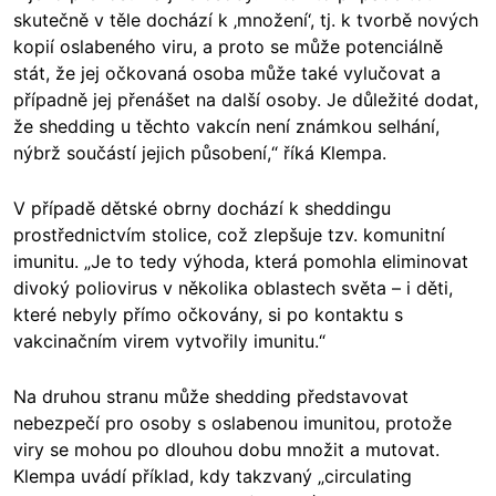
skutečně v těle dochází k ‚množení‘, tj. k tvorbě nových
kopií oslabeného viru, a proto se může potenciálně
stát, že jej očkovaná osoba může také vylučovat a
případně jej přenášet na další osoby. Je důležité dodat,
že shedding u těchto vakcín není známkou selhání,
nýbrž součástí jejich působení,“ říká Klempa.
V případě dětské obrny dochází k sheddingu
prostřednictvím stolice, což zlepšuje tzv. komunitní
imunitu. „Je to tedy výhoda, která pomohla eliminovat
divoký poliovirus v několika oblastech světa – i děti,
které nebyly přímo očkovány, si po kontaktu s
vakcinačním virem vytvořily imunitu.“
Na druhou stranu může shedding představovat
nebezpečí pro osoby s oslabenou imunitou, protože
viry se mohou po dlouhou dobu množit a mutovat.
Klempa uvádí příklad, kdy takzvaný „circulating