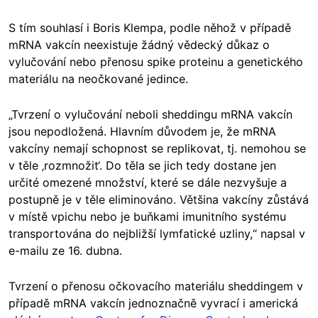
S tím souhlasí i Boris Klempa, podle něhož v případě
mRNA vakcín neexistuje žádný vědecký důkaz o
vylučování nebo přenosu spike proteinu a genetického
materiálu na neočkované jedince.
„Tvrzení o vylučování neboli sheddingu mRNA vakcín
jsou nepodložená. Hlavním důvodem je, že mRNA
vakcíny nemají schopnost se replikovat, tj. nemohou se
v těle ‚rozmnožit‘. Do těla se jich tedy dostane jen
určité omezené množství, které se dále nezvyšuje a
postupně je v těle eliminováno. Většina vakcíny zůstává
v místě vpichu nebo je buňkami imunitního systému
transportována do nejbližší lymfatické uzliny,“ napsal v
e-mailu ze 16. dubna.
Tvrzení o přenosu očkovacího materiálu sheddingem v
případě mRNA vakcín jednoznačně vyvrací i americká