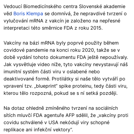
Vedoucí Biomedicínského centra Slovenské akademie
věd
Boris Klempa
se domnívá, že nepravdivé tvrzení o
vylučování mRNA z vakcín je založeno na nepřesné
interpretaci této směrnice FDA z roku 2015.
Vakcíny na bázi mRNA byly poprvé použity během
covidové pandemie na konci roku 2020, takže se v
době vydání tohoto dokumentu FDA ještě nepoužívaly.
Jak vysvětluje video níže, tyto vakcíny nevystavují náš
imunitní systém části viru v oslabené nebo
deaktivované formě. Protilátky si naše tělo vytváří po
vpravení tzv. „blueprint“ spike proteinu, tedy části viru,
kterou tělo rozpozná, pokud se s ní setká později.
Na dotaz ohledně zmíněného tvrzení na sociálních
sítích mluvčí FDA agentuře AFP sdělil, že „vakcíny proti
covidu schválené v USA nekódují viry schopné
replikace ani infekční vektory“.