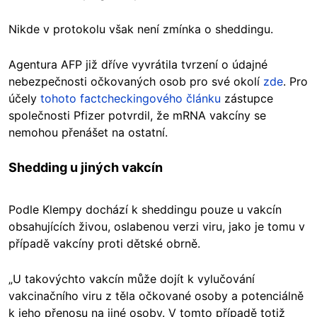
Nikde v protokolu však není zmínka o sheddingu.
Agentura AFP již dříve vyvrátila tvrzení o údajné
nebezpečnosti očkovaných osob pro své okolí
zde
. Pro
účely
tohoto factcheckingového článku
zástupce
společnosti Pfizer potvrdil, že mRNA vakcíny se
nemohou přenášet na ostatní.
Shedding u jiných vakcín
Podle Klempy dochází k sheddingu pouze u vakcín
obsahujících živou, oslabenou verzi viru, jako je tomu v
případě vakcíny proti dětské obrně.
„U takovýchto vakcín může dojít k vylučování
vakcinačního viru z těla očkované osoby a potenciálně
k jeho přenosu na jiné osoby. V tomto případě totiž