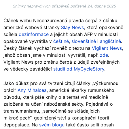
Snímky nepravdivých příspěvků pořízené 24. dubna 2025
Článek webu Necenzurovaná pravda čerpá z článku
americké webové stránky
Slay News
, která opakovaně
sdílela
dezinformace
a jejichž obsah AFP v minulosti
opakovaně vyvrátila v
češtině
,
slovenštině
i
angličtině
.
Český článek vychází rovněž z textu na
Vigilant News
,
jehož obsah jsme v minulosti vyvrátili, např.
zde
.
Vigilant News pro změnu čerpá z údajů zveřejněných
ve vědecky zavádějící
studii od MyCycleStory
.
Jako důkaz pro svá tvrzení citují články „výzkumnou
práci“
Any Mihalcea
, americké lékařky rumunského
původu, která píše knihy o alternativní medicíně
založené na učení náboženské sekty. Pojednává o
transhumanismu, „samočinně se skládajících
mikročipech“, geoinženýrství a konspirační teorii
depopulace. Na
svém blogu
také často sdílí obsah