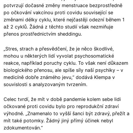
potvrzují dočasné změny menstruace bezprostředně
po očkování vakcínou proti covidu související se
změnami délky cyklu, které nejčastěji odezní během 1
až 2 cyklů. Žádná z těchto studií však nezmiňuje
přenos prostřednictvím sheddingu.
„Stres, strach a přesvědčení, že je něco škodlivé,
mohou u některých lidí vyvolat psychosomatické
reakce, například poruchy cyklu. To však není důkazem
biologického přenosu, ale spíše síly naší psychiky – v
medicíně dobře známého jevu,“ dodává Klempa v
souvislosti s analyzovaným tvrzením.
Celec tvrdí, že mít v době pandemie kolem sebe lidi
očkované proti covidu bylo pro reprodukční zdraví
výhodné. „Znamenalo to vyšší šanci být zdravý, přežít a
mít také potomky. Žádný jiný přímý účinek nebyl
zdokumentován.“