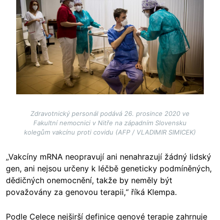
Zdravotnický personál podává 26. prosince 2020 ve
Fakultní nemocnici v Nitře na západním Slovensku
kolegům vakcínu proti covidu (AFP / VLADIMIR SIMICEK)
„Vakcíny mRNA neopravují ani nenahrazují žádný lidský
gen, ani nejsou určeny k léčbě geneticky podmíněných,
dědičných onemocnění, takže by neměly být
považovány za genovou terapii,“ říká Klempa.
Podle Celece nejširší definice genové terapie zahrnuje