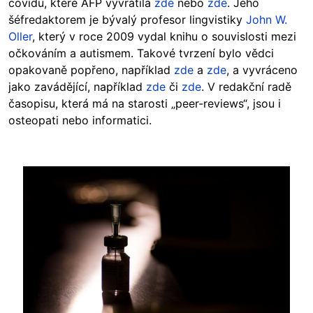
covidu, které AFP vyvrátila
zde
nebo
zde
. Jeho
šéfredaktorem je bývalý profesor lingvistiky
John W.
Oller
, který v roce 2009 vydal knihu o souvislosti mezi
očkováním a autismem. Takové tvrzení bylo vědci
opakovaně popřeno, například
zde
a
zde
, a vyvráceno
jako zavádějící, například
zde
či
zde
. V redakční radě
časopisu, která má na starosti „peer-reviews“, jsou i
osteopati nebo informatici.
Image