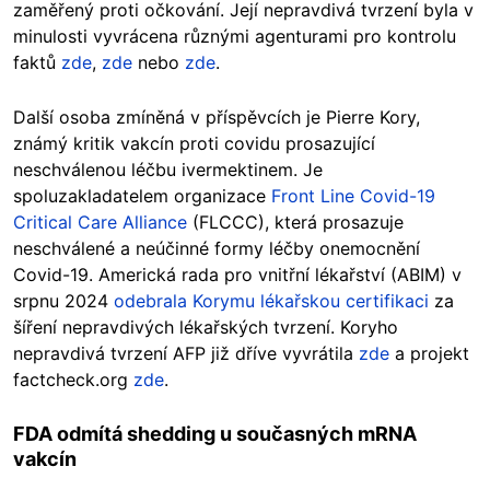
zaměřený proti očkování. Její nepravdivá tvrzení byla v
minulosti vyvrácena různými agenturami pro kontrolu
faktů
zde
,
zde
nebo
zde
.
Další osoba zmíněná v příspěvcích je Pierre Kory,
známý kritik vakcín proti covidu prosazující
neschválenou léčbu ivermektinem. Je
spoluzakladatelem organizace
Front Line Covid-19
Critical Care Alliance
(FLCCC), která prosazuje
neschválené a neúčinné formy léčby onemocnění
Covid-19. Americká rada pro vnitřní lékařství (ABIM) v
srpnu 2024
odebrala Korymu lékařskou certifikaci
za
šíření nepravdivých lékařských tvrzení. Koryho
nepravdivá tvrzení AFP již dříve vyvrátila
zde
a projekt
factcheck.org
zde
.
FDA odmítá shedding u současných mRNA
vakcín