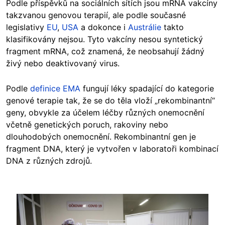
Podle příspěvků na sociálních sítích jsou mRNA vakcíny
takzvanou genovou terapií, ale podle současné
legislativy
EU
,
USA
a dokonce i
Austrálie
takto
klasifikovány nejsou. Tyto vakcíny nesou syntetický
fragment mRNA, což znamená, že neobsahují žádný
živý nebo deaktivovaný virus.
Podle
definice EMA
fungují léky spadající do kategorie
genové terapie tak, že se do těla vloží „rekombinantní“
geny, obvykle za účelem léčby různých onemocnění
včetně genetických poruch, rakoviny nebo
dlouhodobých onemocnění. Rekombinantní gen je
fragment DNA, který je vytvořen v laboratoři kombinací
DNA z různých zdrojů.
Image