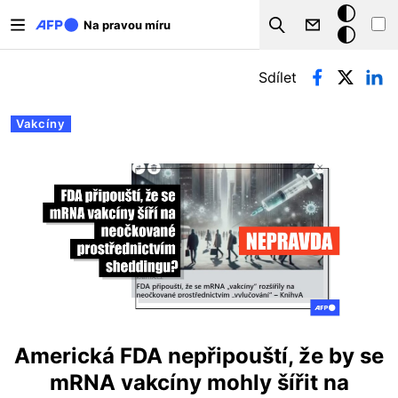
Přejít k hlavnímu obsahu
Tmavý
Na pravou míru
Search
režim
Hlavní záložky
Sdílet
Vakcíny
Americká FDA nepřipouští, že by se
mRNA vakcíny mohly šířit na