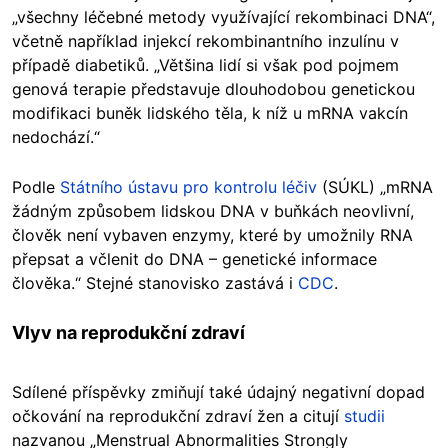
„všechny léčebné metody využívající rekombinaci DNA“,
včetně například injekcí rekombinantního inzulínu v
případě diabetiků. „Většina lidí si však pod pojmem
genová terapie představuje dlouhodobou genetickou
modifikaci buněk lidského těla, k níž u mRNA vakcín
nedochází.“
Podle
Státního ústavu pro kontrolu léčiv
(SÚKL) „mRNA
žádným způsobem lidskou DNA v buňkách neovlivní,
člověk není vybaven enzymy, které by umožnily RNA
přepsat a včlenit do DNA – genetické informace
člověka.“ Stejné stanovisko zastává i
CDC
.
Vlyv na reprodukční zdraví
Sdílené příspěvky zmiňují také údajný negativní dopad
očkování na reprodukční zdraví žen a citují
studii
nazvanou „Menstrual Abnormalities Strongly