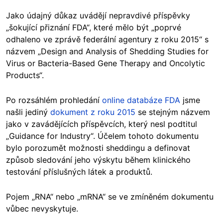
Jako údajný důkaz uvádějí nepravdivé příspěvky
„šokující přiznání FDA“, které mělo být „poprvé
odhaleno ve zprávě federální agentury z roku 2015“ s
názvem „Design and Analysis of Shedding Studies for
Virus or Bacteria-Based Gene Therapy and Oncolytic
Products“.
Po rozsáhlém prohledání
online databáze FDA
jsme
našli jediný
dokument z roku 2015
se stejným názvem
jako v zavádějících příspěvcích, který nesl podtitul
„Guidance for Industry“. Účelem tohoto dokumentu
bylo porozumět možnosti sheddingu a definovat
způsob sledování jeho výskytu během klinického
testování příslušných látek a produktů.
Pojem „RNA“ nebo „mRNA“ se ve zmíněném dokumentu
vůbec nevyskytuje.