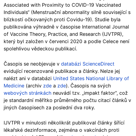
Associated with Proximity to COVID-19 Vaccinated
Individuals“ (Menstruační abnormality silně související s
blízkostí očkovaných proti Covidu-19). Studie byla
publikována výhradně v časopise International Journal
of Vaccine Theory, Practice, and Research (IJVTPR),
který byl založen v červenci 2020 a podle Celece není
spolehlivou vědeckou publikací.
Časopis se neobjevuje v
databázi
ScienceDirect
evidující recenzované publikace a články. Nelze jej
nalézt ani v databázi
United States National Library of
Medicine
(archiv
zde
a
zde
). Časopis na svých
webových stránkách
neuvádí tzv. „impakt faktor“, což
je standardní měřítko průměrného počtu citací článků v
jiných časopisech za poslední dva roky.
IJVTPR v minulosti několikrát publikoval články šířící
lékařské dezinformace, zejména o vakcínách proti