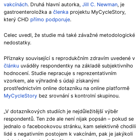
vakcínách
. Druhá hlavní autorka,
Jill C. Newman
, je
gastroenteroložka a
členka
projektu MyCycleStory,
který CHD
přímo
podporuje
.
Celec uvedl, že studie má také závažné metodologické
nedostatky.
Příznaky související s reprodukčním zdravím uvedené v
článku
uváděly respondentky na základě subjektivního
hodnocení. Studie nepracuje s reprezentativním
vzorkem, ale výhradně s údaji získanými
prostřednictvím online dotazníku na online platformě
MyCycleStory
bez srovnání s kontrolní skupinou.
„V dotazníkových studiích je nejdůležitější výběr
respondentů. Ten zde ale není nijak popsán – pokud se
jednalo o facebookovou stránku, kam selektivně chodili
lidé s negativním postojem k vakcínám, pak je jakýkoli