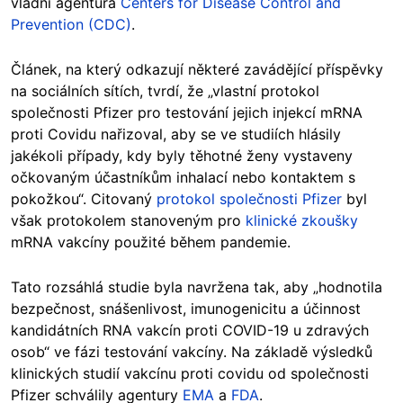
vládní agentura
Centers for Disease Control and
Prevention (CDC)
.
Článek, na který odkazují některé zavádějící příspěvky
na sociálních sítích, tvrdí, že „vlastní protokol
společnosti Pfizer pro testování jejich injekcí mRNA
proti Covidu nařizoval, aby se ve studiích hlásily
jakékoli případy, kdy byly těhotné ženy vystaveny
očkovaným účastníkům inhalací nebo kontaktem s
pokožkou“. Citovaný
protokol společnosti Pfizer
byl
však protokolem stanoveným pro
klinické zkoušky
mRNA vakcíny použité během pandemie.
Tato rozsáhlá studie byla navržena tak, aby „hodnotila
bezpečnost, snášenlivost, imunogenicitu a účinnost
kandidátních RNA vakcín proti COVID-19 u zdravých
osob“ ve fázi testování vakcíny. Na základě výsledků
klinických studií vakcínu proti covidu od společnosti
Pfizer schválily agentury
EMA
a
FDA
.