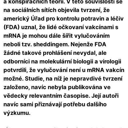
a konspiračních teorií. V této souvislosti se
na sociálních sítích objevila tvrzení, že
americký Úřad pro kontrolu potravin a léčiv
(FDA) uznal, že lidé očkovaní vakcínami s
mRNA je mohou dále šířit vylučováním
neboli tzv. sheddingem. Nejenže FDA
žádné takové prohlášení nevydal, ale
odborníci na molekulární biologii a virologii
potvrdili, že vylučování není u mRNA vakcín
možné. Studie, na níž je nepravdivé tvrzení
založeno, navíc nebyla publikována ve
vědecky relevantním časopise. Její autoři
navíc sami přiznávají potřebu dalšího
výzkumu.