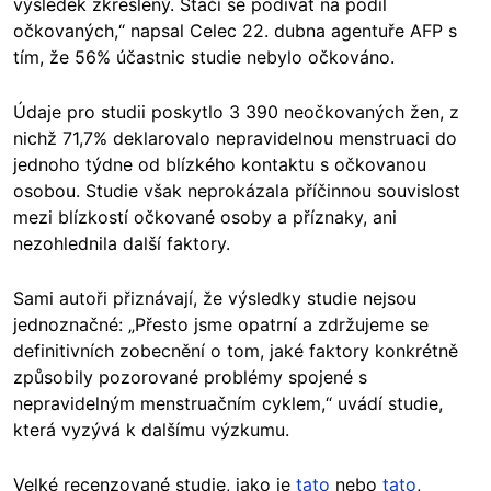
výsledek zkreslený. Stačí se podívat na podíl
očkovaných,“ napsal Celec 22. dubna agentuře AFP s
tím, že 56% účastnic studie nebylo očkováno.
Údaje pro studii poskytlo 3 390 neočkovaných žen, z
nichž 71,7% deklarovalo nepravidelnou menstruaci do
jednoho týdne od blízkého kontaktu s očkovanou
osobou. Studie však neprokázala příčinnou souvislost
mezi blízkostí očkované osoby a příznaky, ani
nezohlednila další faktory.
Sami autoři přiznávají, že výsledky studie nejsou
jednoznačné: „Přesto jsme opatrní a zdržujeme se
definitivních zobecnění o tom, jaké faktory konkrétně
způsobily pozorované problémy spojené s
nepravidelným menstruačním cyklem,“ uvádí studie,
která vyzývá k dalšímu výzkumu.
Velké recenzované studie, jako je
tato
nebo
tato
,