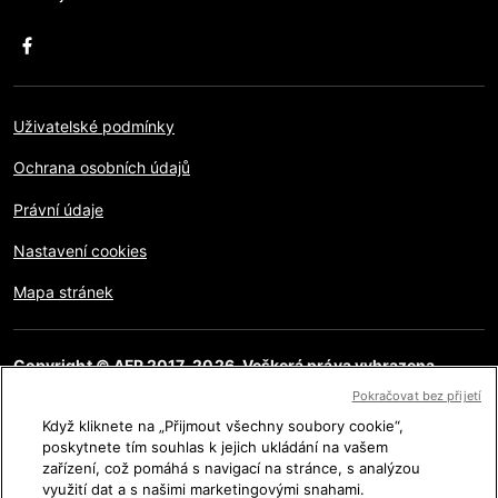
Uživatelské podmínky
Ochrana osobních údajů
Právní údaje
Nastavení cookies
Mapa stránek
Copyright © AFP 2017-2026. Veškerá práva vyhrazena.
Uživatelé mají přístup k těmto webovým stránkám a mohou
Pokračovat bez přijetí
využívat funkce sdílení pro osobní, soukromé a nekomerční
účely. Jakékoliv jiné použití, zvláště pro reprodukci, komunikaci
Když kliknete na „Přijmout všechny soubory cookie“,
s veřejností či distribuci obsahu této stránky, ať již celé či jejích
poskytnete tím souhlas k jejich ukládání na vašem
částí, pro jakýkoliv jiný účel a/nebo jakýmkoliv jiným způsobem
zařízení, což pomáhá s navigací na stránce, s analýzou
bez specifické licence podepsané AFP je přísně zakázáno.
využití dat a s našimi marketingovými snahami.
Obsah zobrazený nebo zahrnutý prostřednictvím