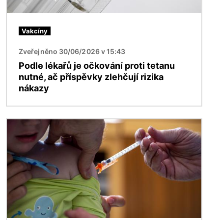
Vakcíny
Zveřejněno 30/06/2026 v 15:43
Podle lékařů je očkování proti tetanu
nutné, ač příspěvky zlehčují rizika
nákazy
Obrázek