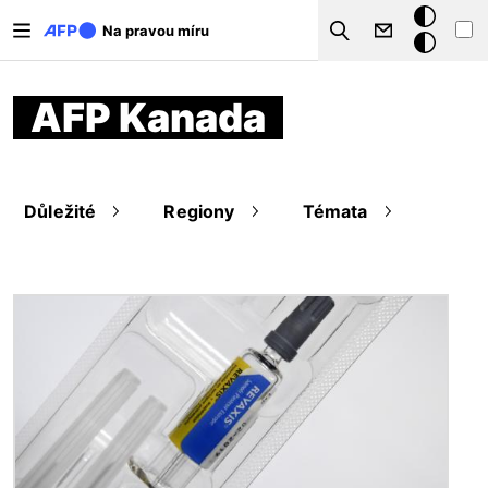
Přejít k hlavnímu obsahu
Tmavý
Na pravou míru
Search
režim
AFP Kanada
Důležité
Regiony
Témata
Obrázek