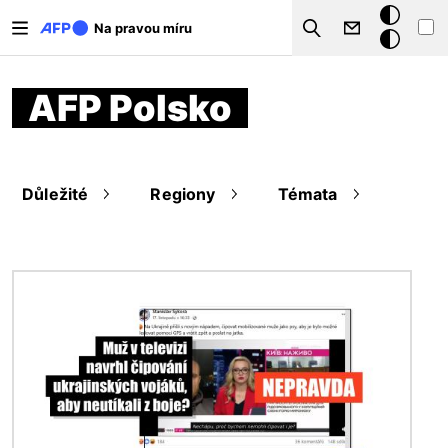
Přejít k hlavnímu obsahu
Tmavý
Na pravou míru
Search
režim
AFP Polsko
Důležité
Regiony
Témata
Obrázek