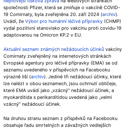
Nejnovější tisková zpráva
na webových stránkách
společnosti Pfizer, která se zmiňuje o vakcíně COVID-
19 Comirnaty, byla zveřejněna 20. září 2024 (
archiv
).
Uvádí, že
Výbor pro humánní léčivé přípravky
(CHMP)
vydal pozitivní stanovisko pro vakcínu proti covidu-19
adaptovanou na Omicron KP.2 v EU.
Aktuální seznam známých nežádoucích účinků
vakcíny
Comirnaty zveřejněný na internetových stránkách
Evropské agentury pro léčivé přípravky (EMA) se od
seznamu uvedeného v příspěvcích na Facebooku
výrazně liší (
archiv
). Jediné tři nežádoucí účinky, které
lze nalézt v obou seznamech, jsou ochrnutí obličeje,
které EMA uvádí jako „vzácný“ nežádoucí účinek, a
myokarditida s perikarditidou uvedená jako „velmi
vzácný“ nežádoucí účinek.
Na druhou stranu seznam z příspěvků na Facebooku
obsahuje řadu smrtelných a závažných vedlejších