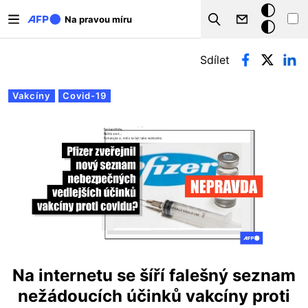
Přejít k hlavnímu obsahu
Tmavý
Na pravou míru
Search
režim
Hlavní záložky
Sdílet
Vakcíny
Covid-19
Na internetu se šíří falešný seznam
nežádoucích účinků vakcíny proti