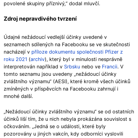
povolené skupiny příznivý,“ dodal mluvčí.
Zdroj nepravdivého tvrzení
Údajné nežádoucí vedlejší účinky uvedené v
seznamech sdílených na Facebooku se ve skutečnosti
nacházejí v
příloze dokumentu společnosti Pfizer z
roku 2021
(
archiv
), který byl v minulosti nesprávně
interpretován například v
Srbsku
nebo ve
Francii
. V
tomto seznamu jsou uvedeny „nežádoucí účinky
zvláštního významu“ (AESI), které kromě všech účinků
zmíněných v příspěvcích na Facebooku zahrnují i
mnohé další.
„Nežádoucí účinky zvláštního významu“ se od ostatních
účinků liší tím, že u nich nebyla prokázána souvislost s
očkováním. „Jedná se o události, které byly
pozorovány u jiných vakcín, kdy odborníci vyslovili