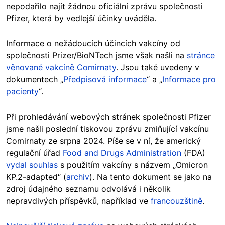
nepodařilo najít žádnou oficiální zprávu společnosti
Pfizer, která by vedlejší účinky uváděla.
Informace o nežádoucích účincích vakcíny od
společnosti Prizer/BioNTech jsme však našli na
stránce
věnované vakcíně Comirnaty
. Jsou také uvedeny v
dokumentech „
Předpisová informace
“ a „
Informace pro
pacienty
“.
Při prohledávání webových stránek společnosti Pfizer
jsme našli poslední tiskovou zprávu zmiňující vakcínu
Comirnaty ze srpna 2024. Píše se v ní, že americký
regulační úřad
Food and Drugs Administration
(FDA)
vydal souhlas
s použitím vakcíny s názvem „Omicron
KP.2-adapted“ (
archiv
). Na tento dokument se jako na
zdroj údajného seznamu odvolává i několik
nepravdivých příspěvků, například ve
francouzštině
.