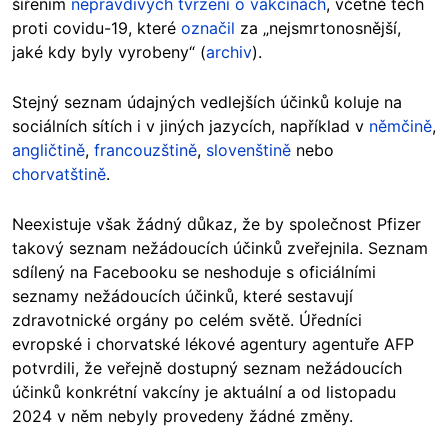
šířením
nepravdivých tvrzení o vakcínách
, včetně těch
proti covidu-19, které
označil
za „nejsmrtonosnější,
jaké kdy byly vyrobeny“ (
archiv
).
Stejný seznam údajných vedlejších účinků koluje na
sociálních sítích i v jiných jazycích, například v
němčině
,
angličtině
,
francouzštině
,
slovenštině
nebo
chorvatštině
.
Neexistuje však žádný důkaz, že by společnost Pfizer
takový seznam nežádoucích účinků zveřejnila. Seznam
sdílený na Facebooku se neshoduje s oficiálními
seznamy nežádoucích účinků, které sestavují
zdravotnické orgány po celém světě. Úředníci
evropské i chorvatské lékové agentury agentuře AFP
potvrdili, že veřejně dostupný seznam nežádoucích
účinků konkrétní vakcíny je aktuální a od listopadu
2024 v něm nebyly provedeny žádné změny.