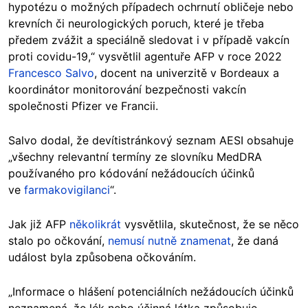
hypotézu o možných případech ochrnutí obličeje nebo
krevních či neurologických poruch, které je třeba
předem zvážit a speciálně sledovat i v případě vakcín
proti covidu-19,“ vysvětlil agentuře AFP v roce 2022
Francesco Salvo
, docent na univerzitě v Bordeaux a
koordinátor monitorování bezpečnosti vakcín
společnosti Pfizer ve Francii.
Salvo dodal, že devítistránkový seznam AESI obsahuje
„všechny relevantní termíny ze slovníku MedDRA
používaného pro kódování nežádoucích účinků
ve
farmakovigilanci
“.
Jak již AFP
několikrát
vysvětlila, skutečnost, že se něco
stalo po očkování,
nemusí nutně znamenat
, že daná
událost byla způsobena očkováním.
„Informace o hlášení potenciálních nežádoucích účinků