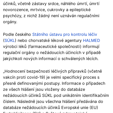
účinků, včetně zástavy srdce, náhlého úmrtí, úmrtí
novorozence, mrtvice, cukrovky a epileptické
psychózy, z nichž žádný není uznáván regulačními
orgány.
Podle českého
Státního ústavu pro kontrolu léčiv
(
SÚKL
) nebo chorvatské lékové agentury
HALMED
výrobci léků (farmaceutické společnosti) informují
regulační orgány o nežádoucích účincích v případě
jakýchkoli nových informací o schválených lécích.
„Hodnocení bezpečnosti léčivých přípravků (včetně
vakcín proti covid-19) je velmi specifický proces s
přesně definovanými postupy. Informace o případech
ze všech hlášení jsou vloženy do databáze
nežádoucích účinků SÚKL pod unikátním identifikačním
číslem. Následně jsou všechna hlášení předávána do
databáze nežádoucích účinků Evropské unie (EU)