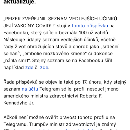
aktualizuje.
„PFIZER ZVEŘEJNIL SEZNAM VEDLEJŠÍCH ÚČINKŮ
JEJÍ VAKCÍNY COVID!!!“ stojí v
tomto příspěvku
na
Facebooku, který sdílelo bezmála 100 uživatelů.
Následuje údajný seznam vedlejších účinků, včetně
řady život ohrožujících stavů a chorob jako „srdeční
selhání“, „embolie mozkového kmene“ či dokonce
„náhlá smrt“. Stejný seznam se na Facebooku šířil i
například
zde
či
zde
.
Řada příspěvků se objevila také po 17. únoru, kdy stejný
seznam
na účtu
Telegram sdílel profil nesoucí jméno
amerického ministra zdravotnictví Roberta F.
Kennedyho Jr.
Ačkoli není možné ověřit pravost tohoto profilu na
Telegramu, Trumpův ministr zdravotnictví je známý