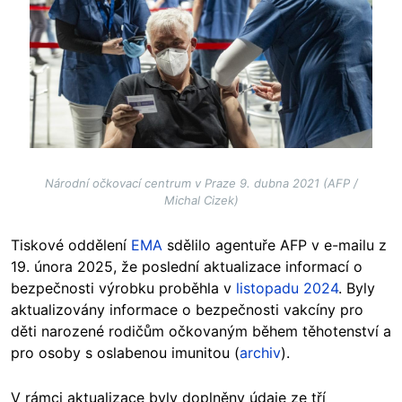
Národní očkovací centrum v Praze 9. dubna 2021 (AFP /
Michal Cizek)
Tiskové oddělení
EMA
sdělilo agentuře AFP v e-mailu z
19. února 2025, že poslední aktualizace informací o
bezpečnosti výrobku proběhla v
listopadu 2024
. Byly
aktualizovány informace o bezpečnosti vakcíny pro
děti narozené rodičům očkovaným během těhotenství a
pro osoby s oslabenou imunitou (
archiv
).
V rámci aktualizace byly doplněny údaje ze tří