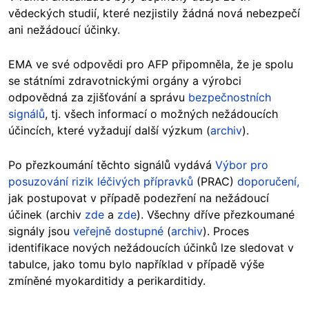
vědeckých studií, které nezjistily žádná nová nebezpečí
ani nežádoucí účinky.
EMA ve své odpovědi pro AFP připomněla, že je spolu
se státními zdravotnickými orgány a výrobci
odpovědná za zjišťování a správu
bezpečnostních
signálů
, tj. všech informací o možných nežádoucích
účincích, které vyžadují další výzkum (
archiv
).
Po přezkoumání těchto signálů vydává
Výbor pro
posuzování rizik léčivých přípravků
(PRAC)
doporučení,
jak postupovat v případě podezření na nežádoucí
účinek (archiv
zde
a
zde
). Všechny dříve přezkoumané
signály jsou
veřejně dostupné
(
archiv
). Proces
identifikace nových nežádoucích účinků lze sledovat v
tabulce, jako tomu bylo například v případě výše
zmíněné myokarditidy a perikarditidy.