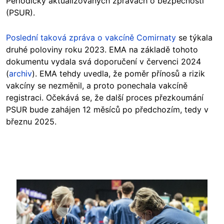
Periodicky aktualizovaných zprávách o bezpečnosti
(PSUR).
Poslední taková zpráva o vakcíně Comirnaty
se týkala
druhé poloviny roku 2023. EMA na základě tohoto
dokumentu vydala svá doporučení v červenci 2024
(
archiv
). EMA tehdy uvedla, že poměr přínosů a rizik
vakcíny se nezměnil, a proto ponechala vakcíně
registraci. Očekává se, že další proces přezkoumání
PSUR bude zahájen 12 měsíců po předchozím, tedy v
březnu 2025.
Image