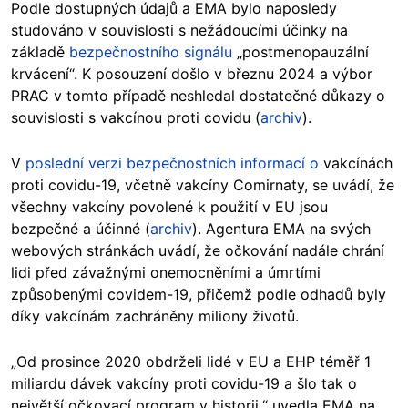
Podle dostupných údajů a EMA bylo naposledy
studováno v souvislosti s nežádoucími účinky na
základě
bezpečnostního signálu
„postmenopauzální
krvácení“. K posouzení došlo v březnu 2024 a výbor
PRAC v tomto případě neshledal dostatečné důkazy o
souvislosti s vakcínou proti covidu (
archiv
).
V
poslední verzi bezpečnostních informací o
vakcínách
proti covidu-19, včetně vakcíny Comirnaty, se uvádí, že
všechny vakcíny povolené k použití v EU jsou
bezpečné a účinné (
archiv
). Agentura EMA na svých
webových stránkách uvádí, že očkování nadále chrání
lidi před závažnými onemocněními a úmrtími
způsobenými covidem-19, přičemž podle odhadů byly
díky vakcínám zachráněny miliony životů.
„Od prosince 2020 obdrželi lidé v EU a EHP téměř 1
miliardu dávek vakcíny proti covidu-19 a šlo tak o
největší očkovací program v historii,“ uvedla EMA na