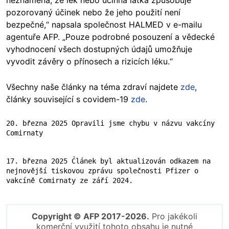
neznamená, že lék nebo účinná látka způsobuje
pozorovaný účinek nebo že jeho použití není
bezpečné,“ napsala společnost HALMED v e-mailu
agentuře AFP. „Pouze podrobné posouzení a vědecké
vyhodnocení všech dostupných údajů umožňuje
vyvodit závěry o přínosech a rizicích léku.“
Všechny naše články na téma zdraví najdete
zde
,
články související s covidem-19
zde
.
20. března 2025 Opravili jsme chybu v názvu vakcíny 
Comirnaty
17. března 2025 Článek byl aktualizován odkazem na 
nejnovější tiskovou zprávu společnosti Pfizer o 
vakcíně Comirnaty ze září 2024.
Copyright © AFP 2017-2026.
Pro jakékoli
komerční využití tohoto obsahu je nutné