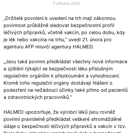
7. března 2025
„Držitelé povolení k uvedení na trh mají zákonnou
povinnost průběžně sledovat bezpečnostní profil
léčivých přípravků, včetně vakcín, po celou dobu, kdy
je lék nebo vakcína na trhu,“ uvedl 21. února pro
agenturu AFP mluvčí agentury HALMED.
„Jsou také povinni předkládat všechny nové informace
a zjištění týkající se bezpečnosti léku příslušným
regulačním orgánům k přezkoumání a vyhodnocení.
Kromě toho regulační orgány dostávají hlášení o
podezření na nežádoucí účinky také přímo od pacientů
a zdravotnických pracovníků.“
HALMED upozorňuje, že výrobci léků jsou rovněž
povinni pravidelně předkládat veškeré shromážděné
údaje o bezpečnosti léčivých přípravků a vakcín v tzv.