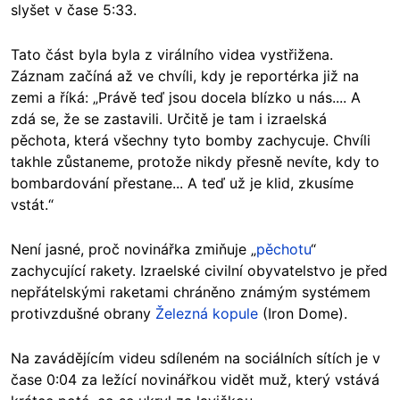
slyšet v čase 5:33.
Tato část byla byla z virálního videa vystřižena.
Záznam začíná až ve chvíli, kdy je reportérka již na
zemi a říká: „Právě teď jsou docela blízko u nás.... A
zdá se, že se zastavili. Určitě je tam i izraelská
pěchota, která všechny tyto bomby zachycuje. Chvíli
takhle zůstaneme, protože nikdy přesně nevíte, kdy to
bombardování přestane... A teď už je klid, zkusíme
vstát.“
Není jasné, proč novinářka zmiňuje „
pěchotu
“
zachycující rakety. Izraelské civilní obyvatelstvo je před
nepřátelskými raketami chráněno známým systémem
protivzdušné obrany
Železná kopule
(Iron Dome).
Na zavádějícím videu sdíleném na sociálních sítích je v
čase 0:04 za ležící novinářkou vidět muž, který vstává