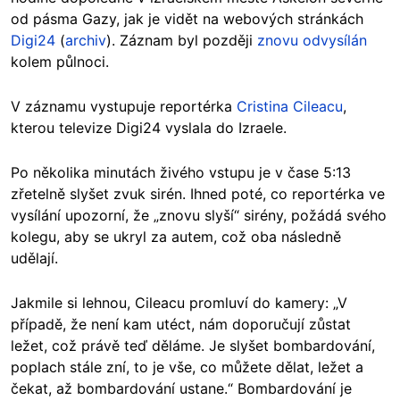
od pásma Gazy, jak je vidět na webových stránkách
Digi24
(
archiv
). Záznam byl později
znovu odvysílán
kolem půlnoci.
V záznamu vystupuje reportérka
Cristina Cileacu
,
kterou televize Digi24 vyslala do Izraele.
Po několika minutách živého vstupu je v čase 5:13
zřetelně slyšet zvuk sirén. Ihned poté, co reportérka ve
vysílání upozorní, že „znovu slyší“ sirény, požádá svého
kolegu, aby se ukryl za autem, což oba následně
udělají.
Jakmile si lehnou, Cileacu promluví do kamery: „V
případě, že není kam utéct, nám doporučují zůstat
ležet, což právě teď děláme. Je slyšet bombardování,
poplach stále zní, to je vše, co můžete dělat, ležet a
čekat, až bombardování ustane.“ Bombardování je