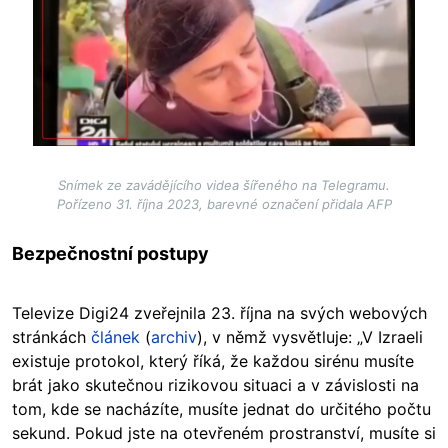
Snímek ze zavádějícího videa šířeného na Telegramu.
Pořízeno 31. října 2023, barevné označení přidala AFP
Bezpečnostní postupy
Televize Digi24 zveřejnila 23. října na svých webových
stránkách
článek
(
archiv
), v němž vysvětluje: „V Izraeli
existuje protokol, který říká, že každou sirénu musíte
brát jako skutečnou rizikovou situaci a v závislosti na
tom, kde se nacházíte, musíte jednat do určitého počtu
sekund. Pokud jste na otevřeném prostranství, musíte si