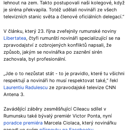
lehnout na zem. Takto postupovali naši kolegové, když
je siréna překvapila. Totéž udělali novináři ze všech
televizních stanic světa a členové oficiálních delegací.“
V článku, který 23. října zveřejnily rumunské noviny
Libertatea
, čtyři rumunští novináři specializující se na
zpravodajství z ozbrojených konfliktů napsali, že
způsob, jakým se novinářka po zaznění sirén
zachovala, byl profesionální.
„Jde o to nezůstat stát - to je pravidlo, které tu všichni
respektují a novináři ho musí respektovat také,“ řekl
Laurentiu Radulescu
ze zpravodajské televize CNN
Antena 3.
Zavádějící záběry zesměšňující Cileacu sdílel v
Rumunsku také bývalý premiér Victor Ponta, nyní
poradce premiéra
Marcela Ciolaca, který novinářku
napadl ve svém
příspevku na Facebooku
.