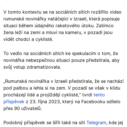
V tomto kontextu se na sociálních sítích rozšířilo video
rumunské novinářky natáčející v Izraeli, která popisuje
situaci během údajného raketového útoku. Zatímco
žena leží na zemi a mluví na kameru, v pozadí jsou
vidět chodci a cyklisté.
To vedlo na sociálních sítích ke spekulacím o tom, že
novinářka nebezpečnou situaci pouze předstírala, aby
svůj vstup zdramatizovala.
„Rumunská novinářka v Izraeli předstírala, že se nachází
pod palbou a lehla si na zem. V pozadí se však v klidu
procházejí lidé a projíždějí cyklisté,“ tvrdí
tento
příspěvek
z 23. října 2023, který na Facebooku sdílelo
přes 90 uživatelů.
Podobný příspěvek se šířil také na síti
Telegram
, kde jej