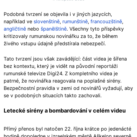
Podobná tvrzení se objevila i v jiných jazycích,
například ve
slovenštině
,
rumunštině
,
francouzštině
,
angličtině
nebo
španělštině
. Všechny tyto příspěvky
kritizovaly rumunskou novinářku za to, že během
živého vstupu údajně předstírala nebezpečí.
Tato tvrzení jsou však zavádějící: část videa je šířena
bez kontextu, který je vidět na původní reportáži
rumunské televize Digi24. Z kompletního videa je
patrné, že novinářka reagovala na poplašné sirény.
Bezpečnostní pravidla v zemi od novinářů vyžadují, aby
se v podobných situacích takto zachovali.
Letecké sirény a bombardování v celém videu
Přímý přenos byl natočen 22. října krátce po jedenácté
hodině dopoledne v izraelském městě Aškelon severně