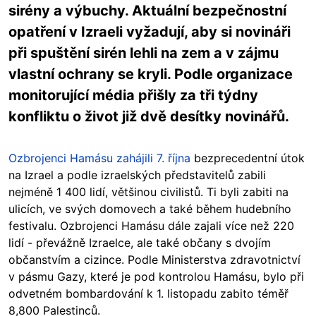
sirény a výbuchy. Aktuální bezpečnostní
opatření v Izraeli vyžadují, aby si novináři
při spuštění sirén lehli na zem a v zájmu
vlastní ochrany se kryli. Podle organizace
monitorující média přišly za tři týdny
konfliktu o život již dvě desítky novinářů.
Ozbrojenci Hamásu zahájili 7. října
bezprecedentní útok
na Izrael a podle izraelských představitelů zabili
nejméně 1 400 lidí, většinou civilistů. Ti byli zabiti na
ulicích, ve svých domovech a také během hudebního
festivalu. Ozbrojenci Hamásu dále zajali více než 220
lidí - převážně Izraelce, ale také občany s dvojím
občanstvím a cizince. Podle Ministerstva zdravotnictví
v pásmu Gazy, které je pod kontrolou Hamásu, bylo při
odvetném bombardování k 1. listopadu zabito téměř
8,800 Palestinců.