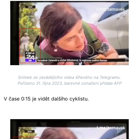
Image
Snímek ze zavádějícího videa šířeného na Telegramu.
Pořízeno 31. října 2023, barevné označení přidala AFP
V čase 0:15 je vidět dalšího cyklistu.
Image