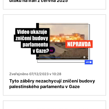
útoku na Írán z června 2025
Obrázek
Zveřejněno 07/12/2023 v 10:28
Tyto záběry nezachycují zničení budovy
palestinského parlamentu v Gaze
Obrázek