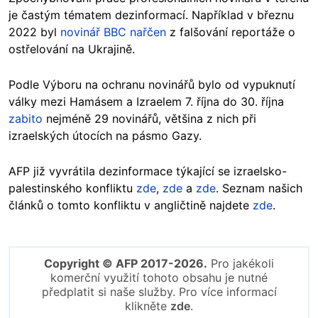
je častým tématem dezinformací. Například v březnu
2022 byl
novinář BBC nařčen
z falšování reportáže o
ostřelování na Ukrajině.
Podle Výboru na ochranu novinářů bylo od vypuknutí
války mezi Hamásem a Izraelem 7. října do 30. října
zabito
nejméně 29 novinářů, většina z nich při
izraelských útocích na pásmo Gazy.
AFP již vyvrátila dezinformace týkající se izraelsko-
palestinského konfliktu
zde
,
zde
a
zde
. Seznam našich
článků o tomto konfliktu v angličtině najdete
zde
.
Copyright © AFP 2017-2026.
Pro jakékoli
komerční využití tohoto obsahu je nutné
předplatit si naše služby. Pro více informací
klikněte
zde
.