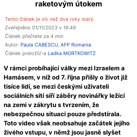
raketovým útokem
Tento článek je víc než dva roky starý.
Zveřejněno 01/11/2023 v 16:49
Článek přečtete za 4 min
Autor:
Paula CABESCU
,
AFP Romania
Článek preložil/-a
Ladka MORTKOWITZ
V rámci probíhající války mezi Izraelem a
Hamásem, v níž od 7. října přišly o život již
tisíce lidí, se mezi českými uživateli
sociálních sítí síří záběry novinářky ležící
na zemi v zákrytu s tvrzením, že
nebezpečnou situaci pouze předstírala.
Toto video však neobsahuje začátek jejího
živého vstupu, v němž jsou jasně slyšet