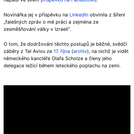
Novinářka jej v příspěvku na
LinkedIn
obvinila z šíření
„falešných zpráv o mé práci a zejména ze
zesměšňování války v Izraeli“.
O tom, že dodržování těchto postupů je běžné, svědčí
záběry z Tel Avivu ze
17. října
(
archiv
), na nichž je vidět
německého kancléře Olafa Scholze a členy jeho
delegace ležící během leteckého poplachu na zemi.