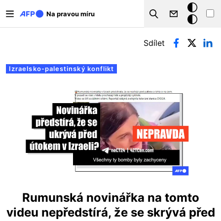
Přejít k hlavnímu obsahu
Tmavý
Na pravou míru
Search
režim
Hlavní záložky
Sdílet
Izraelsko-palestinský konflikt
Rumunská novinářka na tomto
videu nepředstírá, že se skrývá před