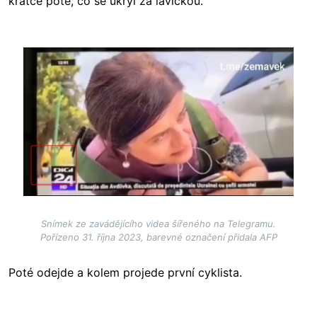
krátce poté, co se ukryl za lavičkou.
Image
Snímek ze zavádějícího videa šířeného na Telegramu.
Pořízeno 31. října 2023, barevné označení přidala AFP
Poté odejde a kolem projede první cyklista.