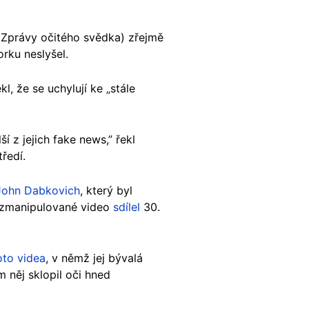
(Zprávy očitého svědka) zřejmě
orku neslyšel.
, že se uchylují ke „stále
ší z jejich fake news,” řekl
ředí.
John Dabkovich
, který byl
e zmanipulované video
sdílel
30.
oto videa
, v němž jej bývalá
 něj sklopil oči hned