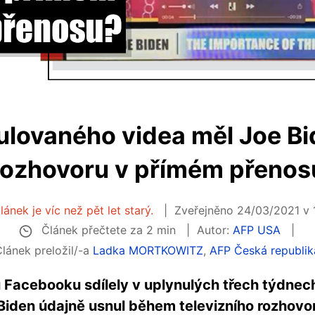
lovaného videa měl Joe Bi
rozhovoru v přímém přenos
lánek je víc než pět let starý.
Zveřejněno 24/03/2021 v 
Článek přečtete za 2 min
Autor:
AFP USA
Článek preložil/-a
Ladka MORTKOWITZ
,
AFP Česká republik
ů Facebooku sdílely v uplynulých třech týdnec
Biden údajně usnul během televizního rozhovo