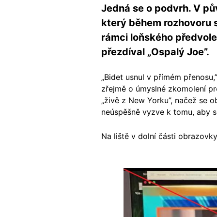
Jedná se o podvrh. V pův
který během rozhovoru s
rámci loňského předvole
přezdíval „Ospalý Joe”.
„Bidet usnul v přímém přenosu,
zřejmě o úmyslné zkomolení pr
„živě z New Yorku”, načež se o
neúspěšně vyzve k tomu, aby se
Na liště v dolní části obrazovky
Image