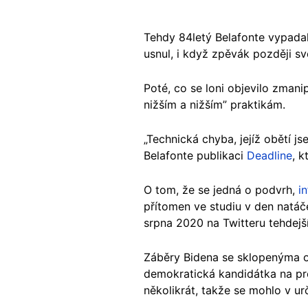
Tehdy 84letý Belafonte vypada
usnul, i když zpěvák později s
Poté, co se loni objevilo zmani
nižším a nižším” praktikám.
„Technická chyba, jejíž obětí jse
Belafonte publikaci
Deadline
, k
O tom, že se jedná o podvrh,
i
přítomen ve studiu v den natá
srpna 2020 na Twitteru tehdejš
Záběry Bidena se sklopenýma o
demokratická kandidátka na prez
několikrát, takže se mohlo v u