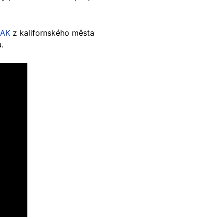
BAK
z kalifornského města
u.