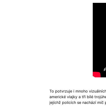
To potvrzuje i mnoho vizuální
americké vlajky a tři bílé troj
jejíchž policích se nachází míč