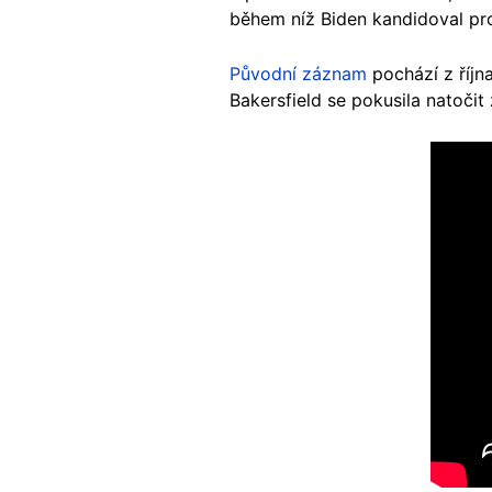
během níž Biden kandidoval pr
Původní záznam
pochází z říjn
Bakersfield se pokusila natoči