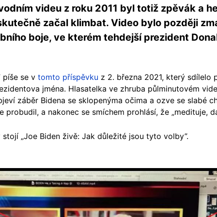
odním videu z roku 2011 byl totiž zpěvák a he
kutečně začal klimbat. Video bylo později zm
bního boje, ve kterém tehdejší prezident Don
” píše se v
tomto příspěvku
z 2. března 2021, který sdílelo 
ezidentova jména. Hlasatelka ve zhruba půlminutovém videu
bjeví záběr Bidena se sklopenýma očima a ozve se slabé chrá
 probudil, a nakonec se smíchem prohlásí, že „medituje, dá
 stojí „Joe Biden živě: Jak důležité jsou tyto volby”.