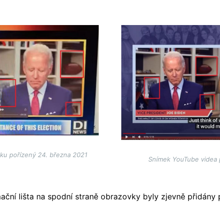
Image
ku pořízený 24. března 2021
Snímek YouTube videa 
ční lišta na spodní straně obrazovky byly zjevně přidány