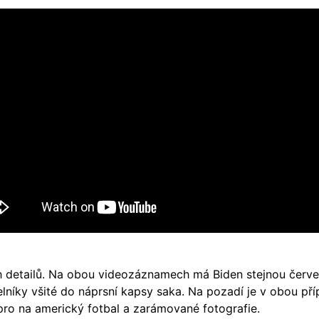
ch detailů. Na obou videozáznamech má Biden stejnou červ
úhelníky všité do náprsní kapsy saka. Na pozadí je v obou př
 pro na americký fotbal a zarámované fotografie.