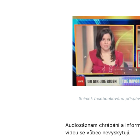
Image
Snímek facebookového příspěv
Audiozáznam chrápání a informa
videu se vůbec nevyskytují.