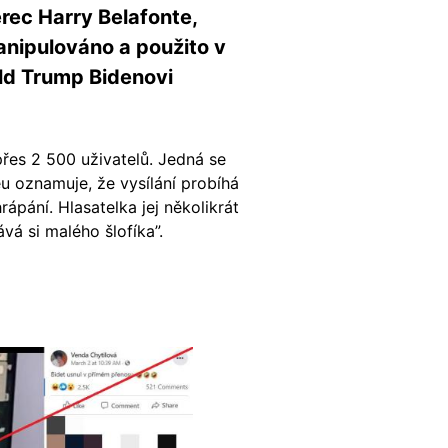
rec Harry Belafonte,
anipulováno a použito v
ald Trump Bidenovi
přes 2 500 uživatelů. Jedná se
 oznamuje, že vysílání probíhá
pání. Hlasatelka jej několikrát
vá si malého šlofíka”.