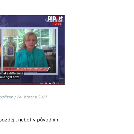
pořízený 24. března 2021
 později, neboť v původním