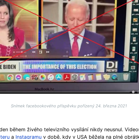
Snímek facebookového příspěvku pořízený 24. března 2021
den během živého televizního vysílání nikdy neusnul. Video
teru
a
Instagramu
v době, kdy v USA běžela na plné obrát