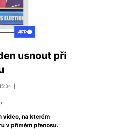
den usnout při
u
15:34
a
h video, na kterém
ru v přímém přenosu.