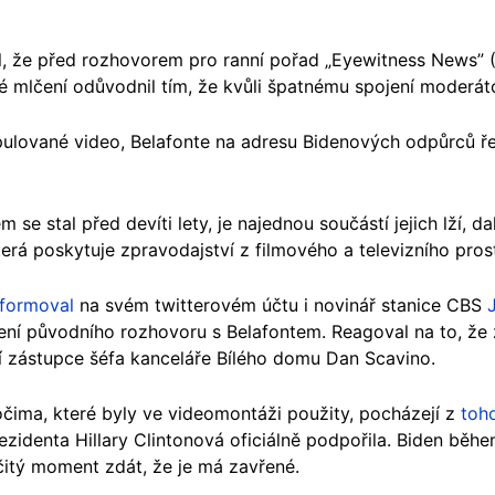
l, že před rozhovorem pro ranní pořad „Eyewitness News” 
vé mlčení odůvodnil tím, že kvůli špatnému spojení moderát
pulované video, Belafonte na adresu Bidenových odpůrců řekl
m se stal před devíti lety, je najednou součástí jejich lží, dal
terá poskytuje zpravodajství z filmového a televizního prost
nformoval
na svém twitterovém účtu i novinář stanice CBS
čení původního rozhovoru s Belafontem. Reagoval na to, ž
í zástupce šéfa kanceláře Bílého domu Dan Scavino.
čima, které byly ve videomontáži použity, pocházejí z
toh
identa Hillary Clintonová oficiálně podpořila. Biden během
rčitý moment zdát, že je má zavřené.