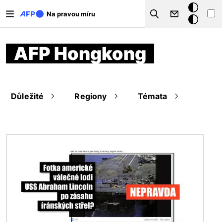
Přejít k hlavnímu obsahu
Tmavý
Na pravou míru
Search
režim
AFP Hongkong
Důležité
Regiony
Témata
Obrázek